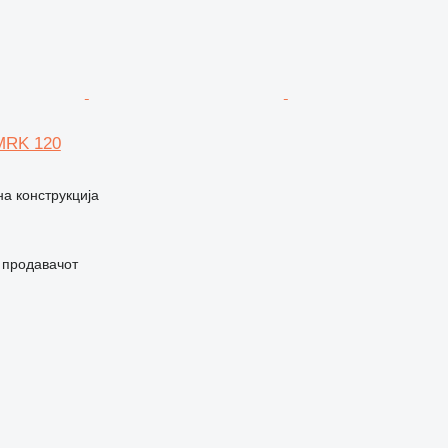
MRK 120
на конструкција
о продавачот