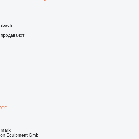
nsbach
о продавачот
pec
umark
tion Equipment GmbH