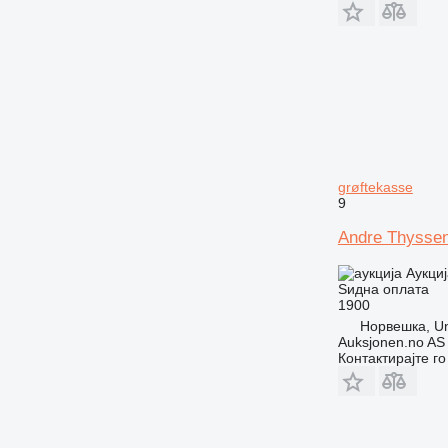
grøftekasse
9
Andre Thyssen
Аукциј
Ѕидна оплата
1900
Норвешка, U
Auksjonen.no AS
Контактирајте г