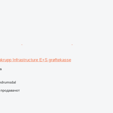
krupp Infrastructure E+S grøftekasse
а
ndrumsdal
о продавачот