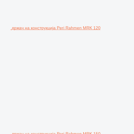
држач на конструкција Peri Rahmen MRK 120
држач на конструкција Peri Rahmen MRK 150