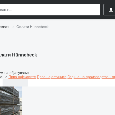
плати
Оплати Hünnebeck
лати Hünnebeck
ум на објавување
вање
Прво најскапите
Прво најевтините
Година на производство - п