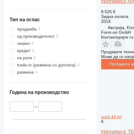
Hünnebeck R
8.525 €
Ѕидна оплата
Тип на оглас
2014
Австрија, En
продажба
Form-on GmbH
од производителот
Контактирајте г
лизинг
кредит
Продавате техни
Може да го напр
на рати
Поставете в
trade-in (размена со доплата)
размена
Година на производство
–
rund 44 m²
6
Hünnebeck TE