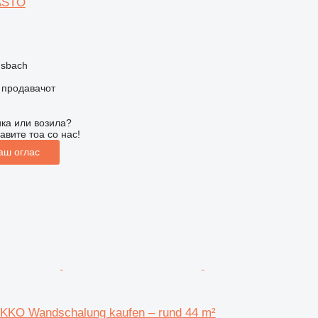
ASTO
nsbach
о продавачот
ка или возила?
авите тоа со нас!
аш оглас
KKO Wandschalung kaufen – rund 44 m²