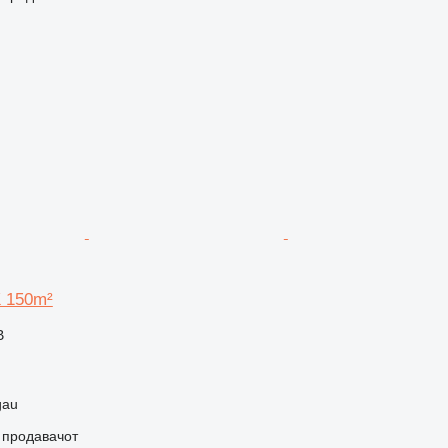
K 150m²
В
gau
о продавачот