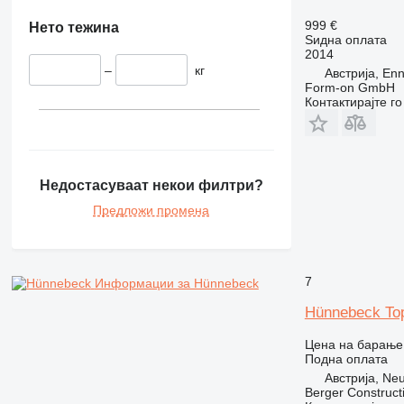
999 €
Нето тежина
Ѕидна оплата
2014
–
кг
Австрија, En
Form-on GmbH
Контактирајте г
Недостасуваат некои филтри?
Предложи промена
7
Информации за Hünnebeck
Hünnebeck To
Цена на барање
Подна оплата
Австрија, Ne
Berger Construc