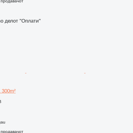
о продавачот
во делот "Оплати"
K 300m²
В
gau
о продавачот