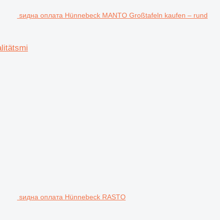
ѕидна оплата Hünnebeck MANTO Großtafeln kaufen – rund
itätsmi
ѕидна оплата Hünnebeck RASTO