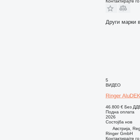
Контактирајте г
Други марки 
5
ВИДЕО
Ringer AluDE
46.800 €
Без ДД
Подна оплата
2026
Состојба
нов
Австрија, Re
Ringer GmbH
Контактирајте г