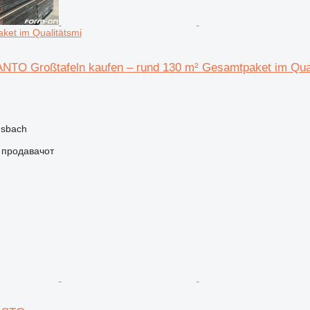
ket im Qualitätsmi
TO Großtafeln kaufen – rund 130 m² Gesamtpaket im Qual
nsbach
о продавачот