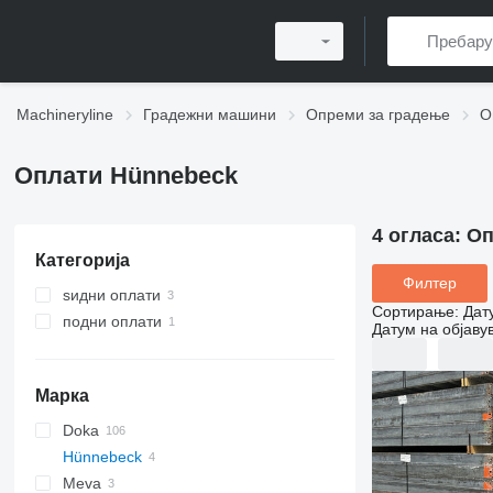
Machineryline
Градежни машини
Опреми за градење
О
Оплати Hünnebeck
4 огласа:
Оп
Категорија
Филтер
ѕидни оплати
Сортирање
:
Дат
подни оплати
Датум на објаву
Марка
Doka
Hünnebeck
D-series
Meva
Framax