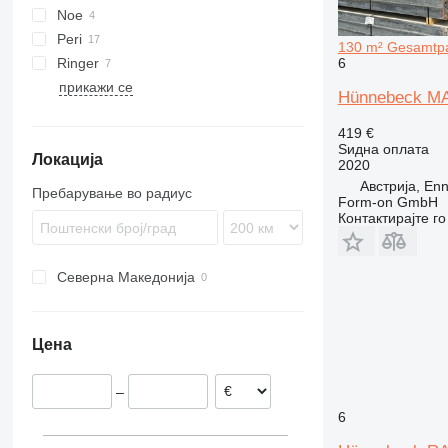
Noe
Frami
Peri
130 m² Gesamtpa
6
Ringer
прикажи се
Hünnebeck MAN
419 €
Ѕидна оплата
Локација
2020
Австрија, En
Пребарување во радиус
Form-on GmbH
Контактирајте г
Северна Македонија
Цена
–
6