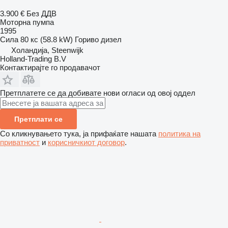
3.900 €
Без ДДВ
Моторна пумпа
1995
Сила
80 кс (58.8 kW)
Гориво
дизел
Холандија, Steenwijk
Holland-Trading B.V
Контактирајте го продавачот
Претплатете се да добивате нови огласи од овој оддел
Претплати се
Со кликнувањето тука, ја прифаќате нашата
политика на
приватност
и
корисничкиот договор
.