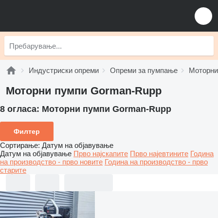
Индустриски опреми
Опреми за пумпање
Моторни
Моторни пумпи Gorman-Rupp
8 огласа:
Моторни пумпи Gorman-Rupp
Филтер
Сортирање
:
Датум на објавување
Датум на објавување
Прво најскапите
Прво најевтините
Година
на производство - прво новите
Година на производство - прво
старите