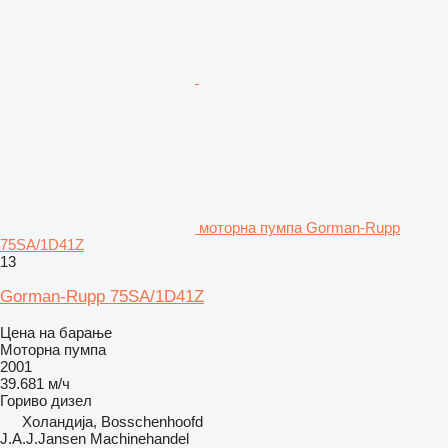
моторна пумпа Gorman-Rupp
75SA/1D41Z
13
Gorman-Rupp 75SA/1D41Z
Цена на барање
Моторна пумпа
2001
39.681 м/ч
Гориво
дизел
Холандија, Bosschenhoofd
J.A.J.Jansen Machinehandel