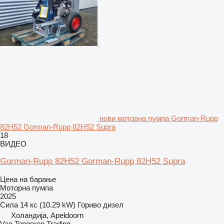
нови моторна пумпа Gorman-Rupp
82H52 Gorman-Rupp 82H52 Supra
18
ВИДЕО
Gorman-Rupp 82H52 Gorman-Rupp 82H52 Supra
Цена на барање
Моторна пумпа
2025
Сила
14 кс (10.29 kW)
Гориво
дизел
Холандија, Apeldoorn
Van Tongeren Trading