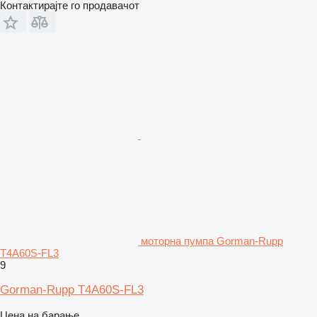
Контактирајте го продавачот
моторна пумпа Gorman-Rupp
T4A60S-FL3
9
Gorman-Rupp T4A60S-FL3
Цена на барање