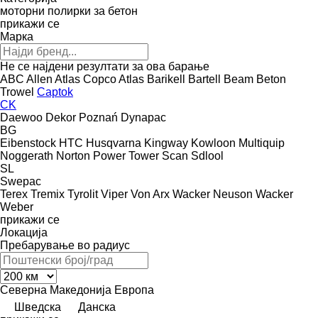
моторни полирки за бетон
прикажи се
Марка
Не се најдени резултати за ова барање
ABC
Allen
Atlas Copco
Atlas
Barikell
Bartell
Beam
Beton
Trowel
Captok
CK
Daewoo
Dekor Poznań
Dynapac
BG
Eibenstock
HTC
Husqvarna
Kingway
Kowloon
Multiquip
Noggerath
Norton
Power Tower
Scan
Sdlool
SL
Swepac
Terex
Tremix
Tyrolit
Viper
Von Arx
Wacker Neuson
Wacker
Weber
прикажи се
Локација
Пребарување во радиус
Северна Македонија
Европа
Шведска
Данска