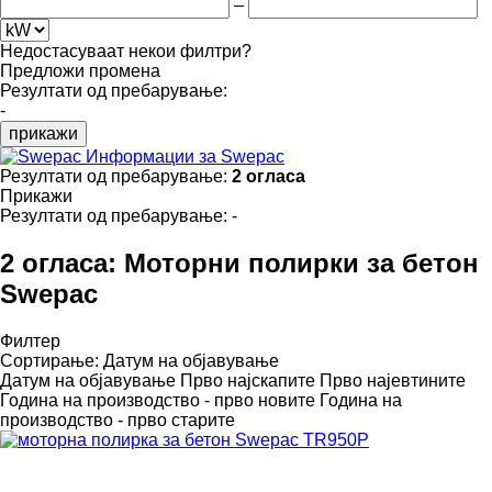
–
Недостасуваат некои филтри?
Предложи промена
Резултати од пребарување:
-
прикажи
Информации за Swepac
Резултати од пребарување:
2 огласа
Прикажи
Резултати од пребарување:
-
2 огласа:
Моторни полирки за бетон
Swepac
Филтер
Сортирање
:
Датум на објавување
Датум на објавување
Прво најскапите
Прво најевтините
Година на производство - прво новите
Година на
производство - прво старите