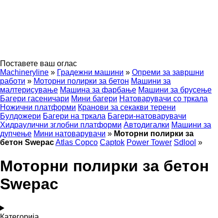
Поставете ваш оглас
Machineryline
»
Градежни машини
»
Опреми за завршни
работи
»
Моторни полирки за бетон
Машини за
малтерисување
Машина за фарбање
Машини за брусење
Багери гасеничари
Мини багери
Натоварувачи со тркала
Ножични платформи
Кранови за секакви терени
Булдожери
Багери на тркала
Багери-натоварувачи
Хидраулични зглобни платформи
Автодигалки
Машини за
дупчење
Мини натоварувачи
»
Моторни полирки за
бетон Swepac
Atlas Copco
Captok
Power Tower
Sdlool
»
Моторни полирки за бетон
Swepac
Категорија