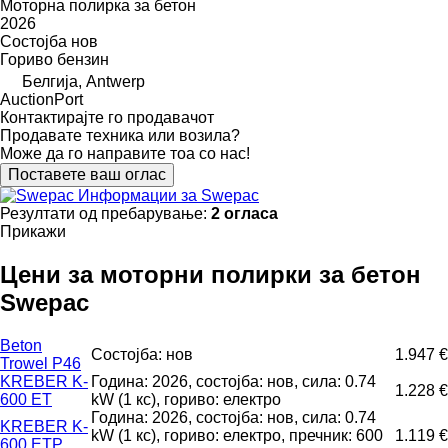
Моторна полирка за бетон
2026
Состојба
нов
Гориво
бензин
Белгија, Antwerp
AuctionPort
Контактирајте го продавачот
Продавате техника или возила?
Може да го направите тоа со нас!
Поставете ваш оглас
Информации за Swepac
Резултати од пребарување:
2 огласа
Прикажи
Цени за моторни полирки за бетон
Swepac
Beton
Состојба: нов
1.947 €
Trowel P46
KREBER K-
Година: 2026, состојба: нов, сила: 0.74
1.228 €
600 ET
kW (1 кс), гориво: електро
Година: 2026, состојба: нов, сила: 0.74
KREBER K-
kW (1 кс), гориво: електро, пречник: 600
1.119 €
600 ETP