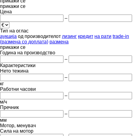
прикажи се
прикажи се
Цена
–
Тип на оглас
аукција
од производителот
лизинг
кредит
на рати
trade-in
(размена со доплата)
размена
прикажи се
Година на производство
–
Карактеристики
Нето тежина
–
кг
Работни часови
–
м/ч
Пречник
–
мм
Мотор, менувач
Сила на мотор