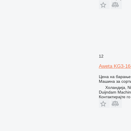
12
Aweta KG3-16
Цена на барање
Машина за сорт
Холандија, Ni
Duijndam Machi
Контактирајте г