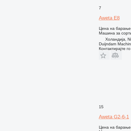
7
Aweta E8
Цена на барање
Машина за сорт
Холандија, Ni
Duijndam Machi
Контактирајте г
15
Aweta G2-6-1
Цена на барање