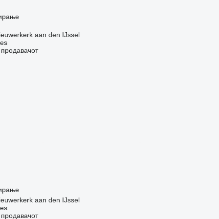
ирање
euwerkerk aan den IJssel
nes
о продавачот
ирање
euwerkerk aan den IJssel
nes
о продавачот