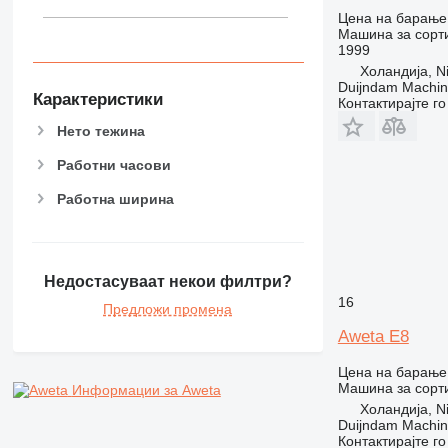
Цена на барање
Машина за сорт
1999
Холандија, Ni
Duijndam Machi
Карактеристики
Контактирајте г
Нето тежина
Работни часови
Работна ширина
Недостасуваат некои филтри?
16
Предложи промена
Aweta E8
Цена на барање
Машина за сорт
Информации за Aweta
Холандија, Ni
Duijndam Machi
Контактирајте г