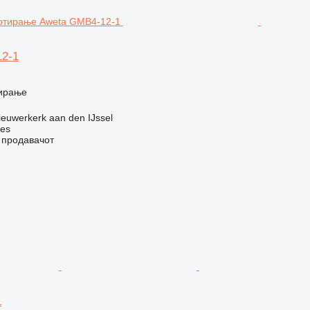
2-1
ирање
euwerkerk aan den IJssel
nes
о продавачот
1