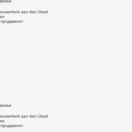
ирање
euwerkerk aan den IJssel
nes
о продавачот
ирање
euwerkerk aan den IJssel
nes
о продавачот