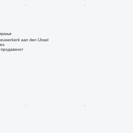
ирање
euwerkerk aan den IJssel
nes
о продавачот