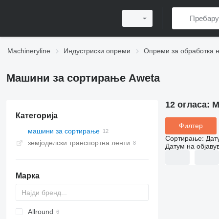
Machineryline
Индустриски опреми
Опреми за обработка 
Машини за сортирање Aweta
12 огласа:
М
Категорија
Филтер
машини за сортирање
Сортирање
:
Дат
земјоделски транспортна ленти
Датум на објаву
Марка
Allround