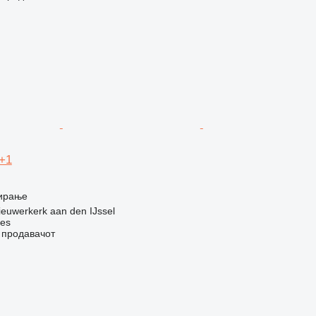
+1
ирање
euwerkerk aan den IJssel
nes
о продавачот