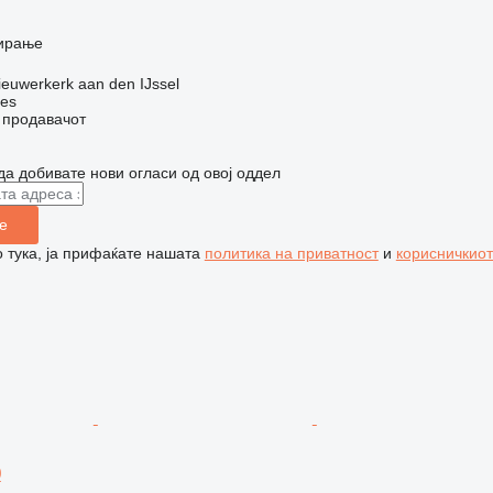
ирање
euwerkerk aan den IJssel
nes
о продавачот
да добивате нови огласи од овој оддел
е
 тука, ја прифаќате нашата
политика на приватност
и
корисничкиот
0