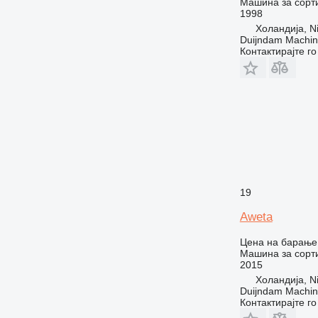
Машина за сорт
1998
Холандија, Ni
Duijndam Machi
Контактирајте г
19
Aweta
Цена на барање
Машина за сорт
2015
Холандија, Ni
Duijndam Machi
Контактирајте г