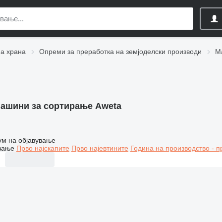
на храна
Опреми за преработка на земјоделски производи
М
ашини за сортирање Aweta
ум на објавување
вање
Прво најскапите
Прво најевтините
Година на производство - п