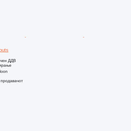
puts
учен ДДВ
ирање
loon
о продавачот