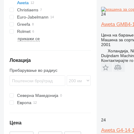
Aweta
Christiaens
E-series
24
Euro-Jabelmann
G-series
E8
Aweta GMB4-1
Greefa
KG
G3
Rolmet
RH
KG3
G3-8
Цена на барање
прикажи се
Машина за сорт
2001
Холандија, Ni
Duijndam Machi
Локација
Контактирајте г
Пребарување во радиус
Северна Македонија
Европа
Холандија
Белгија
24
Цена
Aweta G4-14-