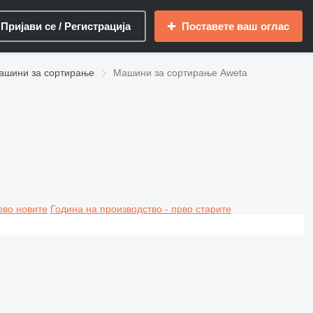
Пријави се / Регистрација
Поставете ваш оглас
ашини за сортирање
Машини за сортирање Aweta
рво новите
Година на производство - прво старите