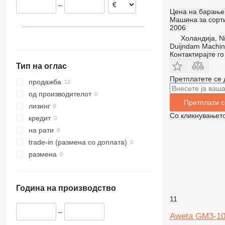
–
Цена на барање
Машина за сорт
2006
Холандија, Ni
Duijndam Machi
Контактирајте г
Тип на оглас
Претплатете се 
продажба
од производителот
Претплати с
лизинг
Со кликнувањето
кредит
на рати
trade-in (размена со доплата)
размена
Година на производство
11
–
Aweta GM3-1