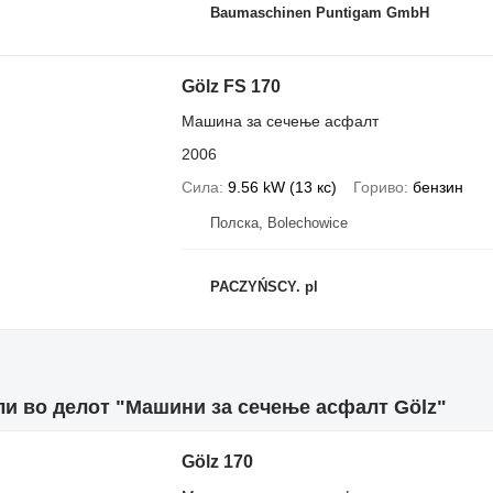
Baumaschinen Puntigam GmbH
Gölz FS 170
Машина за сечење асфалт
2006
Сила
9.56 kW (13 кс)
Гориво
бензин
Полска, Bolechowice
PACZYŃSCY. pl
и во делот "Машини за сечење асфалт Gölz"
Gölz 170