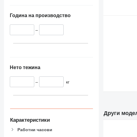
Година на производство
–
Нето тежина
–
кг
Други модел
Карактеристики
Работни часови