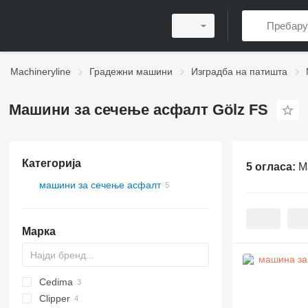
Machineryline
Градежни машини
Изградба на патишта
Машини за сечење асфалт Gölz FS
Категорија
5 огласа:
М
машини за сечење асфалт
Марка
Cedima
CK
Clipper