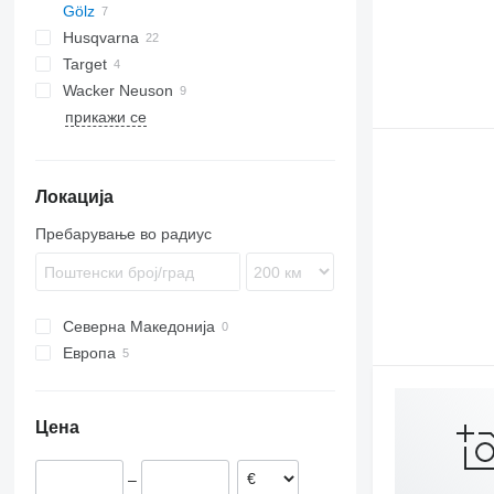
Gölz
Husqvarna
FS
Target
FS
FS
TS
FS 170
Wacker Neuson
K-series
прикажи се
BFS
MFS
Локација
Пребарување во радиус
Северна Македонија
Европа
Франција
Полска
Цена
Данска
Италија
–
Австрија