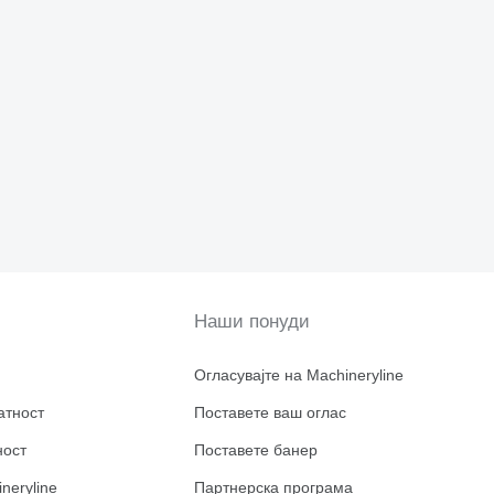
Наши понуди
Огласувајте на Machineryline
атност
Поставете ваш оглас
ност
Поставете банер
neryline
Партнерска програма