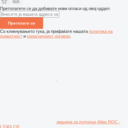
Претплатете се да добивате нови огласи од овој оддел
Претплати се
Со кликнувањето тука, ја прифаќате нашата
политика на
приватност
и
корисничкиот договор
.
машина за дупчење Atlas ROC -
L7(40) CR