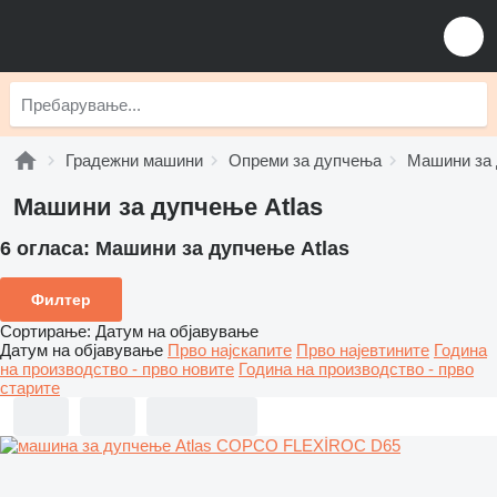
Градежни машини
Опреми за дупчења
Машини за
Машини за дупчење Atlas
6 огласа:
Машини за дупчење Atlas
Филтер
Сортирање
:
Датум на објавување
Датум на објавување
Прво најскапите
Прво најевтините
Година
на производство - прво новите
Година на производство - прво
старите