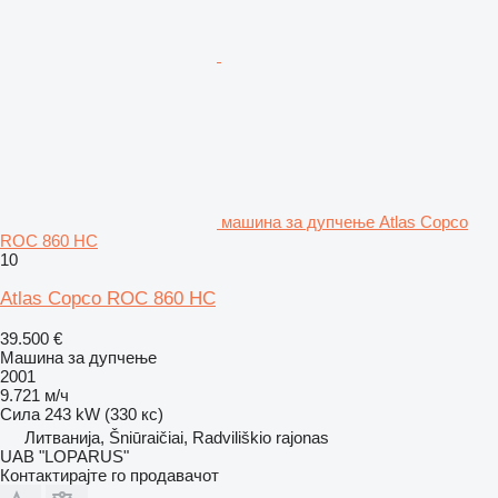
машина за дупчење Atlas Copco
ROC 860 HC
10
Atlas Copco ROC 860 HC
39.500 €
Машина за дупчење
2001
9.721 м/ч
Сила
243 kW (330 кс)
Литванија, Šniūraičiai, Radviliškio rajonas
UAB "LOPARUS"
Контактирајте го продавачот