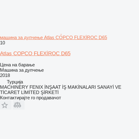
машина за дупчење Atlas COPCO FLEXİROC D65
10
Atlas COPCO FLEXİROC D65
Цена на барање
Машина за дупчење
2018
Турција
MACHINERY FENIX İNŞAAT İŞ MAKİNALARI SANAYİ VE
TİCARET LİMİTED ŞİRKETİ
Контактирајте го продавачот