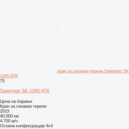
кран за секакви терени Spierings SK
1265 AT6
75
Spierings SK 1265 AT6
Цена на барање
Кран за секакви терени
2019
40.000 км
4.700 м/ч
Оскина конфигурација
4x4