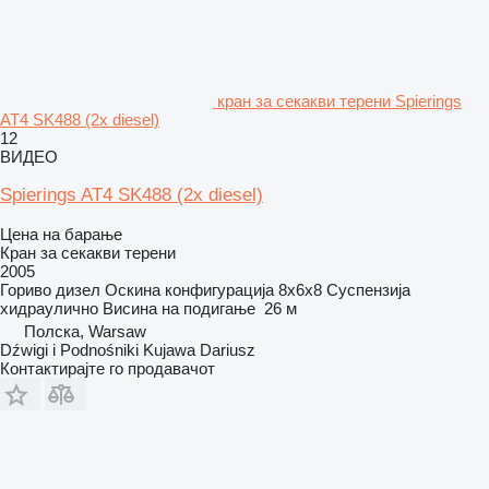
кран за секакви терени Spierings
AT4 SK488 (2x diesel)
12
ВИДЕО
Spierings AT4 SK488 (2x diesel)
Цена на барање
Кран за секакви терени
2005
Гориво
дизел
Оскина конфигурација
8x6x8
Суспензија
хидраулично
Висина на подигање
26 м
Полска, Warsaw
Dźwigi i Podnośniki Kujawa Dariusz
Контактирајте го продавачот