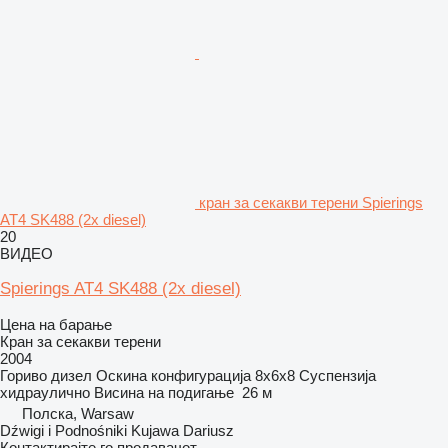
кран за секакви терени Spierings
AT4 SK488 (2x diesel)
20
ВИДЕО
Spierings AT4 SK488 (2x diesel)
Цена на барање
Кран за секакви терени
2004
Гориво
дизел
Оскина конфигурација
8x6x8
Суспензија
хидраулично
Висина на подигање
26 м
Полска, Warsaw
Dźwigi i Podnośniki Kujawa Dariusz
Контактирајте го продавачот