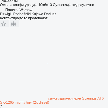
146.000 км
Оскина конфигурација
10x6x10
Суспензија
хидраулично
Полска, Warsaw
Dźwigi i Podnośniki Kujawa Dariusz
Контактирајте го продавачот
самоиздигачки кран Spierings AT6
SK-1265 mighty tiny (2x diesel)
7