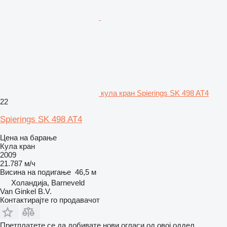
кула кран Spierings SK 498 AT4
22
Spierings SK 498 AT4
Цена на барање
Кула кран
2009
21.787 м/ч
Висина на подигање
46,5 м
Холандија, Barneveld
Van Ginkel B.V.
Контактирајте го продавачот
Претплатете се да добивате нови огласи од овој оддел