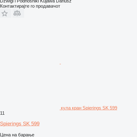
Dźwigi i Podnośniki Kujawa Dariusz
Контактирајте го продавачот
кула кран Spierings SK 599
11
Spierings SK 599
Цена на барање