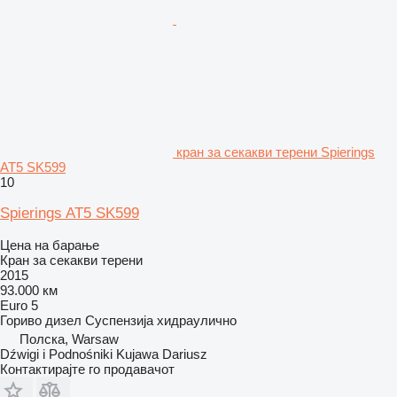
кран за секакви терени Spierings
AT5 SK599
10
Spierings AT5 SK599
Цена на барање
Кран за секакви терени
2015
93.000 км
Euro 5
Гориво
дизел
Суспензија
хидраулично
Полска, Warsaw
Dźwigi i Podnośniki Kujawa Dariusz
Контактирајте го продавачот