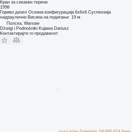
Кран за секакви терени
1998
Гориво
дизел
Оскина конфигурација
6x6x6
Суспензија
хидраулично
Висина на подигање
19 м
Полска, Warsaw
Dźwigi i Podnośniki Kujawa Dariusz
Контактирајте го продавачот
кула кран Spierings SK488 AT4 New