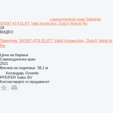
самоиздигачки кран Spierings
SK597-AT4 ELIFT Valid Inspection, Dutch Vehicle Re
18
ВИДЕО
Spierings SK597-AT4 ELIFT Valid Inspection, Dutch Vehicle
Re
Цена на барање
Самоиздигачки кран
2021
Висина на подигање
58,1 м
Холандија, Groenlo
PFEIFER Sales BV
Контактирајте го продавачот