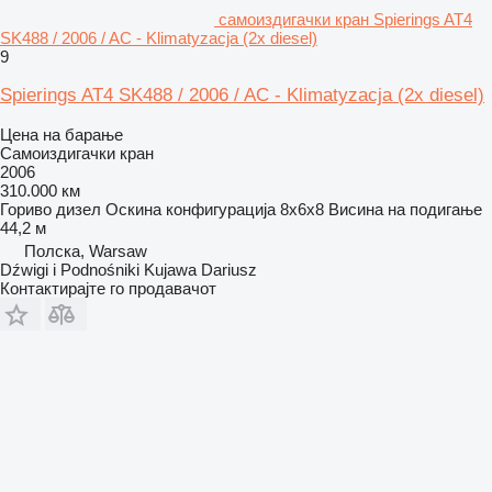
самоиздигачки кран Spierings AT4
SK488 / 2006 / AC - Klimatyzacja (2x diesel)
9
Spierings AT4 SK488 / 2006 / AC - Klimatyzacja (2x diesel)
Цена на барање
Самоиздигачки кран
2006
310.000 км
Гориво
дизел
Оскина конфигурација
8x6x8
Висина на подигање
44,2 м
Полска, Warsaw
Dźwigi i Podnośniki Kujawa Dariusz
Контактирајте го продавачот