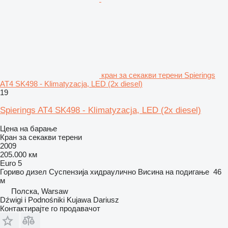
кран за секакви терени Spierings
AT4 SK498 - Klimatyzacja, LED (2x diesel)
19
Spierings AT4 SK498 - Klimatyzacja, LED (2x diesel)
Цена на барање
Кран за секакви терени
2009
205.000 км
Euro 5
Гориво
дизел
Суспензија
хидраулично
Висина на подигање
46
м
Полска, Warsaw
Dźwigi i Podnośniki Kujawa Dariusz
Контактирајте го продавачот