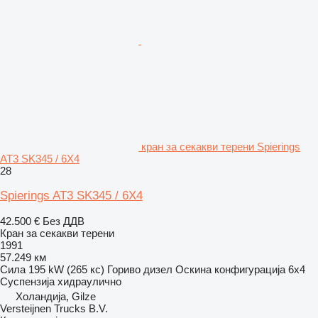
кран за секакви терени Spierings
AT3 SK345 / 6X4
28
Spierings AT3 SK345 / 6X4
42.500 €
Без ДДВ
Кран за секакви терени
1991
57.249 км
Сила
195 kW (265 кс)
Гориво
дизел
Оскина конфигурација
6x4
Суспензија
хидраулично
Холандија, Gilze
Versteijnen Trucks B.V.