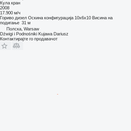
Кула кран
2008
17.900 м/ч
Гориво
дизел
Оскина конфигурација
10x6x10
Висина на
подигање
31 м
Полска, Warsaw
Dźwigi i Podnośniki Kujawa Dariusz
Контактирајте го продавачот