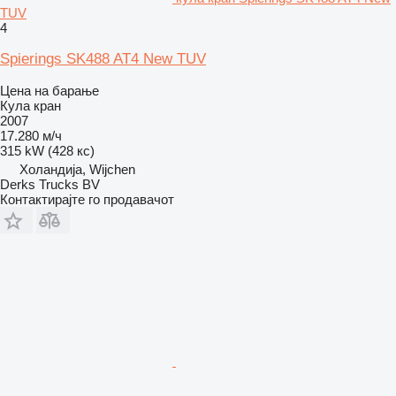
TUV
4
Spierings SK488 AT4 New TUV
Цена на барање
Кула кран
2007
17.280 м/ч
315 kW (428 кс)
Холандија, Wijchen
Derks Trucks BV
Контактирајте го продавачот