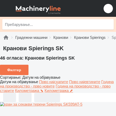
Градежни машини
Кранови
Кранови Spierings
Sp
Кранови Spierings SK
46 огласа:
Кранови Spierings SK
Филтер
Сортирање
:
Датум на објавување
Датум на објавување
Прво најскапите
Прво најевтините
Година
на производство - прво новите
Година на производство - прво
старите
Километража ⬊
Километража ⬈