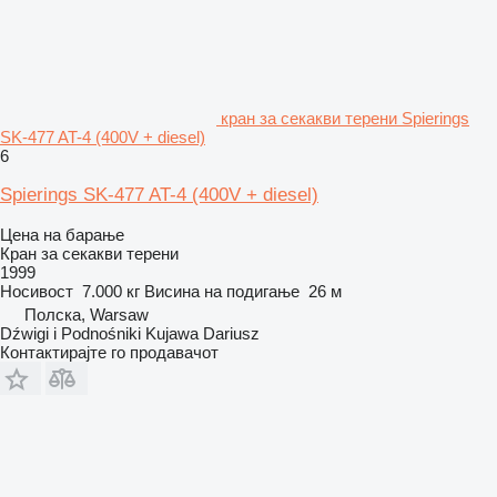
кран за секакви терени Spierings
SK-477 AT-4 (400V + diesel)
6
Spierings SK-477 AT-4 (400V + diesel)
Цена на барање
Кран за секакви терени
1999
Носивост
7.000 кг
Висина на подигање
26 м
Полска, Warsaw
Dźwigi i Podnośniki Kujawa Dariusz
Контактирајте го продавачот