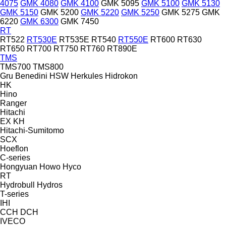
4075
GMK 4080
GMK 4100
GMK 5095
GMK 5100
GMK 5130
GMK 5150
GMK 5200
GMK 5220
GMK 5250
GMK 5275
GMK
6220
GMK 6300
GMK 7450
RT
RT522
RT530E
RT535E
RT540
RT550E
RT600
RT630
RT650
RT700
RT750
RT760
RT890E
TMS
TMS700
TMS800
Gru Benedini
HSW
Herkules
Hidrokon
HK
Hino
Ranger
Hitachi
EX
KH
Hitachi-Sumitomo
SCX
Hoeflon
C-series
Hongyuan
Howo
Hyco
RT
Hydrobull
Hydros
T-series
IHI
CCH
DCH
IVECO