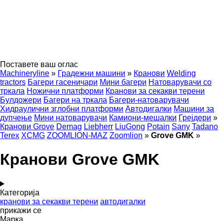
Поставете ваш оглас
Machineryline
»
Градежни машини
»
Кранови
Welding
tractors
Багери гасеничари
Мини багери
Натоварувачи со
тркала
Ножични платформи
Кранови за секакви терени
Булдожери
Багери на тркала
Багери-натоварувачи
Хидраулични зглобни платформи
Автодигалки
Машини за
дупчење
Мини натоварувачи
Камиони-мешалки
Грејдери
»
Кранови Grove
Demag
Liebherr
LiuGong
Potain
Sany
Tadano
Terex
XCMG
ZOOMLION-MAZ
Zoomlion
»
Grove GMK
»
Кранови Grove GMK
Категорија
кранови за секакви терени
автодигалки
прикажи се
Марка