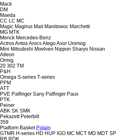
Mack
DM
Maeda
CC
LC
MC
Magic
Magirus
Mait
Manitowoc
Marchetti
MG
MTK
Menck
Mercedes-Benz
Actros
Antos
Arocs
Atego
Axor
Unimog
Mini
Mitsubishi
Moelven
Nippon Sharyo
Nissan
Atleon
Ormig
20
302
TM
P&H
Omega
S-series
T-series
PPM
ATT
PVE
Palfinger Sany
Palfinger
Paus
PTK
Peiner
ABK
SK
SMK
Pekazett
Peterbilt
359
Platform Basket
Potain
GTMR
H-series
HD
HUP
IGO
MC
MCT
MD
MDT
SP
RB
RDK