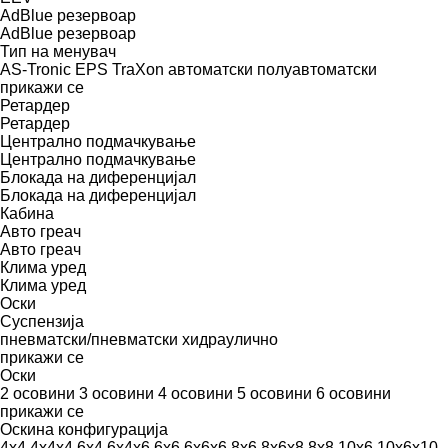
AdBlue резервоар
AdBlue резервоар
Тип на менувач
AS-Tronic
EPS
TraXon
автоматски
полуавтоматски
прикажи се
Ретардер
Ретардер
Централно подмачкување
Централно подмачкување
Блокада на диференцијал
Блокада на диференцијал
Кабина
Авто греач
Авто греач
Клима уред
Клима уред
Оски
Суспензија
пневматски/пневматски
хидраулично
прикажи се
Оски
2 осовини
3 осовини
4 осовини
5 осовини
6 осовини
прикажи се
Оскина конфигурација
4x4
4x4x4
6x4
6x4x6
6x6
6x6x6
8x6
8x6x8
8x8
10x6
10x6x10