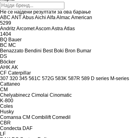
Не се најдени резултати за ова барање
ABC
ANT
Abus
Aichi
Alfa
Almac
American
5299
Andritz
Arcomet
Ascom
Astra
Atlas
1404
BQ
Bauer
BC
MC
Benazzato
Bendini
Best
Boki
Bron
Bumar
DS
Böcker
AHK
AK
CF
Caterpillar
307
320
345
561C
572G
583K
587R
589
D series
M-series
Cattaneo
CM
Chelyabinecz
Cimolai
Cinomatic
K-800
Coles
Husky
Comansa CM
Combilift
Comedil
CBR
Condecta
DAF
LF