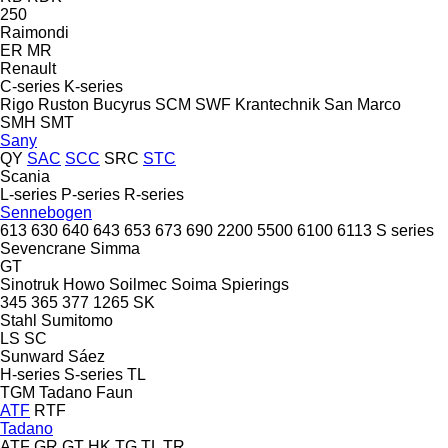
250
Raimondi
ER
MR
Renault
C-series
K-series
Rigo
Ruston Bucyrus
SCM
SWF Krantechnik
San Marco
SMH
SMT
Sany
QY
SAC
SCC
SRC
STC
Scania
L-series
P-series
R-series
Sennebogen
613
630
640
643
653
673
690
2200
5500
6100
6113
S series
Sevencrane
Simma
GT
Sinotruk Howo
Soilmec
Soima
Spierings
345
365
377
1265
SK
Stahl
Sumitomo
LS
SC
Sunward
Sáez
H-series
S-series
TL
TGM
Tadano Faun
ATF
RTF
Tadano
ATF
GR
GT
HK
TG
TL
TR