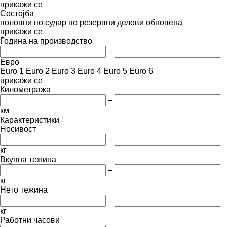
прикажи се
Состојба
половни
по судар
по резервни делови
обновена
прикажи се
Година на производство
–
Евро
Euro 1
Euro 2
Euro 3
Euro 4
Euro 5
Euro 6
прикажи се
Километража
–
км
Карактеристики
Носивост
–
кг
Вкупна тежина
–
кг
Нето тежина
–
кг
Работни часови