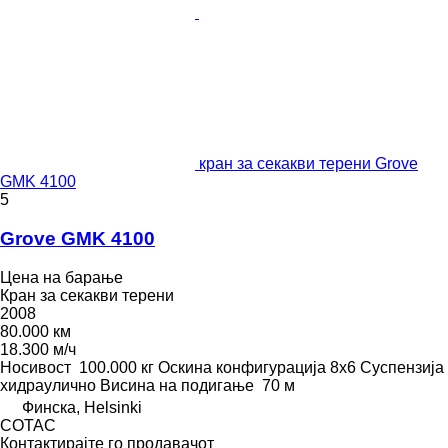
кран за секакви терени Grove
GMK 4100
5
Grove GMK 4100
Цена на барање
Кран за секакви терени
2008
80.000 км
18.300 м/ч
Носивост
100.000 кг
Оскина конфигурација
8x6
Суспензија
хидраулично
Висина на подигање
70 м
Финска, Helsinki
COTAC
Контактирајте го продавачот