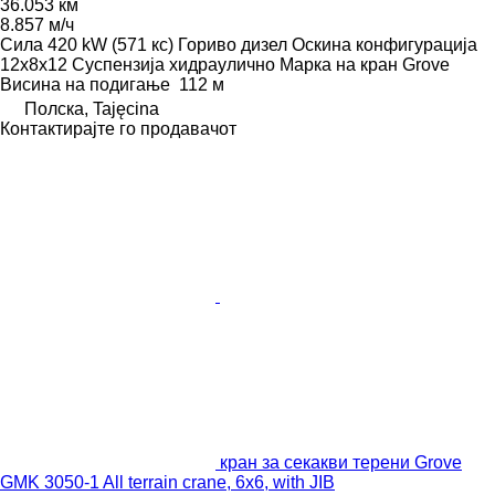
36.053 км
8.857 м/ч
Сила
420 kW (571 кс)
Гориво
дизел
Оскина конфигурација
12x8x12
Суспензија
хидраулично
Марка на кран
Grove
Висина на подигање
112 м
Полска, Tajęcina
Контактирајте го продавачот
кран за секакви терени Grove
GMK 3050-1 All terrain crane, 6x6, with JIB