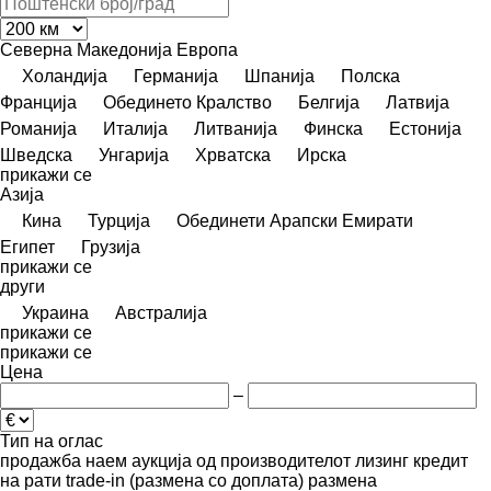
Северна Македонија
Европа
Холандија
Германија
Шпанија
Полска
Франција
Обединето Кралство
Белгија
Латвија
Романија
Италија
Литванија
Финска
Естонија
Шведска
Унгарија
Хрватска
Ирска
прикажи се
Азија
Кина
Турција
Обединети Арапски Емирати
Египет
Грузија
прикажи се
други
Украина
Австралија
прикажи се
прикажи се
Цена
–
Тип на оглас
продажба
наем
аукција
од производителот
лизинг
кредит
на рати
trade-in (размена со доплата)
размена