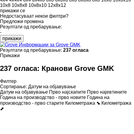
10x8
10x8x8
10x8x10
12x8x12
прикажи се
Недостасуваат некои филтри?
Предложи промена
Резултати од пребарување:
-
прикажи
Информации за Grove GMK
Резултати од пребарување:
237 огласа
Прикажи
237 огласа:
Кранови Grove GMK
Филтер
Сортирање
:
Датум на објавување
Датум на објавување
Прво најскапите
Прво најевтините
Година на производство - прво новите
Година на
производство - прво старите
Километража ⬊
Километража
⬈