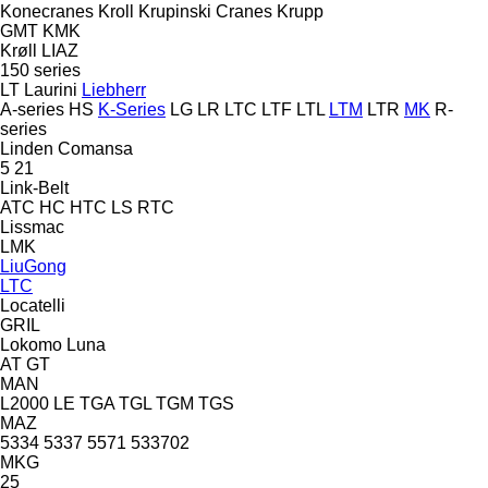
Konecranes
Kroll
Krupinski Cranes
Krupp
GMT
KMK
Krøll
LIAZ
150 series
LT
Laurini
Liebherr
A-series
HS
K-Series
LG
LR
LTC
LTF
LTL
LTM
LTR
MK
R-
series
Linden Comansa
5
21
Link-Belt
ATC
HC
HTC
LS
RTC
Lissmac
LMK
LiuGong
LTC
Locatelli
GRIL
Lokomo
Luna
AT
GT
MAN
L2000
LE
TGA
TGL
TGM
TGS
MAZ
5334
5337
5571
533702
MKG
25