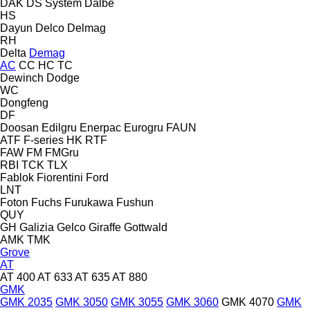
DAK
DS System
Dalbe
HS
Dayun
Delco
Delmag
RH
Delta
Demag
AC
CC
HC
TC
Dewinch
Dodge
WC
Dongfeng
DF
Doosan
Edilgru
Enerpac
Eurogru
FAUN
ATF
F-series
HK
RTF
FAW
FM
FMGru
RBI
TCK
TLX
Fablok
Fiorentini
Ford
LNT
Foton
Fuchs
Furukawa
Fushun
QUY
GH
Galizia
Gelco
Giraffe
Gottwald
AMK
TMK
Grove
AT
AT 400
AT 633
AT 635
AT 880
GMK
GMK 2035
GMK 3050
GMK 3055
GMK 3060
GMK 4070
GMK