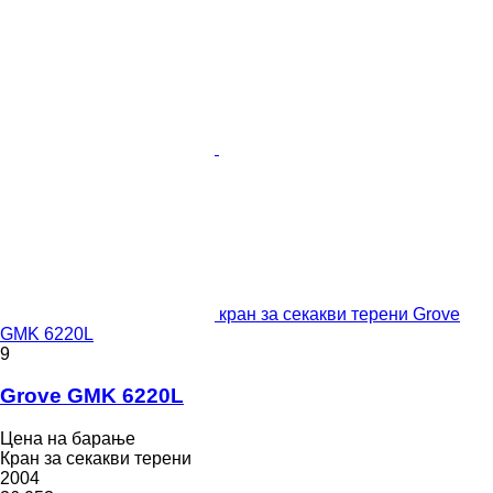
кран за секакви терени Grove
GMK 6220L
9
Grove GMK 6220L
Цена на барање
Кран за секакви терени
2004