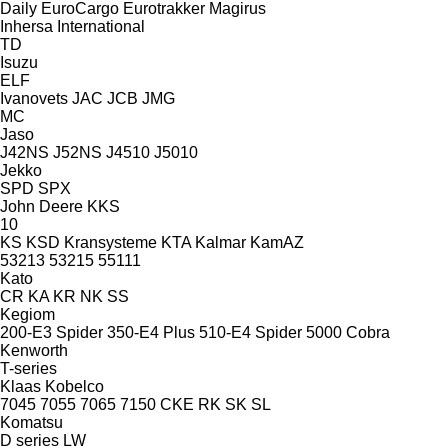
Daily
EuroCargo
Eurotrakker
Magirus
Inhersa
International
TD
Isuzu
ELF
Ivanovets
JAC
JCB
JMG
MC
Jaso
J42NS
J52NS
J4510
J5010
Jekko
SPD
SPX
John Deere
KKS
10
KS
KSD Kransysteme
KTA
Kalmar
KamAZ
53213
53215
55111
Kato
CR
KA
KR
NK
SS
Kegiom
200-E3 Spider
350-E4 Plus
510-E4 Spider
5000 Cobra
Kenworth
T-series
Klaas
Kobelco
7045
7055
7065
7150
CKE
RK
SK
SL
Komatsu
D series
LW