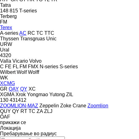
Tatra
148
815
T-series
Terberg
FM
Terex
A-series
AC
RC
TC
TTC
Thyssen
Transgruas
Unic
URW
Ural
4320
Valla
Vicario
Volvo
C
FE
FL
FM
FMX
N-series
S-series
Wilbert
Wolf
Wolff
WK
XCMG
GR
QAY
QY
XC
XGMA
Xrok
Yongmao
Yutong
ZIL
130
431412
ZOOMLION-MAZ
Zeppelin
Zoke Crane
Zoomlion
QUY
QY
RT
TC
ZA
ZLJ
ÖAF
прикажи се
Локација
Пребарување во радиус