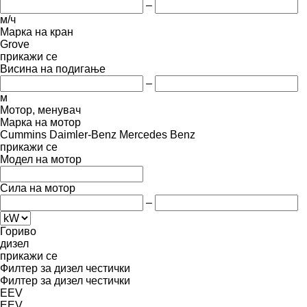
–
м/ч
Марка на кран
Grove
прикажи се
Висина на подигање
–
м
Мотор, менувач
Марка на мотор
Cummins
Daimler-Benz
Mercedes Benz
прикажи се
Модел на мотор
Сила на мотор
–
Гориво
дизел
прикажи се
Филтер за дизел честички
Филтер за дизел честички
EEV
EEV