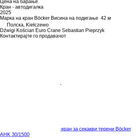
Цена на барање
Кран - автодигалка
2025
Марка на кран
Böcker
Висина на подигање
42 м
Полска, Kiełczewo
Dźwigi Kościan Euro Crane Sebastian Pieprzyk
Контактирајте го продавачот
кран за секакви терени Böcker
AHK 30/1500