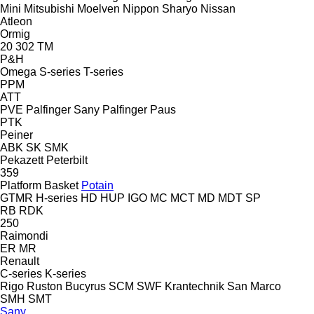
Mini
Mitsubishi
Moelven
Nippon Sharyo
Nissan
Atleon
Ormig
20
302
TM
P&H
Omega
S-series
T-series
PPM
ATT
PVE
Palfinger Sany
Palfinger
Paus
PTK
Peiner
ABK
SK
SMK
Pekazett
Peterbilt
359
Platform Basket
Potain
GTMR
H-series
HD
HUP
IGO
MC
MCT
MD
MDT
SP
RB
RDK
250
Raimondi
ER
MR
Renault
C-series
K-series
Rigo
Ruston Bucyrus
SCM
SWF Krantechnik
San Marco
SMH
SMT
Sany