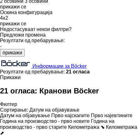
2 осовини
3 осовини
прикажи се
Оскина конфигурација
4x2
прикажи се
Недостасуваат некои филтри?
Предложи промена
Резултати од пребарување:
-
прикажи
Информации за Böcker
Резултати од пребарување:
21 огласа
Прикажи
21 огласа:
Кранови Böcker
Филтер
Сортирање
:
Датум на објавување
Датум на објавување
Прво најскапите
Прво најевтините
Година на производство - прво новите
Година на
производство - прво старите
Километража ⬊
Километража
⬈