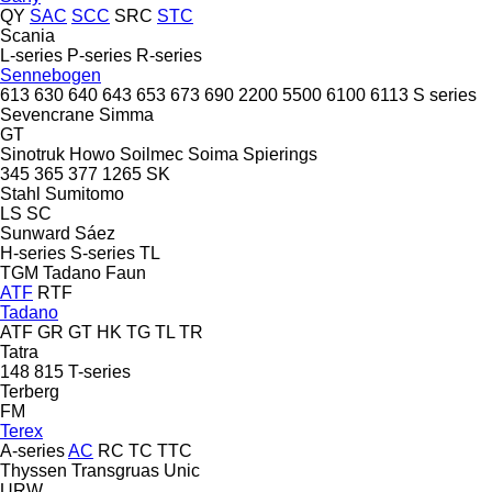
QY
SAC
SCC
SRC
STC
Scania
L-series
P-series
R-series
Sennebogen
613
630
640
643
653
673
690
2200
5500
6100
6113
S series
Sevencrane
Simma
GT
Sinotruk Howo
Soilmec
Soima
Spierings
345
365
377
1265
SK
Stahl
Sumitomo
LS
SC
Sunward
Sáez
H-series
S-series
TL
TGM
Tadano Faun
ATF
RTF
Tadano
ATF
GR
GT
HK
TG
TL
TR
Tatra
148
815
T-series
Terberg
FM
Terex
A-series
AC
RC
TC
TTC
Thyssen
Transgruas
Unic
URW