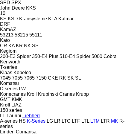
SPD
SPX
John Deere
KKS
10
KS
KSD Kransysteme
KTA
Kalmar
DRF
KamAZ
53213
53215
55111
Kato
CR
KA
KR
NK
SS
Kegiom
200-E3 Spider
350-E4 Plus
510-E4 Spider
5000 Cobra
Kenworth
T-series
Klaas
Kobelco
7045
7055
7065
7150
CKE
RK
SK
SL
Komatsu
D series
LW
Konecranes
Kroll
Krupinski Cranes
Krupp
GMT
KMK
Krøll
LIAZ
150 series
LT
Laurini
Liebherr
A-series
HS
K-Series
LG
LR
LTC
LTF
LTL
LTM
LTR
MK
R-
series
Linden Comansa