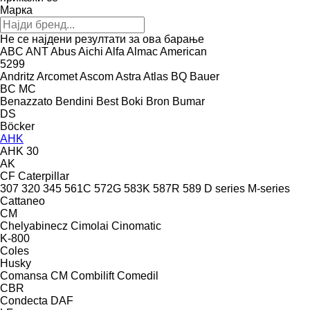
Марка
Не се најдени резултати за ова барање
ABC
ANT
Abus
Aichi
Alfa
Almac
American
5299
Andritz
Arcomet
Ascom
Astra
Atlas
BQ
Bauer
BC
MC
Benazzato
Bendini
Best
Boki
Bron
Bumar
DS
Böcker
AHK
AHK 30
AK
CF
Caterpillar
307
320
345
561C
572G
583K
587R
589
D series
M-series
Cattaneo
CM
Chelyabinecz
Cimolai
Cinomatic
K-800
Coles
Husky
Comansa CM
Combilift
Comedil
CBR
Condecta
DAF