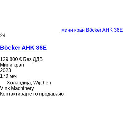
мини кран Böcker AHK 36E
24
Böcker AHK 36E
129.800 €
Без ДДВ
Мини кран
2023
179 м/ч
Холандија, Wijchen
Vink Machinery
Контактирајте го продавачот