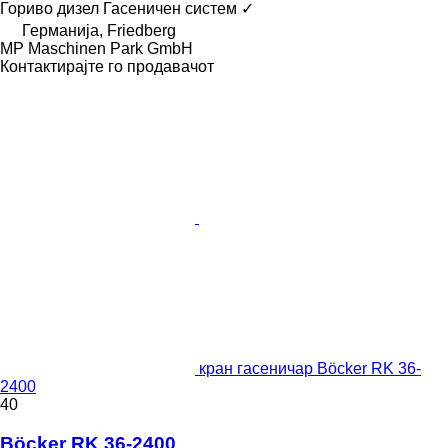
Гориво
дизел
Гасеничен систем
✓
Германија, Friedberg
MP Maschinen Park GmbH
Контактирајте го продавачот
кран гасеничар Böcker RK 36-
2400
40
Böcker RK 36-2400