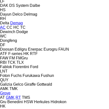
LF
DAK
DS System
Dalbe
HS
Dayun
Delco
Delmag
RH
Delta
Demag
AC
CC
HC
TC
Dewinch
Dodge
WC
Dongfeng
DF
Doosan
Edilgru
Enerpac
Eurogru
FAUN
ATF
F-series
HK
RTF
FAW
FM
FMGru
RBI
TCK
TLX
Fablok
Fiorentini
Ford
LNT
Foton
Fuchs
Furukawa
Fushun
QUY
Galizia
Gelco
Giraffe
Gottwald
AMK
TMK
Grove
AT
GMK
RT
TMS
Gru Benedini
HSW
Herkules
Hidrokon
HK