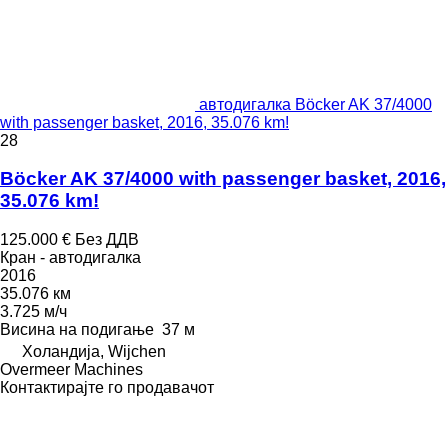
автодигалка Böcker AK 37/4000
with passenger basket, 2016, 35.076 km!
28
Böcker AK 37/4000 with passenger basket, 2016,
35.076 km!
125.000 €
Без ДДВ
Кран - автодигалка
2016
35.076 км
3.725 м/ч
Висина на подигање
37 м
Холандија, Wijchen
Overmeer Machines
Контактирајте го продавачот