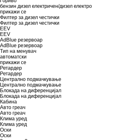
Гориво
бензин
дизел
електричен/дизел
електро
прикажи се
Филтер за дизел честички
Филтер за дизел честички
EEV
EEV
AdBlue резервоар
AdBlue резервоар
Тип на менувач
автоматски
прикажи се
Ретардер
Ретардер
Централно подмачкување
Централно подмачкување
Блокада на диференцијал
Блокада на диференцијал
Кабина
Авто греач
Авто греач
Клима уред
Клима уред
Оски
Оски