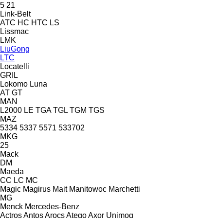
5
21
Link-Belt
ATC
HC
HTC
LS
Lissmac
LMK
LiuGong
LTC
Locatelli
GRIL
Lokomo
Luna
AT
GT
MAN
L2000
LE
TGA
TGL
TGM
TGS
MAZ
5334
5337
5571
533702
MKG
25
Mack
DM
Maeda
CC
LC
MC
Magic
Magirus
Mait
Manitowoc
Marchetti
MG
Menck
Mercedes-Benz
Actros
Antos
Arocs
Atego
Axor
Unimog