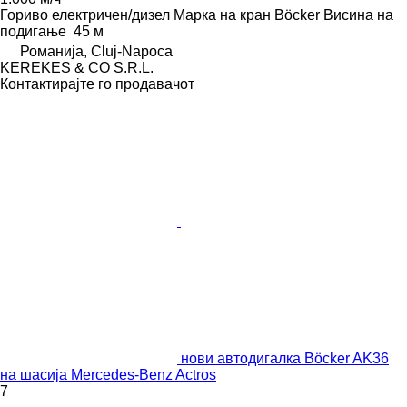
Гориво
електричен/дизел
Марка на кран
Böcker
Висина на
подигање
45 м
Романија, Cluj-Napoca
KEREKES & CO S.R.L.
Контактирајте го продавачот
нови автодигалка Böcker AK36
на шасија Mercedes-Benz Actros
7