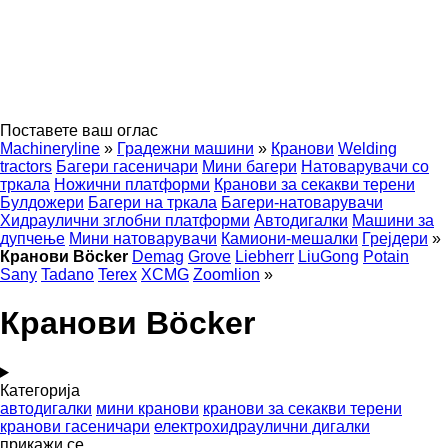
Поставете ваш оглас
Machineryline
»
Градежни машини
»
Кранови
Welding
tractors
Багери гасеничари
Мини багери
Натоварувачи со
тркала
Ножични платформи
Кранови за секакви терени
Булдожери
Багери на тркала
Багери-натоварувачи
Хидраулични зглобни платформи
Автодигалки
Машини за
дупчење
Мини натоварувачи
Камиони-мешалки
Грејдери
»
Кранови Böcker
Demag
Grove
Liebherr
LiuGong
Potain
Sany
Tadano
Terex
XCMG
Zoomlion
»
Кранови Böcker
Категорија
автодигалки
мини кранови
кранови за секакви терени
кранови гасеничари
електрохидраулични дигалки
прикажи се