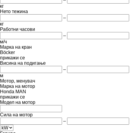
кг
Нето тежина
–
кг
Работни часови
–
м/ч
Марка на кран
Böcker
прикажи се
Висина на подигање
–
м
Мотор, менувач
Марка на мотор
Honda
MAN
прикажи се
Модел на мотор
Сила на мотор
–