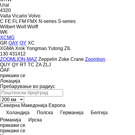
Ural
4320
Valla
Vicario
Volvo
C
FE
FL
FM
FMX
N-series
S-series
Wilbert
Wolf
Wolff
WK
XCMG
GR
QAY
QY
XC
XGMA
Xrok
Yongmao
Yutong
ZIL
130
431412
ZOOMLION-MAZ
Zeppelin
Zoke Crane
Zoomlion
QUY
QY
RT
TC
ZA
ZLJ
ÖAF
прикажи се
Локација
Пребарување во радиус
Северна Македонија
Европа
Холандија
Полска
Германија
Белгија
Романија
Ирска
прикажи се
прикажи се