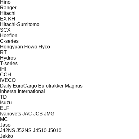
Hino
Ranger
Hitachi
EX
KH
Hitachi-Sumitomo
SCX
Hoeflon
C-series
Hongyuan
Howo
Hyco
RT
Hydros
T-series
IHI
CCH
IVECO
Daily
EuroCargo
Eurotrakker
Magirus
Inhersa
International
TD
Isuzu
ELF
Ivanovets
JAC
JCB
JMG
MC
Jaso
J42NS
J52NS
J4510
J5010
Jekko