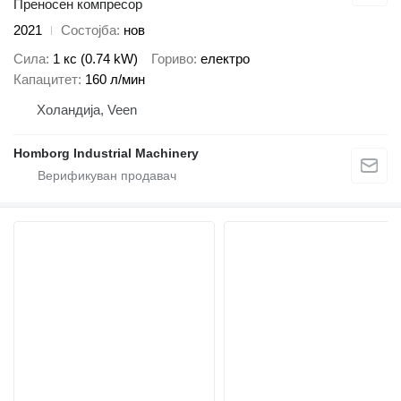
Преносен компресор
2021
Состојба
нов
Сила
1 кс (0.74 kW)
Гориво
електро
Капацитет
160 л/мин
Холандија, Veen
Homborg Industrial Machinery