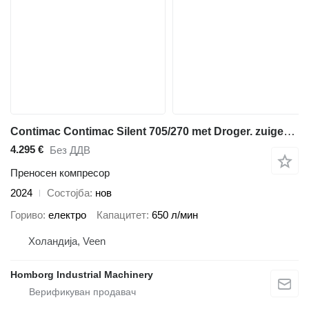
Contimac Contimac Silent 705/270 met Droger. zuigercompressor, 5,5 PK, 65
4.295 €
Без ДДВ
Преносен компресор
2024
Состојба
нов
Гориво
електро
Капацитет
650 л/мин
Холандија, Veen
Homborg Industrial Machinery