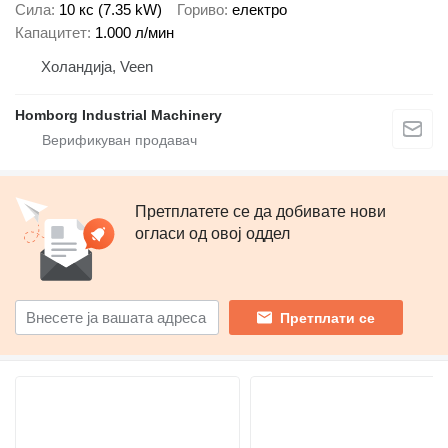
Сила
10 кс (7.35 kW)
Гориво
електро
Капацитет
1.000 л/мин
Холандија, Veen
Homborg Industrial Machinery
Претплатете се да добивате нови
огласи од овој оддел
Претплати се