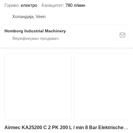
Гориво
електро
Капацитет
780 л/мин
Холандија, Veen
Homborg Industrial Machinery
Airmec KA25200 C 2 PK 200 L / min 8 Bar Elektrische Zuigercompre