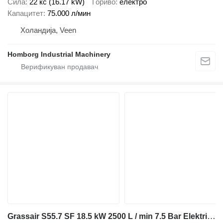
Сила
22 кс (16.17 kW)
Гориво
електро
Капацитет
75.000 л/мин
Холандија, Veen
Homborg Industrial Machinery
Grassair S55.7 SF 18.5 kW 2500 L / min 7.5 Bar Elektrische Schro