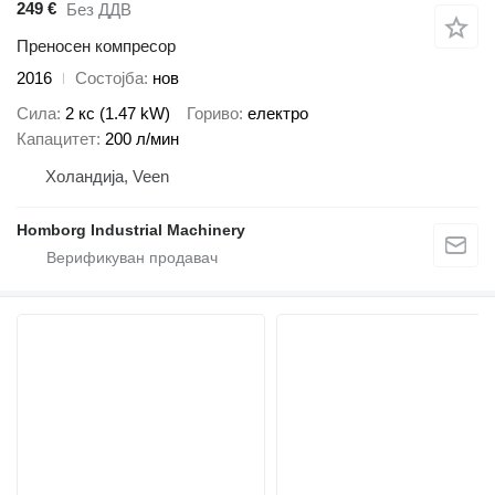
249 €
Без ДДВ
Преносен компресор
2016
Состојба
нов
Сила
2 кс (1.47 kW)
Гориво
електро
Капацитет
200 л/мин
Холандија, Veen
Homborg Industrial Machinery