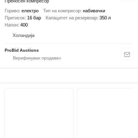
Преносен компресор
Гориво
електро
Тип на компресор
набивачки
Притисок
16 бар
Капацитет на резервоар
350 л
Напон
400
Холандија
ProBid Auctions