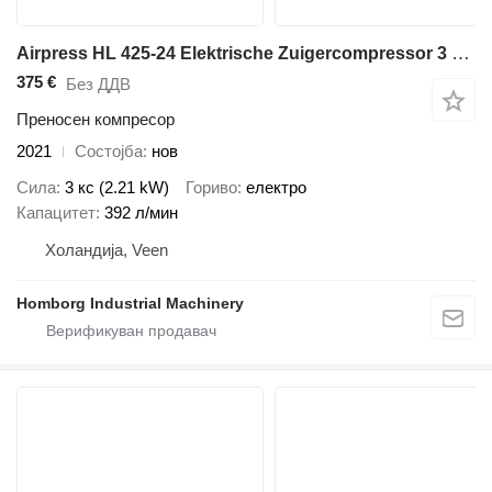
Airpress HL 425-24 Elektrische Zuigercompressor 3 PK 392 L / min 8 Bar Ov
375 €
Без ДДВ
Преносен компресор
2021
Состојба
нов
Сила
3 кс (2.21 kW)
Гориво
електро
Капацитет
392 л/мин
Холандија, Veen
Homborg Industrial Machinery