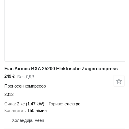
Fiac Airmec BXA 25200 Elektrische Zuigercompressor 2 PK 150 L / min 8
249 €
Без ДДВ
Преносен компресор
2013
Сила
2 кс (1.47 kW)
Гориво
електро
Капацитет
150 л/мин
Холандија, Veen