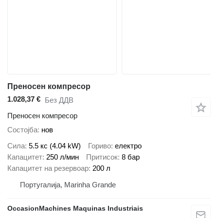
Преносен компресор
1.028,37 €
Без ДДВ
Преносен компресор
Состојба
нов
Сила
5.5 кс (4.04 kW)
Гориво
електро
Капацитет
250 л/мин
Притисок
8 бар
Капацитет на резервоар
200 л
Португалија, Marinha Grande
OccasionMachines Maquinas Industriais