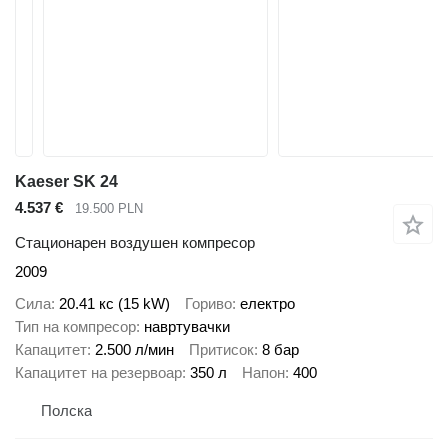
Kaeser SK 24
4.537 €
19.500 PLN
Стационарен воздушен компресор
2009
Сила
20.41 кс (15 kW)
Гориво
електро
Тип на компресор
навртувачки
Капацитет
2.500 л/мин
Притисок
8 бар
Капацитет на резервоар
350 л
Напон
400
Полска