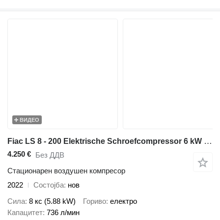
ВИДЕО
Fiac LS 8 - 200 Elektrische Schroefcompressor 6 kW 736 L / min 10 Bar
4.250 €
Без ДДВ
Стационарен воздушен компресор
2022
Состојба
нов
Сила
8 кс (5.88 kW)
Гориво
електро
Капацитет
736 л/мин