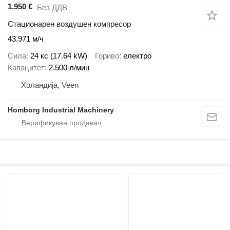
1.950 €
Без ДДВ
Стационарен воздушен компресор
43.971 м/ч
Сила
24 кс (17.64 kW)
Гориво
електро
Капацитет
2.500 л/мин
Холандија, Veen
Homborg Industrial Machinery