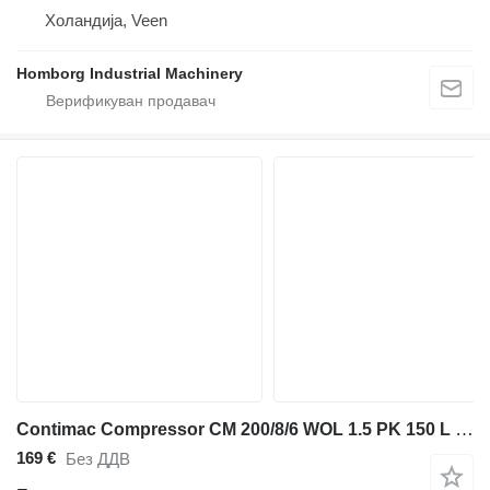
Холандија, Veen
Homborg Industrial Machinery
Contimac Compressor CM 200/8/6 WOL 1.5 PK 150 L / min 8 Bar Olievrije Zui
169 €
Без ДДВ