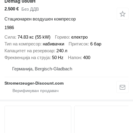
Demag 080IIH
2.500 €
Без ДДВ
Стационарен воздушен компресор
1986
Сила
74.83 кс (55 kW)
Гориво
електро
Тип на компресор
набивачки
Притисок
6 бар
Капацитет на резервоар
240 л
Фреквенција на струја
50 Hz
Напон
400
Германија, Bergisch-Gladbach
Stromerzeuger-Discount.com