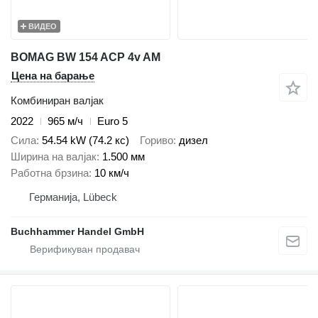
ВИДЕО
BOMAG BW 154 ACP 4v AM
Цена на барање
Комбиниран валјак
2022
965 м/ч
Euro 5
Сила
54.54 kW (74.2 кс)
Гориво
дизел
Ширина на валјак
1.500 мм
Работна брзина
10 км/ч
Германија, Lübeck
Buchhammer Handel GmbH