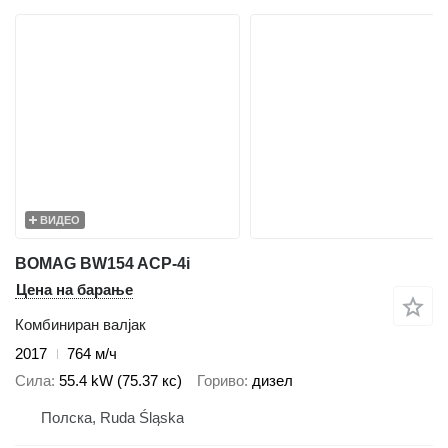
ВИДЕО
BOMAG BW154 ACP-4i
Цена на барање
Комбиниран валјак
2017
764 м/ч
Сила
55.4 kW (75.37 кс)
Гориво
дизел
Полска, Ruda Śląska