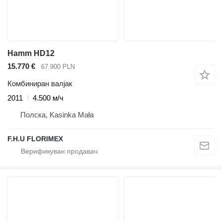
Hamm HD12
15.770 €
67.900 PLN
Комбиниран валјак
2011
4.500 м/ч
Полска, Kasinka Mała
F.H.U FLORIMEX