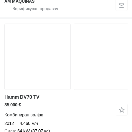
AM MÁQUINAS
Hamm DV70 TV
35.000 €
Комбиниран валјак
2012
4.460 м/ч
Сила
64 kW (87.07 кс)