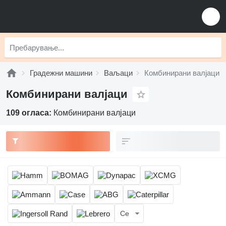
Градежни машини
Ваљаци
Комбинирани валјаци
Комбинирани валјаци
109 огласа:
Комбинирани валјаци
Се