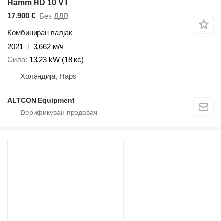
Hamm HD 10 VT
17.900 €
Без ДДВ
Комбиниран валјак
2021
3.662 м/ч
Сила
13.23 kW (18 кс)
Холандија, Haps
ALTCON Equipment