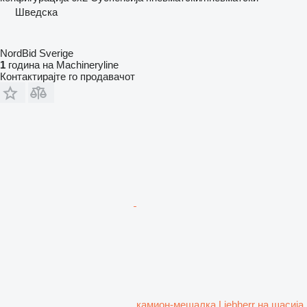
Шведска
NordBid Sverige
1
година на Machineryline
Контактирајте го продавачот
камион-мешалка Liebherr на шасија