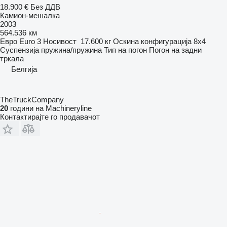
18.900 €
Без ДДВ
Камион-мешалка
2003
564.536 км
Евро
Euro 3
Носивост
17.600 кг
Оскина конфигурација
8x4
Суспензија
пружина/пружина
Тип на погон
Погон на задни
тркала
Белгија
TheTruckCompany
20
години на Machineryline
Контактирајте го продавачот