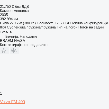
21.750 €
Без ДДВ
Камион-мешалка
2005
392.994 км
Сила
279 kW (380 кс)
Носивост
17.680 кг
Оскина конфигурација
8x4
Суспензија
пружина/пружина
Тип на погон
Погон на задни
тркала
Белгија, Handzame
BRAEM NV/SA
Контактирајте го продавачот
1
Volvo FM 400