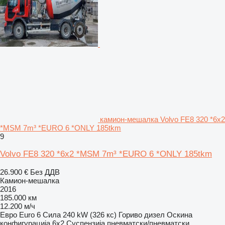
камион-мешалка Volvo FE8 320 *6x2
*MSM 7m³ *EURO 6 *ONLY 185tkm
9
Volvo FE8 320 *6x2 *MSM 7m³ *EURO 6 *ONLY 185tkm
26.900 €
Без ДДВ
Камион-мешалка
2016
185.000 км
12.200 м/ч
Евро
Euro 6
Сила
240 kW (326 кс)
Гориво
дизел
Оскина
конфигурација
6x2
Суспензија
пневматски/пневматски