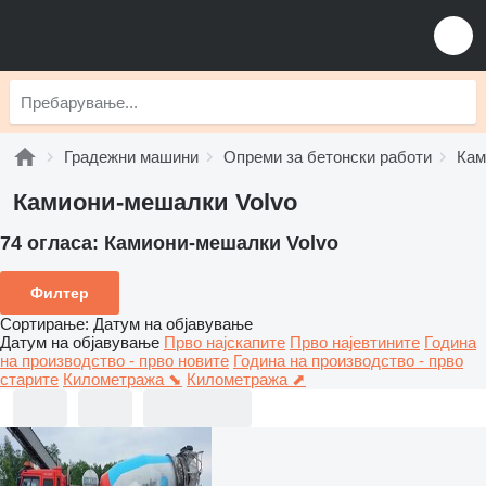
Градежни машини
Опреми за бетонски работи
Кам
Камиони-мешалки Volvo
74 огласа:
Камиони-мешалки Volvo
Филтер
Сортирање
:
Датум на објавување
Датум на објавување
Прво најскапите
Прво најевтините
Година
на производство - прво новите
Година на производство - прво
старите
Километража ⬊
Километража ⬈