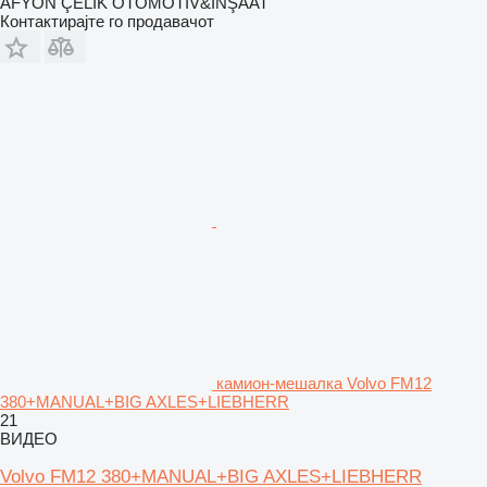
AFYON ÇELİK OTOMOTİV&İNŞAAT
Контактирајте го продавачот
камион-мешалка Volvo FM12
380+MANUAL+BIG AXLES+LIEBHERR
21
ВИДЕО
Volvo FM12 380+MANUAL+BIG AXLES+LIEBHERR