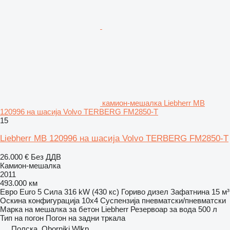
камион-мешалка Liebherr MB
120996 на шасија Volvo TERBERG FM2850-T
15
Liebherr MB 120996 на шасија Volvo TERBERG FM2850-T
26.000 €
Без ДДВ
Камион-мешалка
2011
493.000 км
Евро
Euro 5
Сила
316 kW (430 кс)
Гориво
дизел
Зафатнина
15 м³
Оскина конфигурација
10x4
Суспензија
пневматски/пневматски
Марка на мешалка за бетон
Liebherr
Резервоар за вода
500 л
Тип на погон
Погон на задни тркала
Полска, Oborniki Wlkp.