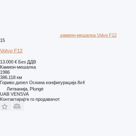
камион-мешалка Volvo F12
15
Volvo F12
13.000 €
Без ДДВ
Камион-мешалка
1986
386.118 км
Гориво
дизел
Оскина конфигурација
8x4
Литванија, Plungė
UAB VENSVA
Контактирајте го продавачот