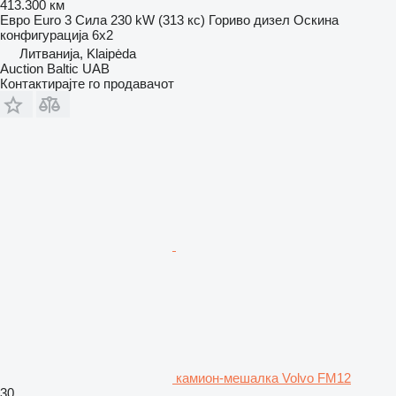
413.300 км
Евро
Euro 3
Сила
230 kW (313 кс)
Гориво
дизел
Оскина
конфигурација
6x2
Литванија, Klaipėda
Auction Baltic UAB
Контактирајте го продавачот
камион-мешалка Volvo FM12
30