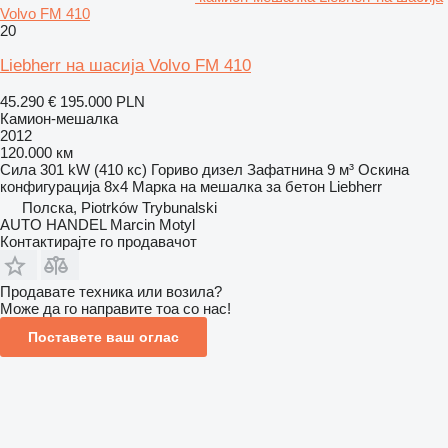
Volvo FM 410
20
Liebherr на шасија Volvo FM 410
45.290 €
195.000 PLN
Камион-мешалка
2012
120.000 км
Сила
301 kW (410 кс)
Гориво
дизел
Зафатнина
9 м³
Оскина
конфигурација
8x4
Марка на мешалка за бетон
Liebherr
Полска, Piotrków Trybunalski
AUTO HANDEL Marcin Motyl
Контактирајте го продавачот
Продавате техника или возила?
Може да го направите тоа со нас!
Поставете ваш оглас