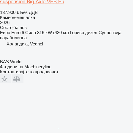
suspension Big-Axle VEB Eu
137.900 €
Без ДДВ
Камион-мешалка
2026
Состојба
нов
Евро
Euro 6
Сила
316 kW (430 кс)
Гориво
дизел
Суспензија
параболична
Холандија, Veghel
BAS World
4
години на Machineryline
Контактирајте го продавачот