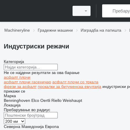
Machineryline
Градежни машини
Изградба на патишта
Индустриски режачи
Категорија
Не се најдени резултати за ова барање
асфалт плочи
асфалт плочи гасеничар
асфалт плочи со тркала
фрези за асфалт
прскалки за битуменска емулзија
индустриски 
прикажи се
Марка
Benninghoven
Elco
Oertli
Riello
Weishaupt
Локација
Пребарување во радиус
Северна Македонија
Европа