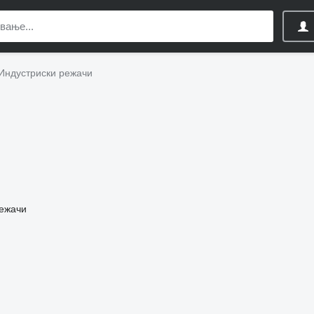
Индустриски режачи
режачи