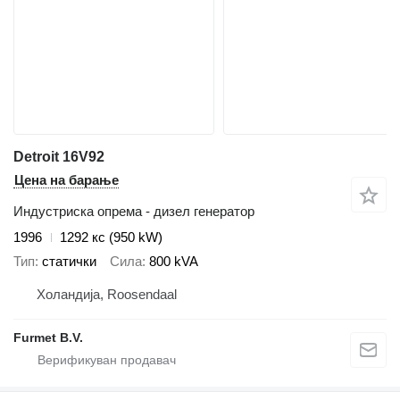
Detroit 16V92
Цена на барање
Индустриска опрема - дизел генератор
1996
1292 кс (950 kW)
Тип
статички
Сила
800 kVA
Холандија, Roosendaal
Furmet B.V.