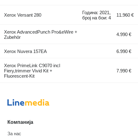
Година: 2021,
Xerox Versant 280
11.960 €
број на бои: 4
Xerox AdvancedPunch Pro&eWire +
4.990 €
Zubehör
Xerox Nuvera 157EA
6.990 €
Xerox PrimeLink C9070 incl
Fiery,trimmer Vivid Kit +
7.990 €
Fluorescent-Kit
Компанија
За нас