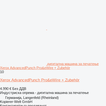
дигитална машина за печатење
Xerox AdvancedPunch Pro&eWire + Zubehör
10
Xerox AdvancedPunch Pro&eWire + Zubehör
4.990 €
Без ДДВ
Индустриска опрема - дигитална машина за печатење
Германија, Langenfeld (Rheinland)
Kopierer-Welt GmbH
Контактирајте го продавачот