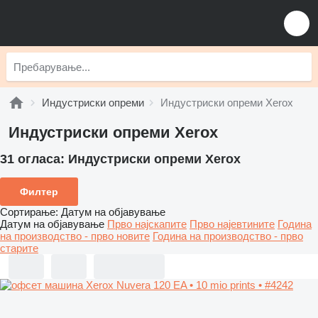
Индустриски опреми
Индустриски опреми Xerox
Индустриски опреми Xerox
31 огласа:
Индустриски опреми Xerox
Филтер
Сортирање
:
Датум на објавување
Датум на објавување
Прво најскапите
Прво најевтините
Година
на производство - прво новите
Година на производство - прво
старите