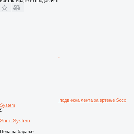
Контактирајте го продавачот
подвижна лента за вртење Soco
System
5
Soco System
Цена на барање