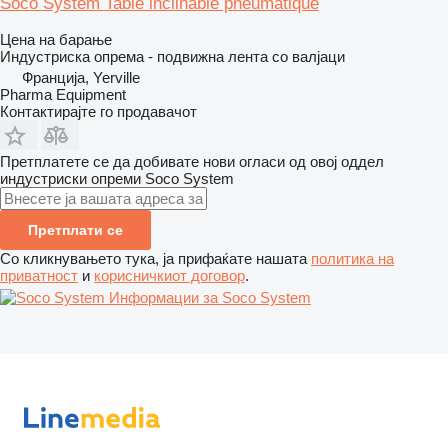
Soco System Table inclinable pneumatique
Цена на барање
Индустриска опрема - подвижна лента со валјаци
Франција, Yerville
Pharma Equipment
Контактирајте го продавачот
Претплатете се да добивате нови огласи од овој оддел
индустриски опреми
Soco System
Претплати се
Со кликнувањето тука, ја прифаќате нашата
политика на
приватност
и
корисничкиот договор
.
Информации за Soco System