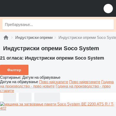
Индустриски опреми
Индустриски опреми Soco Syst
Индустриски опреми Soco System
21 огласа:
Индустриски опреми Soco System
Филтер
Сортирање
:
Датум на објавување
Датум на објавување
Прво најскапите
Прво најевтините
Година
на производство - прво новите
Година на производство - прво
старите