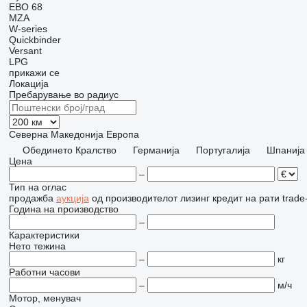
EBO 68
MZA
W-series
Quickbinder
Versant
LPG
прикажи се
Локација
Пребарување во радиус
Северна Македонија
Европа
Обединето Кралство
Германија
Португалија
Шпанија
Цена
–
Тип на оглас
продажба
аукција
од производителот
лизинг
кредит
на рати
trade
Година на производство
–
Карактеристики
Нето тежина
–
кг
Работни часови
–
м/ч
Мотор, менувач