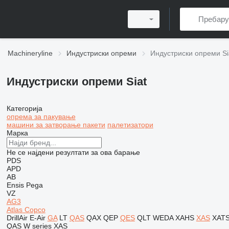
Machineryline
Индустриски опреми
Индустриски опреми Si
Индустриски опреми Siat
Категорија
опрема за пакување
машини за затворање пакети
палетизатори
Марка
Не се најдени резултати за ова барање
PDS
APD
AB
Ensis
Pega
VZ
AG3
Atlas Copco
DrillAir
E-Air
GA
LT
QAS
QAX
QEP
QES
QLT
WEDA
XAHS
XAS
XAT
QAS
W series
XAS