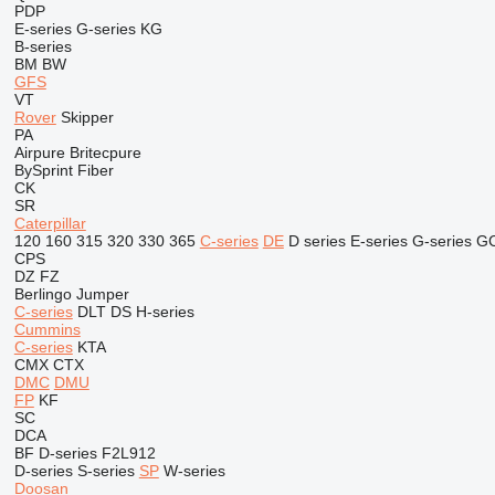
PDP
E-series
G-series
KG
B-series
BM
BW
GFS
VT
Rover
Skipper
PA
Airpure
Britecpure
BySprint Fiber
CK
SR
Caterpillar
120
160
315
320
330
365
C-series
DE
D series
E-series
G-series
G
CPS
DZ
FZ
Berlingo
Jumper
C-series
DLT
DS
H-series
Cummins
C-series
KTA
CMX
CTX
DMC
DMU
FP
KF
SC
DCA
BF
D-series
F2L912
D-series
S-series
SP
W-series
Doosan