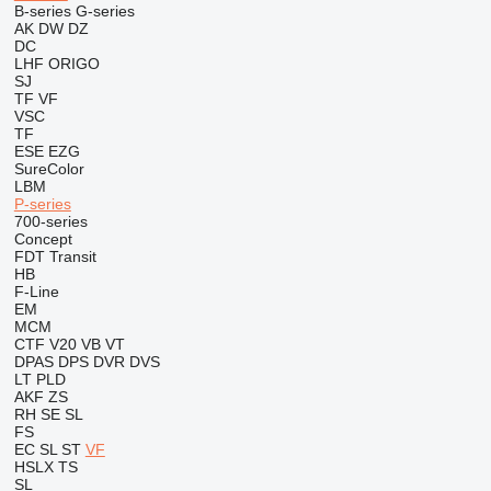
B-series
G-series
AK
DW
DZ
DC
LHF
ORIGO
SJ
TF
VF
VSC
TF
ESE
EZG
SureColor
LBM
P-series
700-series
Concept
FDT
Transit
HB
F-Line
EM
MCM
CTF
V20
VB
VT
DPAS
DPS
DVR
DVS
LT
PLD
AKF
ZS
RH
SE
SL
FS
EC
SL
ST
VF
HSLX
TS
SL