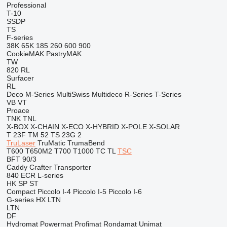
Professional
T-10
SSDP
TS
F-series
38K
65K
185
260
600
900
CookieMAK
PastryMAK
TW
820
RL
Surfacer
RL
Deco
M-Series
MultiSwiss
Multideco
R-Series
T-Series
VB
VT
Proace
TNK
TNL
X-BOX
X-CHAIN
X-ECO
X-HYBRID
X-POLE
X-SOLAR
T 23F
TM 52
TS 23G 2
TruLaser
TruMatic
TrumaBend
T600
T650M2
T700
T1000
TC
TL
TSC
BFT 90/3
Caddy
Crafter
Transporter
840
ECR
L-series
HK
SP
ST
Compact
Piccolo I-4
Piccolo I-5
Piccolo I-6
G-series
HX
LTN
LTN
DF
Hydromat
Powermat
Profimat
Rondamat
Unimat