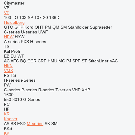
Citymaster
VB
VF
103 LO
103 SP
107-20
136D
Heidelberg
GTO
GTP
Kord
OHT
PM
QM
SM
Stahlfolder
Suprasetter
C-series
U-series
UWF
HFW
HYW
A-series
FXS
H-series
TS
Kal
Profi
EB
EU
WT
AC
AFC
BQ
CCR
CRF
HMU
MC
PJ
SPF
ST
StitchLiner
VAC
HKN
VMX
FS
TS
H-series
i-Series
PW
G-series
P-series
R-series
T-series
VHP
XHP
1600
550
8010
G-Series
FC
HF
KR
Kaeser
AS
BS
ESD
M-series
SK
SM
KKS
KK