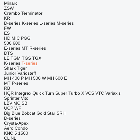
Minarc
ZSW
Crambo
Terminator
KR
D-series
K-series
L-series
M-series
FW
ES
HD
MIC
PGG
500
600
E-series
MT
R-series
DTS
LE
TGM
TGS
TGX
K-series
T-series
Shark
Tiger
Junior
Variosteff
MH 400 P
MH 500 W
MH 600 E
MT
P-series
RB
HQR
Integrex
Quick Turn
Super Turbo X
VCS
VTC
Variaxis
Sprinter
Vito
LBV
MC
SB
UCP
WF
Big Blue
Bobcat
Gold Star
SRH
D-series
Crysta-Apex
Aero
Condo
KNC 5 1500
CL
NL