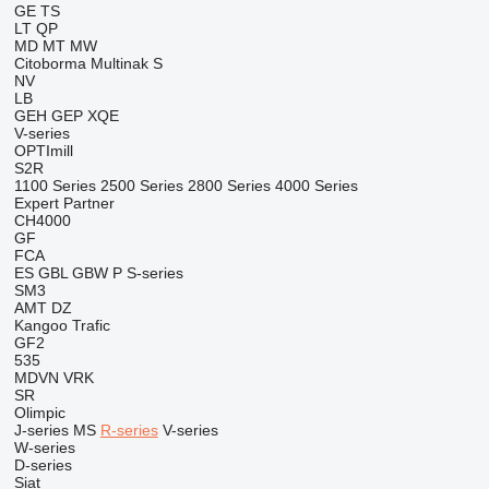
GE
TS
LT
QP
MD
MT
MW
Citoborma
Multinak S
NV
LB
GEH
GEP
XQE
V-series
OPTImill
S2R
1100 Series
2500 Series
2800 Series
4000 Series
Expert
Partner
CH4000
GF
FCA
ES
GBL
GBW
P
S-series
SM3
AMT
DZ
Kangoo
Trafic
GF2
535
MDVN
VRK
SR
Olimpic
J-series
MS
R-series
V-series
W-series
D-series
Siat