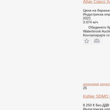
Atlas Copco 
Цена на барање
Индустриска оп
2021
3.074 м/ч
Обединето Кр
Waterbrook Aucti
Контактирајте г
aggregaat genera
25
Kohler SDMO K
8.250 €
Без ДДВ
Индустриска опр