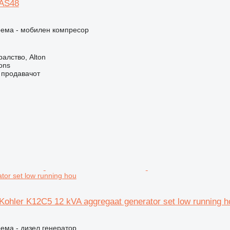
XAS48
рема - мобилен компресор
алство, Alton
ons
о продавачот
tor set low running hou
ohler K12C5 12 kVA aggregaat generator set low running h
ема - дизел генератор