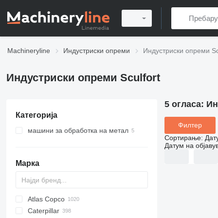
Machineryline
Индустриски опреми
Индустриски опреми Scu
Индустриски опреми Sculfort
5 огласа:
Ин
Категорија
Филтер
машини за обработка на метал
Сортирање
:
Дат
стругови за метал
Датум на објаву
Марка
Atlas Copco
PDS
APD
AB
Ensis
VZ
AG3
Caterpillar
Pega
DrillAir
QAS
PDP
E-series
B-series
BM
GFS
VT
Rover
533
Airpure
BySprint Fiber
CK
SR