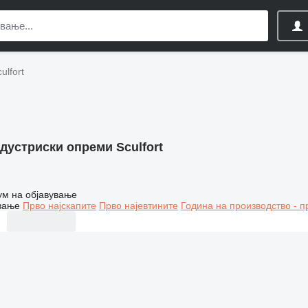
lfort
дустриски опреми Sculfort
ум на објавување
вање
Прво најскапите
Прво најевтините
Година на производство - п