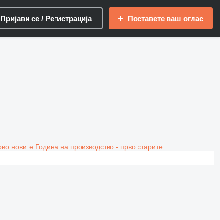
Пријави се / Регистрација
Поставете ваш оглас
рво новите
Година на производство - прво старите