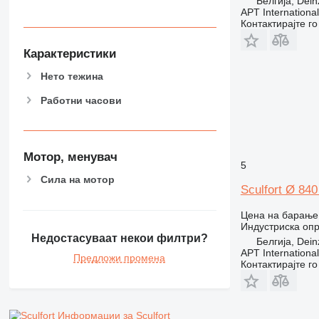
Белгија, Dein
APT International
Контактирајте г
Карактеристики
Нето тежина
Работни часови
Мотор, менувач
5
Сила на мотор
Sculfort Ø 84
Цена на барање
Индустриска опр
Недостасуваат некои филтри?
Белгија, Dein
APT International
Предложи промена
Контактирајте г
Информации за Sculfort