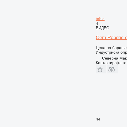
table
4
ВИДЕО
Oem Robotic ex
Цена на барање
Индустриска опр
Северна Маке
Контактирајте г
44