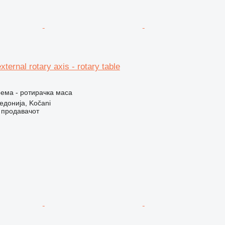
ternal rotary axis - rotary table
ема - ротирачка маса
донија, Kočani
о продавачот