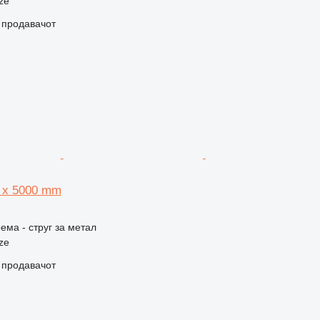
ze
о продавачот
0 x 5000 mm
ема - струг за метал
ze
о продавачот