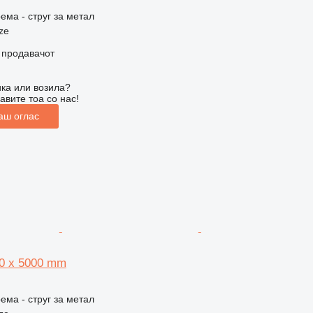
ема - струг за метал
ze
о продавачот
ка или возила?
авите тоа со нас!
аш оглас
30 x 5000 mm
ема - струг за метал