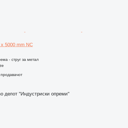
0 x 5000 mm NC
ема - струг за метал
ze
о продавачот
во делот "Индустриски опреми"