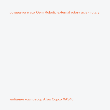
ротирачка маса Oem Robotic external rotary axis - rotary
мобилен компресор Atlas Copco XAS48