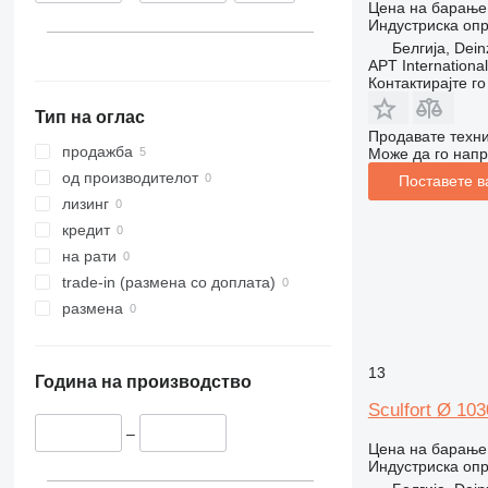
Цена на барање
Индустриска опр
Белгија, Dein
APT International
Контактирајте г
Тип на оглас
Продавате техни
продажба
Може да го напр
од производителот
Поставете в
лизинг
кредит
на рати
trade-in (размена со доплата)
размена
13
Година на производство
Sculfort Ø 10
–
Цена на барање
Индустриска опр