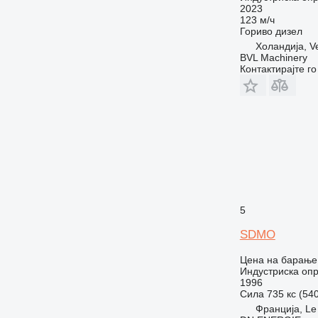
2023
123 м/ч
Гориво
дизел
Холандија, V
BVL Machinery
Контактирајте г
5
SDMO
Цена на барање
Индустриска опр
1996
Сила
735 кс (54
Франција, Le