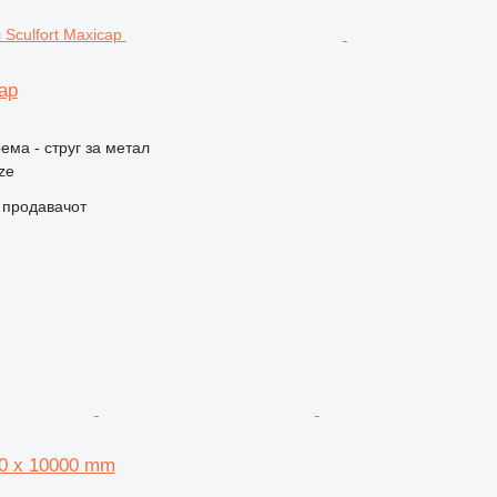
cap
ема - струг за метал
ze
о продавачот
00 x 10000 mm