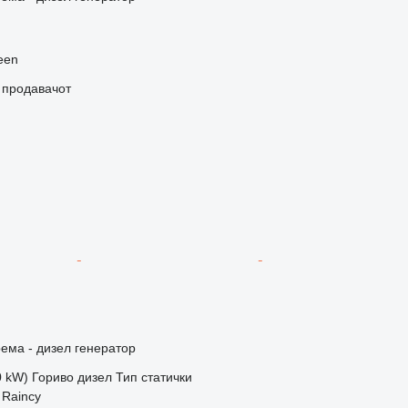
een
о продавачот
ема - дизел генератор
0 kW)
Гориво
дизел
Тип
статички
 Raincy