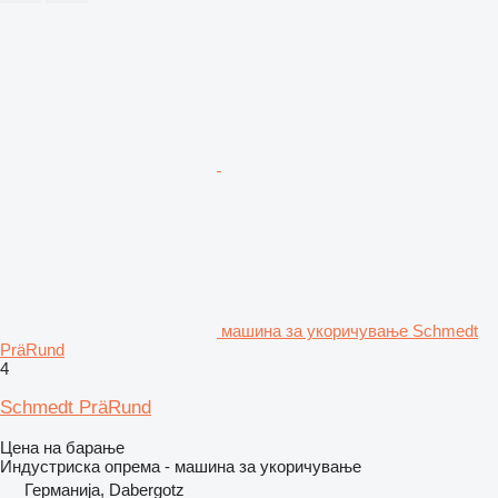
машина за укоричување Schmedt
PräRund
4
Schmedt PräRund
Цена на барање
Индустриска опрема - машина за укоричување
Германија, Dabergotz