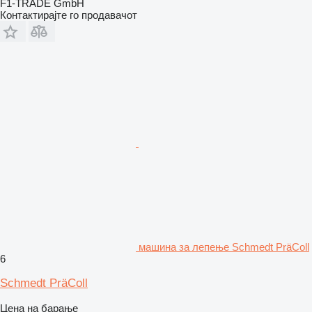
F1-TRADE GmbH
Контактирајте го продавачот
машина за лепење Schmedt PräColl
6
Schmedt PräColl
Цена на барање