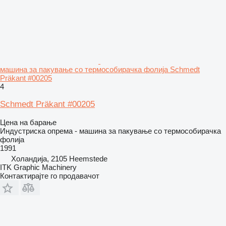
машина за пакување со термособирачка фолија Schmedt
Präkant #00205
4
Schmedt Präkant #00205
Цена на барање
Индустриска опрема - машина за пакување со термособирачка
фолија
1991
Холандија, 2105 Heemstede
ITK Graphic Machinery
Контактирајте го продавачот