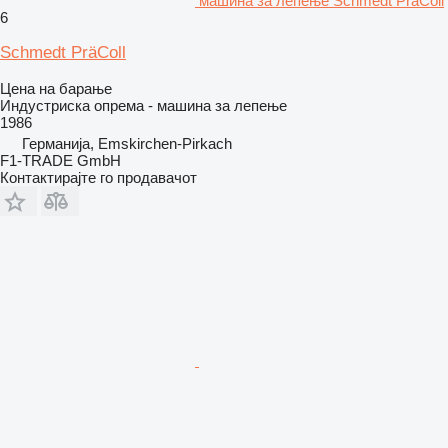
машина за лепење Schmedt PräColl
6
Schmedt PräColl
Цена на барање
Индустриска опрема - машина за лепење
1986
Германија, Emskirchen-Pirkach
F1-TRADE GmbH
Контактирајте го продавачот