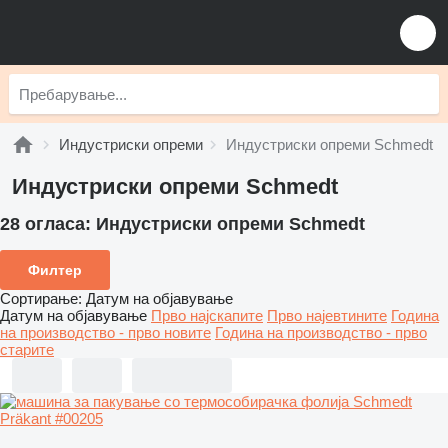
Индустриски опреми
Индустриски опреми Schmedt
Индустриски опреми Schmedt
28 огласа:
Индустриски опреми Schmedt
Филтер
Сортирање
:
Датум на објавување
Датум на објавување
Прво најскапите
Прво најевтините
Година
на производство - прво новите
Година на производство - прво
старите