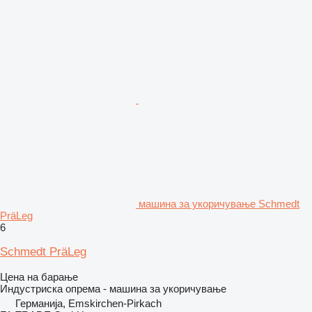
машина за укоричување Schmedt
PräLeg
6
Schmedt PräLeg
Цена на барање
Индустриска опрема - машина за укоричување
Германија, Emskirchen-Pirkach