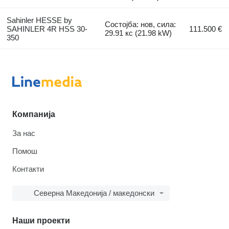
Sahinler HESSE by
Состојба: нов, сила:
SAHINLER 4R HSS 30-
111.500 €
29.91 кс (21.98 kW)
350
Компанија
За нас
Помош
Контакти
Северна Македонија / македонски
Наши проекти