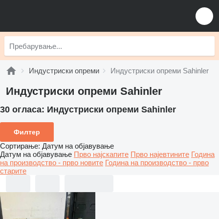
Индустриски опреми
Индустриски опреми Sahinler
Индустриски опреми Sahinler
30 огласа:
Индустриски опреми Sahinler
Филтер
Сортирање
:
Датум на објавување
Датум на објавување
Прво најскапите
Прво најевтините
Година
на производство - прво новите
Година на производство - прво
старите