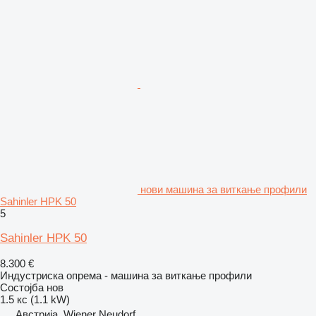
нови машина за виткање профили
Sahinler HPK 50
5
Sahinler HPK 50
8.300 €
Индустриска опрема - машина за виткање профили
Состојба
нов
1.5 кс (1.1 kW)
Австрија, Wiener Neudorf