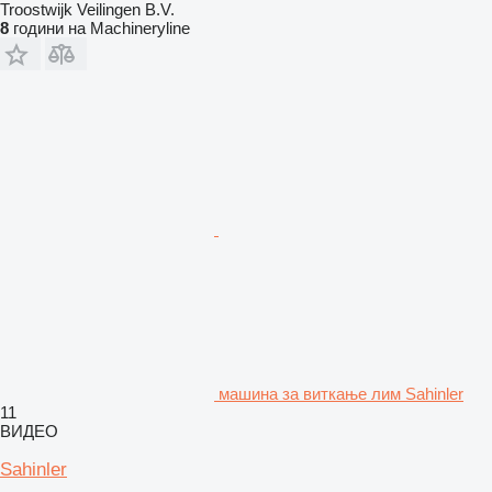
Troostwijk Veilingen B.V.
8
години на Machineryline
машина за виткање лим Sahinler
11
ВИДЕО
Sahinler