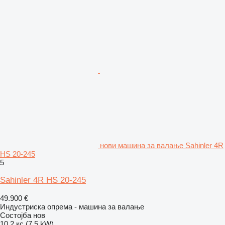
нови машина за валање Sahinler 4R
HS 20-245
5
Sahinler 4R HS 20-245
49.900 €
Индустриска опрема - машина за валање
Состојба
нов
10.2 кс (7.5 kW)