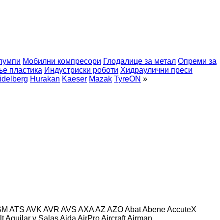
пумпи
Мобилни компресори
Глодалице за метал
Опреми за
ње пластика
Индустриски роботи
Хидраулични преси
idelberg
Hurakan
Kaeser
Mazak
TyreON
»
SM
ATS
AVK
AVR
AVS
AXA
AZ
AZO
Abat
Abene
AccuteX
lt
Aguilar y Salas
Aida
AirPro
Aircraft
Airman