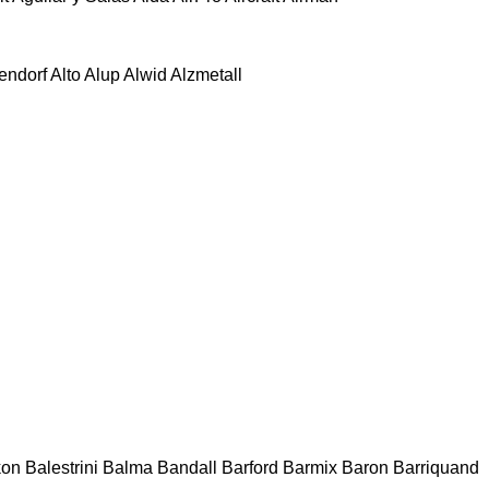
tendorf
Alto
Alup
Alwid
Alzmetall
kon
Balestrini
Balma
Bandall
Barford
Barmix
Baron
Barriquand