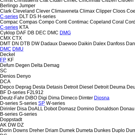
Christ
Christiaens
Ciat
Cidan
Cimec
Cincinnati
Citizen
Citroen
Berlingo
Jumper
Clark
Cleveland
Clever
Climaveneta
Climax
Clipper
Cloos
Coe
C-series
DLT
DS
H-series
Compac
Compas
Compo
Conti
Contimac
Copeland
Coral
Cord
C-series
KTA
Cyklop
DAF
DB
DEC
DMC
DMG
CMX
CTX
DMT
DN
DTB
DW
Dadaux
Daewoo
Daikin
Dalex
Danfoss
Dan
DMC
DMU
Deckel
FP
KF
Defum
Degen
Delta
Demag
SC
Denios
Denyo
DCA
Depco
Deprag
Desta
Detasis
Detroit Diesel
Detroit
Deuma
Deu
BF
D-series
F2L912
Deutz-Fahr
DiBO
Digi
Dima
Dimeco
Dimter
Diosna
D-series
S-series
SP
W-series
Dirinler
Disa
DoALL
Dobot
Domasz
Domino
Donaldson
Donau
B-series
G-series
Doppstadt
AK
DW
DZ
Dorin
Downs
Dreher
Driam
Dumek
Dumeta
Dunkes
Duplo
Dur