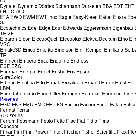
DC
Dynajet
Dynamic
Dörries Scharmann
Dürselen
EBA
EDT
EHT
LHF
ORIGO
ETA
EWD
EWM
EWT Inox
Eagle
Easy-Kleen
Eaton
Ebara
Ebe
SJ
Ecotechnics
Edel
Edge
Edur
Edwards
Eggersmann
Eigenbau
TF
VF
Elbaron
Elcon
ElectroQuell
Electrolux
Elektra Beckum
Elho
Ell
VSC
Emake3D
Emco
Emerito
Emerson
Emil Kemper
Emiliana Serba
TF
Emmegi
Empero
Enco
Endoline
Endress
ESE
EZG
Enerpac
Enerpat
Engel
Enshu
Eos
Epson
SureColor
Erbend
Ercolina
Erlo
Ermak
Ermaksan
Ernault
Ernex
Ernst
Esc
LBM
Euro-Jabelmann
Eurochiller
Eurogen
Euromac
Euromacchine
P-series
FGM
FKS
FMB
FMC
FPT
FS
Faccin
Facom
Fadal
Falch
Falco
Fermat
Ferrari
700-series
Ferrum
Fessmann
Festo
Fette
Fiac
Fiat
Fidia
Fimal
Concept
Fimar
Fini
Finn-Power
Fintek
Fischer
Fisher Scientific
Flex
Fle