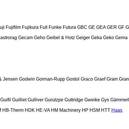
uji
Fujifilm
Fujikura
Full
Funke
Futura
GBC
GE
GEA
GER
GF
G
astrorag
Gecam
Geho
Geibel & Hotz
Geiger
Geka
Geko
Gema
& Jensen
Godwin
Gorman-Rupp
Gostol
Graco
Graef
Gram
Gran
Guifil
Guilliet
Gulliver
Gurutzpe
Guttridge
Gweike
Gys
Gämmerl
M
HB‑Therm
HDK
HE-VA
HM Machinery
HP
HSM
HTT
Haas