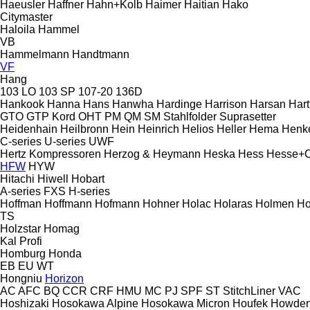
Haeusler
Haffner
Hahn+Kolb
Haimer
Haitian
Hako
Citymaster
Haloila
Hammel
VB
Hammelmann
Handtmann
VF
Hang
103 LO
103 SP
107-20
136D
Hankook
Hanna
Hans
Hanwha
Hardinge
Harrison
Harsan
Hart
GTO
GTP
Kord
OHT
PM
QM
SM
Stahlfolder
Suprasetter
Heidenhain
Heilbronn
Hein
Heinrich
Helios
Heller
Hema
Henk
C-series
U-series
UWF
Hertz Kompressoren
Herzog & Heymann
Heska
Hess
Hesse+
HFW
HYW
Hitachi
Hiwell
Hobart
A-series
FXS
H-series
Hoffman
Hoffmann
Hofmann
Hohner
Holac
Holaras
Holmen
Ho
TS
Holzstar
Homag
Kal
Profi
Homburg
Honda
EB
EU
WT
Hongniu
Horizon
AC
AFC
BQ
CCR
CRF
HMU
MC
PJ
SPF
ST
StitchLiner
VAC
Hoshizaki
Hosokawa Alpine
Hosokawa Micron
Houfek
Howde