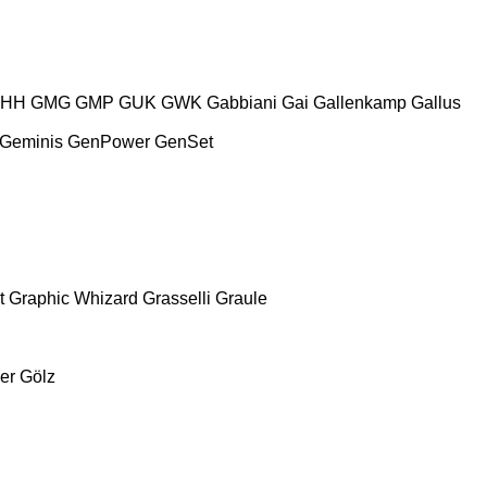
HH
GMG
GMP
GUK
GWK
Gabbiani
Gai
Gallenkamp
Gallus
Geminis
GenPower
GenSet
t
Graphic Whizard
Grasselli
Graule
er
Gölz