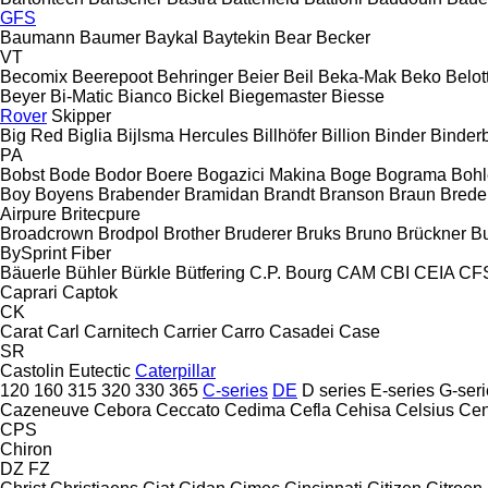
GFS
Baumann
Baumer
Baykal
Baytekin
Bear
Becker
VT
Becomix
Beerepoot
Behringer
Beier
Beil
Beka-Mak
Beko
Belott
Beyer
Bi-Matic
Bianco
Bickel
Biegemaster
Biesse
Rover
Skipper
Big Red
Biglia
Bijlsma Hercules
Billhöfer
Billion
Binder
Binder
PA
Bobst
Bode
Bodor
Boere
Bogazici Makina
Boge
Bograma
Bohl
Boy
Boyens
Brabender
Bramidan
Brandt
Branson
Braun
Brede
Airpure
Britecpure
Broadcrown
Brodpol
Brother
Bruderer
Bruks
Bruno
Brückner
B
BySprint Fiber
Bäuerle
Bühler
Bürkle
Bütfering
C.P. Bourg
CAM
CBI
CEIA
CF
Caprari
Captok
CK
Carat
Carl
Carnitech
Carrier
Carro
Casadei
Case
SR
Castolin Eutectic
Caterpillar
120
160
315
320
330
365
C-series
DE
D series
E-series
G-seri
Cazeneuve
Cebora
Ceccato
Cedima
Cefla
Cehisa
Celsius
Cen
CPS
Chiron
DZ
FZ