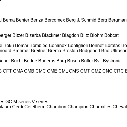
i
Bema
Benier
Benza
Bercomex
Berg & Schmid
Berg
Bergman
berger
Bitzer
Bizerba
Blackmer
Blagdon
Blitz
Blohm
Bobcat
e
Boku
Bomar
Bombled
Bominox
Bonfiglioli
Bonnet
Boratas
Bo
noord
Brehmer
Breitner
Brema
Breston
Bridgeport
Brio Ultraso
ucher
Buchi
Budde
Buderus
Burg
Busch
Butler
BvL
Bystronic
S
CFT
CMA
CMB
CMC
CME
CML
CMS
CMT
CMZ
CNC
CRC 
es
GC
M-series
V-series
tauro
Cerdi
Cetetherm
Chambon
Champion
Charmilles
Cheval