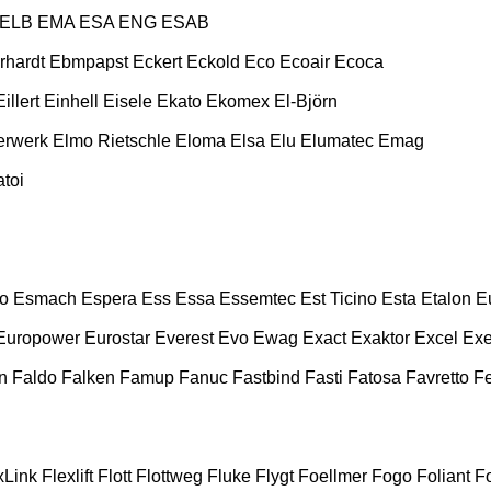
ELB
EMA
ESA ENG
ESAB
rhardt
Ebmpapst
Eckert
Eckold
Eco
Ecoair
Ecoca
Eillert
Einhell
Eisele
Ekato
Ekomex
El-Björn
erwerk
Elmo Rietschle
Eloma
Elsa
Elu
Elumatec
Emag
toi
o
Esmach
Espera
Ess
Essa
Essemtec
Est Ticino
Esta
Etalon
E
Europower
Eurostar
Everest
Evo
Ewag
Exact
Exaktor
Excel
Exe
n
Faldo
Falken
Famup
Fanuc
Fastbind
Fasti
Fatosa
Favretto
F
xLink
Flexlift
Flott
Flottweg
Fluke
Flygt
Foellmer
Fogo
Foliant
Fo