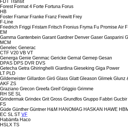
FDT
Transit
Forest
Format 4
Forte
Fortuna
Forus
HB
Foster
Framar
Franke
Franz
Frewitt
Frey
F-Line
Friedrich
Friggi
Fristam
Fritsch
Fronius
Fryma
Fu Promise Air
F
EM
Gamma
Gantenbein
Garant
Gardner Denver
Gaser
Gasparini
G
MCM
Genelec
Generac
CTF
V20
VB
VT
Generga
Genie
Genmac
Gericke
Gernal
Gernep
Gesan
DPAS
DPS
DVR
DVS
Getecha
Getra
Ghiringhelli
Giardina
Gieseking
Giga Power
LT
PLD
Gildemeister
Gillardon
Giró
Glass
Glatt
Gleason
Glimek
Glunz 
AKF
ZS
Graziano
Grecon
Greefa
Greif
Griggio
Grimme
RH
SE
SL
Grindermak
Grindex
Grit
Gross
Grundfos
Gruppo Fabbri
Gucbir
FS
Güde
Günther
Güntner
H&M
HANOMAG
HASKAN
HAWE
HB
EC
SL
ST
VF
Habämfa
Haco
HSLX
TS