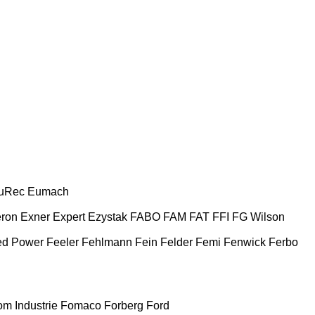
uRec
Eumach
ron
Exner
Expert
Ezystak
FABO
FAM
FAT
FFI
FG Wilson
ed Power
Feeler
Fehlmann
Fein
Felder
Femi
Fenwick
Ferbo
m Industrie
Fomaco
Forberg
Ford