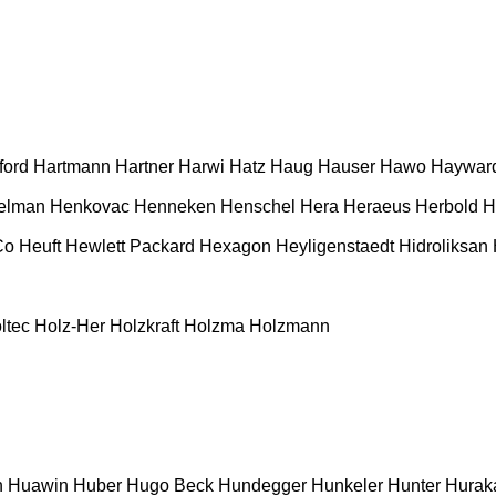
ford
Hartmann
Hartner
Harwi
Hatz
Haug
Hauser
Hawo
Haywar
elman
Henkovac
Henneken
Henschel
Hera
Heraeus
Herbold
H
Co
Heuft
Hewlett Packard
Hexagon
Heyligenstaedt
Hidroliksan
ltec
Holz-Her
Holzkraft
Holzma
Holzmann
n
Huawin
Huber
Hugo Beck
Hundegger
Hunkeler
Hunter
Hurak