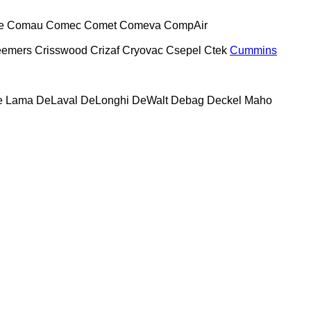
e
Comau
Comec
Comet
Comeva
CompAir
eemers
Crisswood
Crizaf
Cryovac
Csepel
Ctek
Cummins
e Lama
DeLaval
DeLonghi
DeWalt
Debag
Deckel Maho