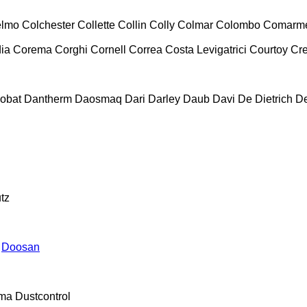
lmo
Colchester
Collette
Collin
Colly
Colmar
Colombo
Comarm
ia
Corema
Corghi
Cornell
Correa
Costa Levigatrici
Courtoy
Cr
obat
Dantherm
Daosmaq
Dari
Darley
Daub
Davi
De Dietrich
D
tz
Doosan
ma
Dustcontrol