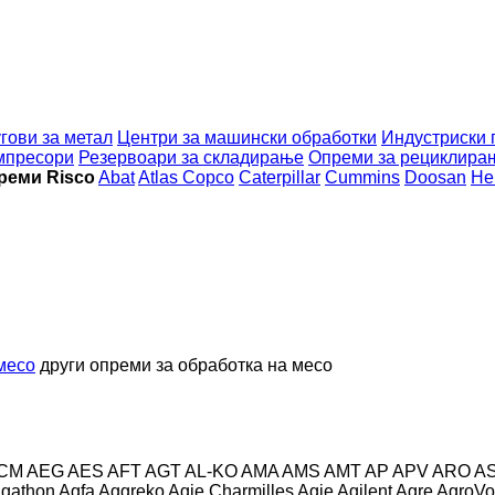
гови за метал
Центри за машински обработки
Индустриски 
мпресори
Резервоари за складирање
Опреми за рециклира
реми Risco
Abat
Atlas Copco
Caterpillar
Cummins
Doosan
He
месо
други опреми за обработка на месо
CM
AEG
AES
AFT
AGT
AL-KO
AMA
AMS
AMT
AP
APV
ARO
A
gathon
Agfa
Aggreko
Agie Charmilles
Agie
Agilent
Agre
AgroVo