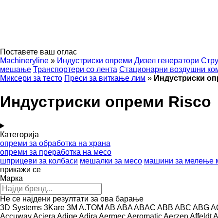
Поставете ваш оглас
Machineryline
»
Индустриски опреми
Дизел генератори
Стру
мешање
Транспортери со лента
Стационарни воздушни ко
Миксери за тесто
Преси за виткање лим
»
Индустриски оп
Индустриски опреми Risco
Категорија
опреми за обработка на храна
опреми за преработка на месо
шприцеви за колбаси
мешалки за месо
машини за мелење 
прикажи се
Марка
Не се најдени резултати за ова барање
3D Systems
3Kare
3M
A.TOM
AB
ABA
ABAC
ABB
ABC
ABG
A
Accuway
Aciera
Adige
Adira
Aermec
Aeromatic
Aerzen
Affeldt
A