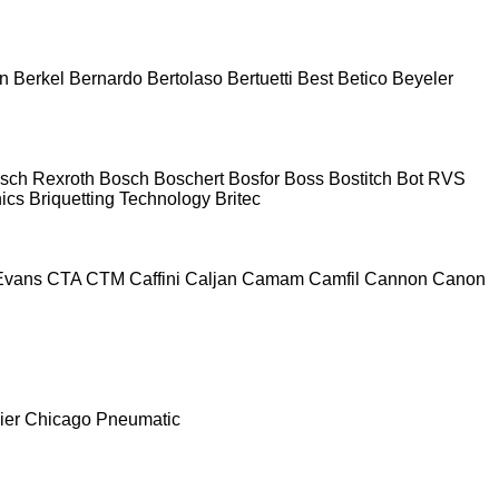
n
Berkel
Bernardo
Bertolaso
Bertuetti
Best
Betico
Beyeler
sch Rexroth
Bosch
Boschert
Bosfor
Boss
Bostitch
Bot RVS
nics
Briquetting Technology
Britec
Evans
CTA
CTM
Caffini
Caljan
Camam
Camfil
Cannon
Canon
ier
Chicago Pneumatic