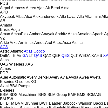
PDS
Airpol
Airpress
Airrex
Ajan
Ak Bend
Aksa
APD
Akyapak
Alba
Alco
Alexanderwerk
Alfa Laval
Alfa
Alfarimini
Alf
AB
Amada
Ensis
Pega
Aman
AmbaFlex
Amber
Anayak
Andritz
Anko
Ansaldo
Apach
A
VZ
Arkto
Arku
Arminius
Arnott
Arol
Artec
Asca
Ashita
AG3
Astec
Atlantic
Atlas Copco
DrillAir
E-Air
GA
LT
QAS
QAX
QEP
QES
QLT
WEDA
XAHS
X
Atlas
QAS
W series
XAS
Atmos
PDP
Auer
Automatic
Avery Berkel
Avery
Avia
Avola
Awea
Aweta
E-series
G-series
KG
Axial
BBA Pumps
B-series
BBM
BDS Maschinen
BHS
BLM Group
BMF
BMS
BOMAG
BM
BW
BT
BTM
BVM Brunner
BWT
Baader
Babcock Wanson
Bacci
Ba
Bartontech
Bartscher
Bastra
Battenfeld
Battioni
Baudouin
Baue