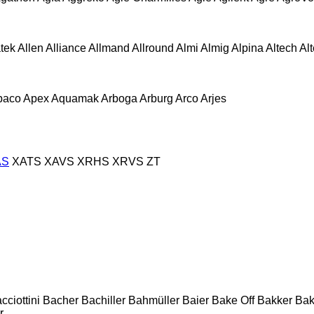
atek
Allen
Alliance
Allmand
Allround
Almi
Almig
Alpina
Altech
Al
paco
Apex
Aquamak
Arboga
Arburg
Arco
Arjes
AS
XATS
XAVS
XRHS
XRVS
ZT
cciottini
Bacher
Bachiller
Bahmüller
Baier
Bake Off
Bakker
Ba
r