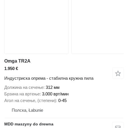
Omga TR2A
1.950 €
Индустриска опрема - стабилна кружна пила
Должина на сечење
312 мм
Брзина на вртење
3.000 врт/мин
Агол на сечење, (степени)
0-45
Полска, Łabunie
MDD maszyny do drewna