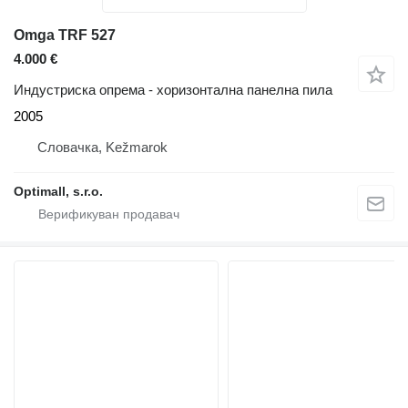
Omga TRF 527
4.000 €
Индустриска опрема - хоризонтална панелна пила
2005
Словачка, Kežmarok
Optimall, s.r.o.