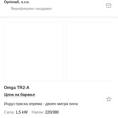
Optimall, s.r.o.
Omga TR2-A
Цена на барање
Индустриска опрема - двоен митра пила
Сила
1,5 kW
Напон
220/380