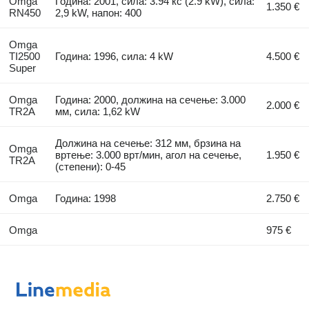
Omga
Година: 2001, сила: 3.94 кс (2.9 kW), сила:
1.350 €
RN450
2,9 kW, напон: 400
Omga
TI2500
Година: 1996, сила: 4 kW
4.500 €
Super
Omga
Година: 2000, должина на сечење: 3.000
2.000 €
TR2A
мм, сила: 1,62 kW
Должина на сечење: 312 мм, брзина на
Omga
вртење: 3.000 врт/мин, агол на сечење,
1.950 €
TR2A
(степени): 0-45
Omga
Година: 1998
2.750 €
Omga
975 €