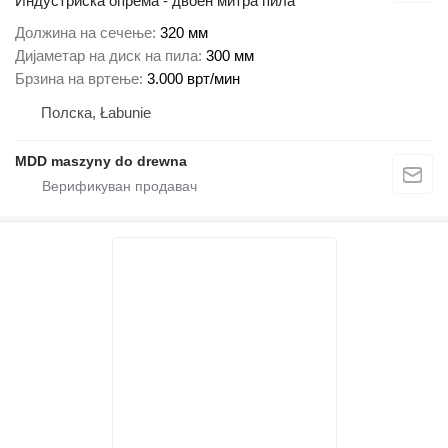
Индустриска опрема - двоен митра пила
Должина на сечење
320 мм
Дијаметар на диск на пила
300 мм
Брзина на вртење
3.000 врт/мин
Полска, Łabunie
MDD maszyny do drewna