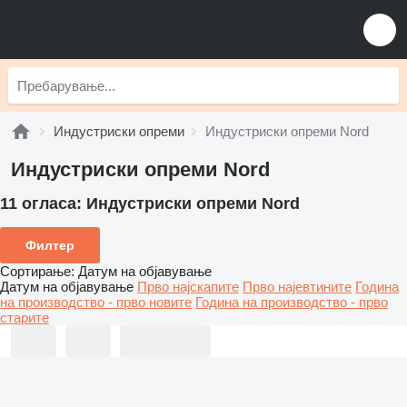
Индустриски опреми
Индустриски опреми Nord
Индустриски опреми Nord
11 огласа:
Индустриски опреми Nord
Филтер
Сортирање
:
Датум на објавување
Датум на објавување
Прво најскапите
Прво најевтините
Година
на производство - прво новите
Година на производство - прво
старите