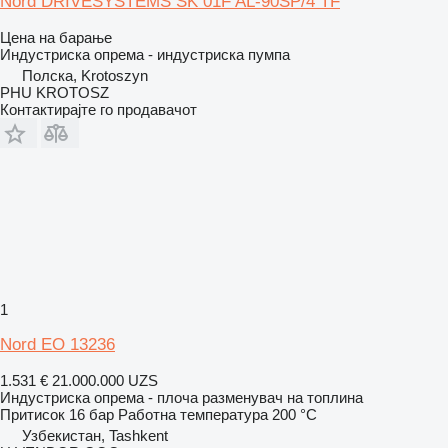
Nord DRIVESYSTEMS SK 01F AL-90SP/4 TF
Цена на барање
Индустриска опрема - индустриска пумпа
Полска, Krotoszyn
PHU KROTOSZ
Контактирајте го продавачот
1
Nord EO 13236
1.531 €
21.000.000 UZS
Индустриска опрема - плоча разменувач на топлина
Притисок
16 бар
Работна температура
200 °C
Узбекистан, Tashkent