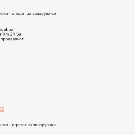
ема - апарат за заварување
huahua
e Km 24 Sa
о продавачот
00
ема - агрегат за заварување