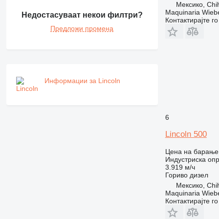
Мексико, Chi
Maquinaria Wieb
Недостасуваат некои филтри?
Контактирајте г
Предложи промена
Информации за Lincoln
6
Lincoln 500
Цена на барање
Индустриска опр
3.919 м/ч
Гориво
дизел
Мексико, Chi
Maquinaria Wieb
Контактирајте г