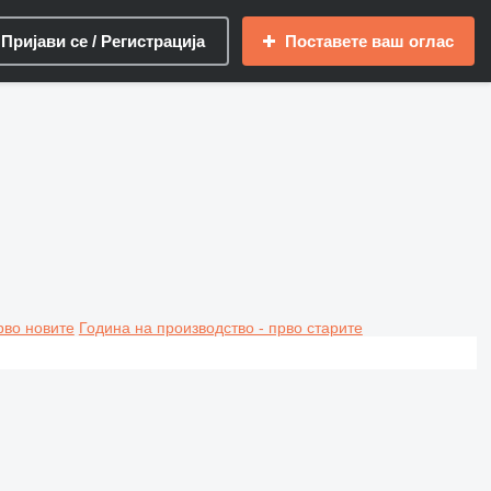
Пријави се / Регистрација
Поставете ваш оглас
рво новите
Година на производство - прво старите