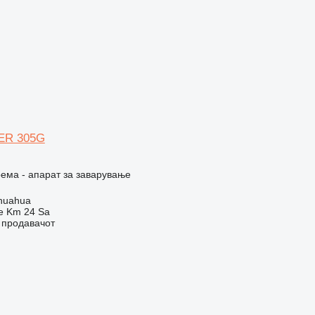
ER 305G
ема - апарат за заварување
huahua
e Km 24 Sa
о продавачот