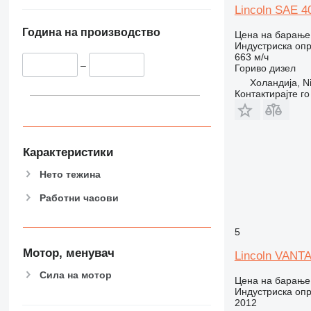
Lincoln SAE 4
Година на производство
Цена на барање
Индустриска опр
663 м/ч
–
Гориво
дизел
Холандија, Ni
Контактирајте г
Карактеристики
Нето тежина
Работни часови
5
Мотор, менувач
Lincoln VANT
Сила на мотор
Цена на барање
Индустриска опр
2012