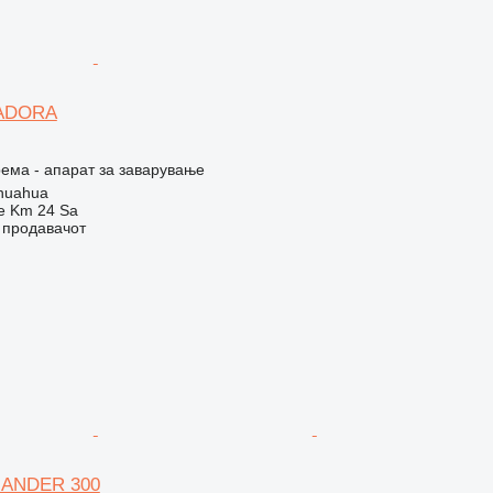
DADORA
ема - апарат за заварување
huahua
e Km 24 Sa
о продавачот
MANDER 300