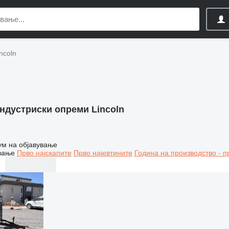
ncoln
ндустриски опреми Lincoln
ум на објавување
вање
Прво најскапите
Прво најевтините
Година на производство - п