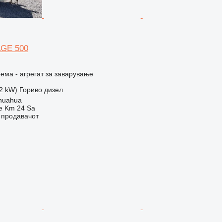
AGE 500
ема - агрегат за заварување
22 kW)
Гориво
дизел
huahua
e Km 24 Sa
о продавачот