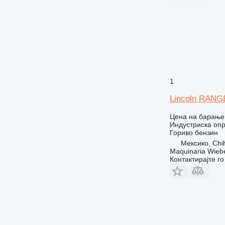
1
Lincoln RANG
Цена на барање
Индустриска опр
Гориво
бензин
Мексико, Chi
Maquinaria Wieb
Контактирајте г