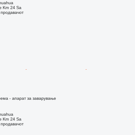
huahua
e Km 24 Sa
о продавачот
ема - апарат за заварување
huahua
e Km 24 Sa
о продавачот