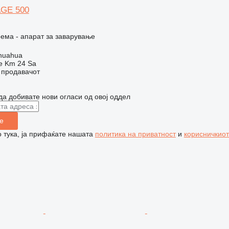
AGE 500
ема - апарат за заварување
huahua
e Km 24 Sa
о продавачот
да добивате нови огласи од овој оддел
е
 тука, ја прифаќате нашата
политика на приватност
и
корисничкиот