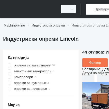
Machineryline
Индустриски опреми
Индустриски опреми Li
Индустриски опреми Lincoln
44 огласа:
И
Категорија
Филтер
опрема за заварување
Сортирање
:
Дат
електрични генератори
апарати за заварување
Датум на објаву
компресори
агрегати за заварување
дизел генератори
опреми за пумпање
аспиратори за чад од заварување
стационарни воздушни
компресори
опреми за печатење
моторни пумпи
останати опреми за заварување
други опреми за пумпање
други печатарски машини
Марка