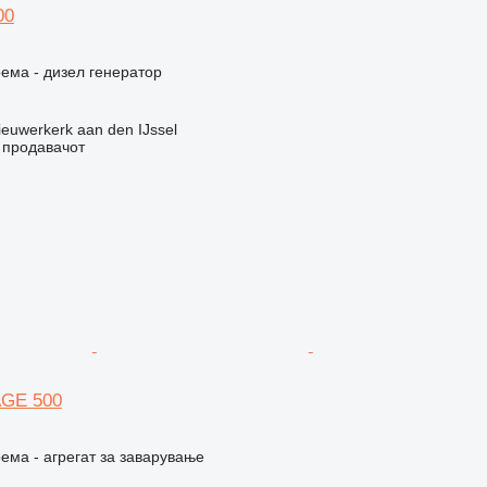
00
ема - дизел генератор
euwerkerk aan den IJssel
о продавачот
AGE 500
ема - агрегат за заварување