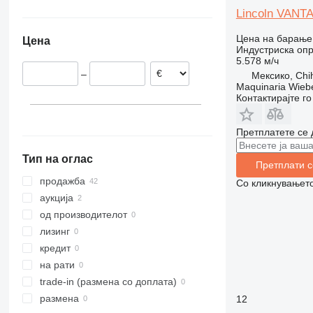
Холандија
ZT
Lincoln VANT
Белгија
Цена на барање
Цена
Германија
Индустриска опр
5.578 м/ч
Полска
–
Мексико, Chi
Норвешка
Maquinaria Wieb
Контактирајте г
Претплатете се 
Тип на оглас
Претплати с
продажба
Со кликнувањето
аукција
од производителот
лизинг
кредит
на рати
trade-in (размена со доплата)
размена
12