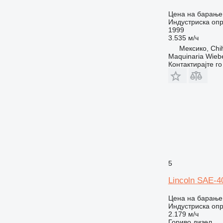
Цена на барање
Индустриска опр
1999
3.535 м/ч
Мексико, Chi
Maquinaria Wieb
Контактирајте г
5
Lincoln SAE-4
Цена на барање
Индустриска опр
2.179 м/ч
Гориво
дизел