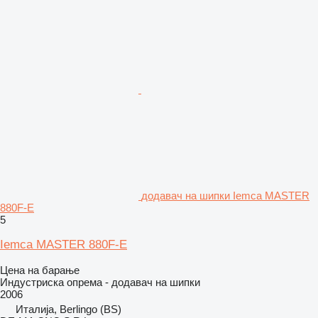
додавач на шипки Iemca MASTER
880F-E
5
Iemca MASTER 880F-E
Цена на барање
Индустриска опрема - додавач на шипки
2006
Италија, Berlingo (BS)