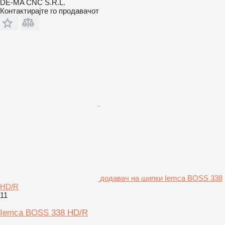
DE-MA CNC S.R.L.
Контактирајте го продавачот
додавач на шипки Iemca BOSS 338
HD/R
11
Iemca BOSS 338 HD/R