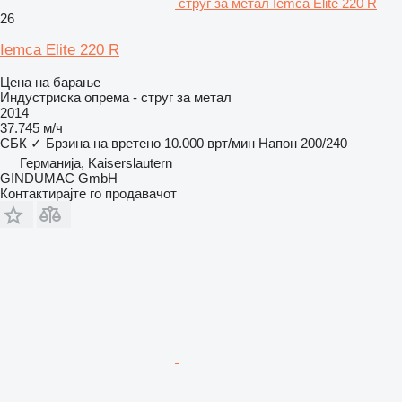
струг за метал Iemca Elite 220 R
26
Iemca Elite 220 R
Цена на барање
Индустриска опрема - струг за метал
2014
37.745 м/ч
СБК
✓
Брзина на вретено
10.000 врт/мин
Напон
200/240
Германија, Kaiserslautern
GINDUMAC GmbH
Контактирајте го продавачот