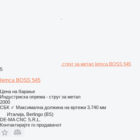
струг за метал Iemca BOSS 545
5
Iemca BOSS 545
Цена на барање
Индустриска опрема - струг за метал
2000
СБК
✓
Максимална должина на вртежи
3.740 мм
Италија, Berlingo (BS)
DE-MA CNC S.R.L.
Контактирајте го продавачот