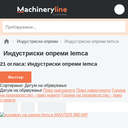
Индустриски опреми
Индустриски опреми Iemca
Индустриски опреми Iemca
21 огласа:
Индустриски опреми Iemca
Филтер
Сортирање
:
Датум на објавување
Датум на објавување
Прво најскапите
Прво најевтините
Година
на производство - прво новите
Година на производство - прво
старите