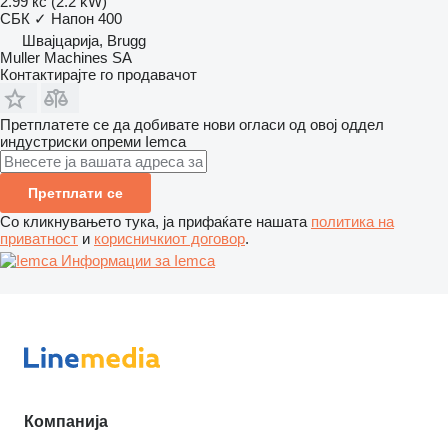
2.99 кс (2.2 kW)
СБК
✓
Напон
400
Швајцарија, Brugg
Muller Machines SA
Контактирајте го продавачот
Претплатете се да добивате нови огласи од овој оддел
индустриски опреми
Iemca
Претплати се
Со кликнувањето тука, ја прифаќате нашата
политика на
приватност
и
корисничкиот договор
.
Информации за Iemca
Компанија