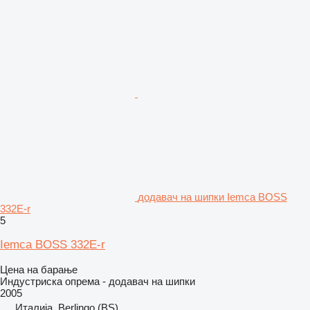
додавач на шипки Iemca BOSS
332E-r
5
Iemca BOSS 332E-r
Цена на барање
Индустриска опрема - додавач на шипки
2005
Италија, Berlingo (BS)