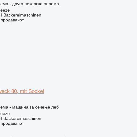
ема - друга пекарска опрема
Weeze
 Bäckereimaschinen
о продавачот
zweck 80, mit Sockel
рема - машина за сечење леб
Weeze
 Bäckereimaschinen
о продавачот