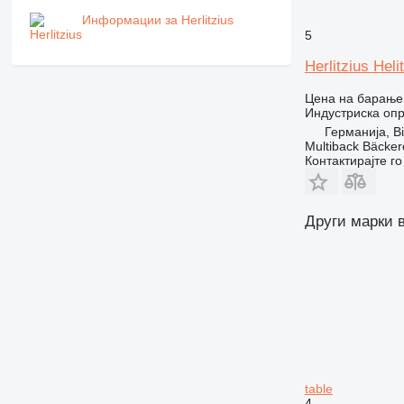
Информации за Herlitzius
5
Herlitzius Hel
Цена на барање
Индустриска оп
Германија, Bi
Multiback Bäcker
Контактирајте г
Други марки 
table
4