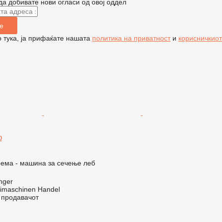
да добивате нови огласи од овој оддел
е
 тука, ја прифаќате нашата
политика на приватност
и
корисничкиот
p
рема - машина за сечење леб
nger
imaschinen Handel
о продавачот