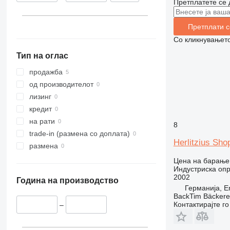
Претплатете се 
Претплати с
Со кликнувањето
Тип на оглас
продажба
од производителот
лизинг
кредит
на рати
8
trade-in (размена со доплата)
Herlitzius Sho
размена
Цена на барање
Индустриска оп
2002
Година на производство
Германија, E
BackTim Bäckere
Контактирајте г
–