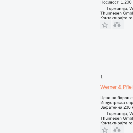
Носивост
1.200 
Германија, 
Thünnesen GmbH
Контактирајте г
1
Werner & Pfle
Цена на барање
Индустриска опр
Зафатнина
230 
Германија, 
Thünnesen GmbH
Контактирајте г