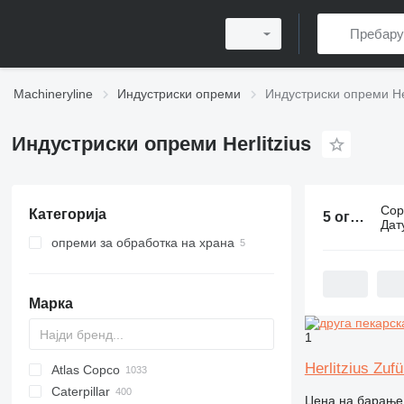
Machineryline
Индустриски опреми
Индустриски опреми Her
Индустриски опреми Herlitzius
Сор
Категорија
5 огласа:
И
Дат
опреми за обработка на храна
пекарски опреми
машини за сечење леб
Марка
други пекарска опреми
1
Herlitzius Zuf
Atlas Copco
PDS
APD
AB
Ensis
VZ
AG3
Caterpillar
Pega
DrillAir
QAS
PDP
E-series
B-series
BM
GFS
VT
Rover
533
Airpure
BySprint Fiber
CK
SR
Цена на барање