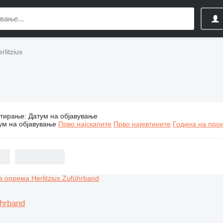
litzius
тирање
:
Датум на објавување
ндустриски опреми Herlitzius
ум на објавување
Прво најскапите
Прво најевтините
Година на прои
ührband