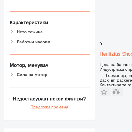
Карактеристики
Нето тежина
Работни часови
9
Herlitzius Sho
Цена на барање
Мотор, менувач
Индустриска оп
Сила на мотор
Германија, E
BackTim Bäckere
Контактирајте г
Недостасуваат некои филтри?
Предложи промена