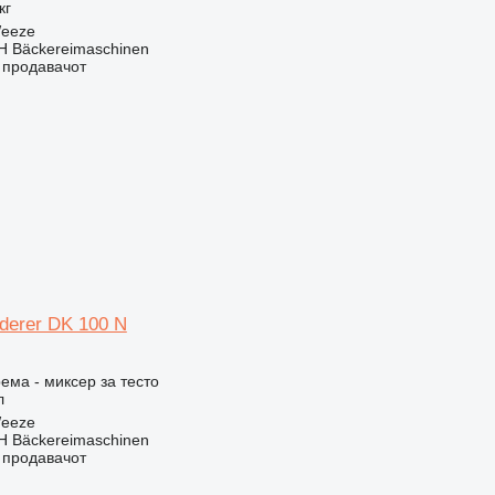
кг
Weeze
 Bäckereimaschinen
о продавачот
iderer DK 100 N
ема - миксер за тесто
л
Weeze
 Bäckereimaschinen
о продавачот