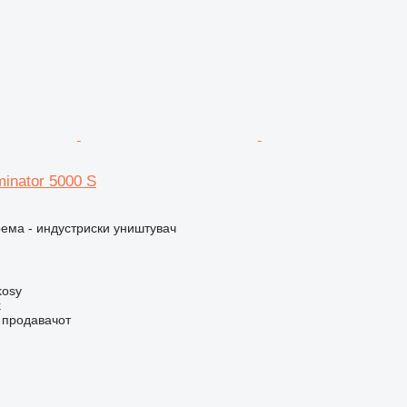
inator 5000 S
ема - индустриски уништувач
kosy
k
о продавачот