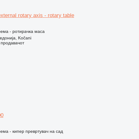
ternal rotary axis - rotary table
ема - ротирачка маса
донија, Kočani
о продавачот
00
ема - кипер превртувач на сад