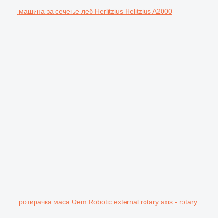
машина за сечење леб Herlitzius Helitzius A2000
ротирачка маса Oem Robotic external rotary axis - rotary