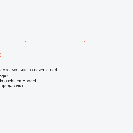
p
рема - машина за сечење леб
nger
imaschinen Handel
о продавачот