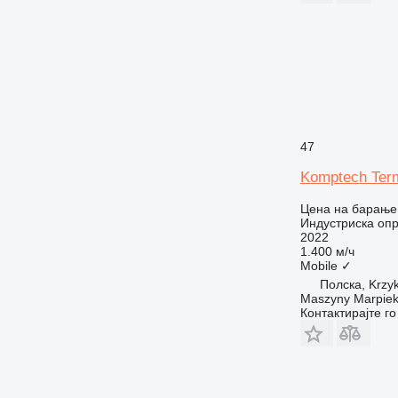
47
Komptech Term
Цена на барање
Индустриска опр
2022
1.400 м/ч
Mobile
✓
Полска, Krzy
Maszyny Marpie
Контактирајте г