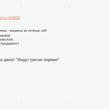
itzius A2000
рема - машина за сечење леб
elefeld
eitechnik
о продавачот
во делот "Индустриски опреми"