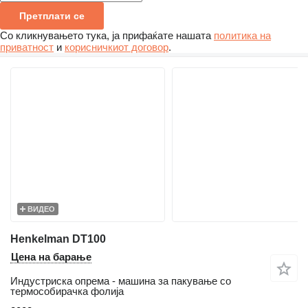
Претплати се
Со кликнувањето тука, ја прифаќате нашата
политика на
приватност
и
корисничкиот договор
.
ВИДЕО
Henkelman DT100
Цена на барање
Индустриска опрема - машина за пакување со
термособирачка фолија