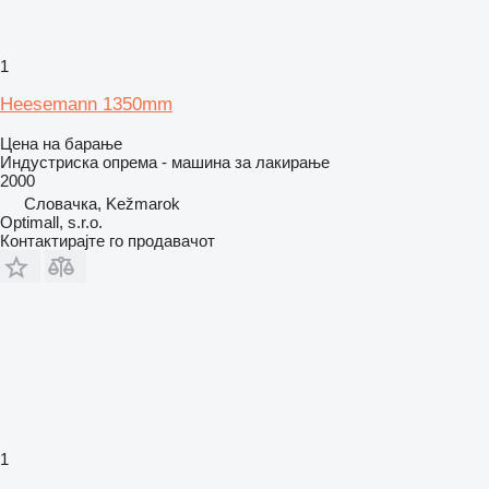
1
Heesemann 1350mm
Цена на барање
Индустриска опрема - машина за лакирање
2000
Словачка, Kežmarok
Optimall, s.r.o.
Контактирајте го продавачот
1