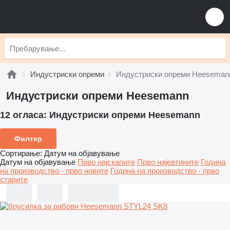
Индустриски опреми
Индустриски опреми Heeseman
Индустриски опреми Heesemann
12 огласа:
Индустриски опреми Heesemann
Филтер
Сортирање
:
Датум на објавување
Датум на објавување
Прво најскапите
Прво најевтините
Година
на производство - прво новите
Година на производство - прво
старите