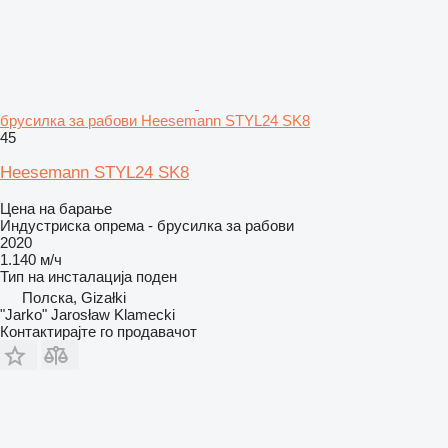
брусилка за рабови Heesemann STYL24 SK8
45
Heesemann STYL24 SK8
Цена на барање
Индустриска опрема - брусилка за рабови
2020
1.140 м/ч
Тип на инсталација
поден
Полска, Gizałki
"Jarko" Jarosław Klamecki
Контактирајте го продавачот