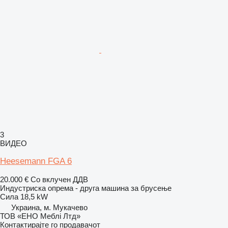
3
ВИДЕО
Heesemann FGA 6
20.000 €
Со вклучен ДДВ
Индустриска опрема - друга машина за брусење
Сила
18,5 kW
Украина, м. Мукачево
ТОВ «ЕНО Меблі Лтд»
Контактирајте го продавачот