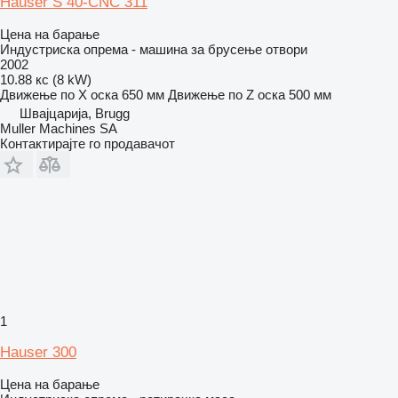
Hauser S 40-CNC 311
Цена на барање
Индустриска опрема - машина за брусење отвори
2002
10.88 кс (8 kW)
Движење по Х оска
650 мм
Движење по Z оска
500 мм
Швајцарија, Brugg
Muller Machines SA
Контактирајте го продавачот
1
Hauser 300
Цена на барање