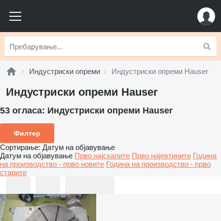
Индустриски опреми
Индустриски опреми Hauser
Индустриски опреми Hauser
53 огласа:
Индустриски опреми Hauser
Филтер
Сортирање
:
Датум на објавување
Датум на објавување
Прво најскапите
Прво најевтините
Година
на производство - прво новите
Година на производство - прво
старите