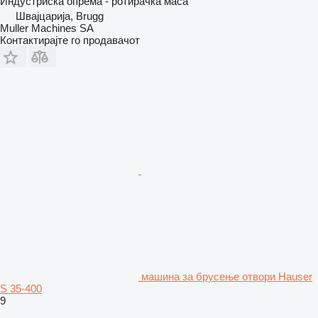
Индустриска опрема - ротирачка маса
Швајцарија, Brugg
Muller Machines SA
Контактирајте го продавачот
машина за брусење отвори Hauser
S 35-400
9