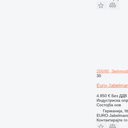
250/85, Stehmod
30
Euro-Jabelman
4.850 €
Без ДДВ
Индустриска опр
Состојба
нов
Германија, It
EURO-Jabelmann
Контактирајте г