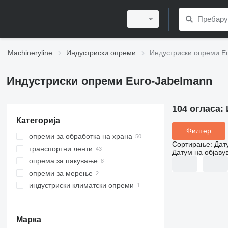
Machineryline
Индустриски опреми
Индустриски опреми E
Индустриски опреми Euro-Jabelmann
104 огласа:
Категорија
Филтер
опреми за обработка на храна
Сортирање
:
Дат
транспортни ленти
опреми за преработка на
Датум на објаву
земјоделски производи
опрема за пакување
земјоделски транспортна ленти
машини за миење зеленчук
опреми за мерење
машини за полнење со мерење
транспортери со лента
машини за сортирање
индустриски климатски опреми
полначи на контејнери
бункер ваги
полначи на контејнери
други опреми за мерење
вентилациски опреми
земјоделски транспортна
ленти
Марка
кипери за контејнери