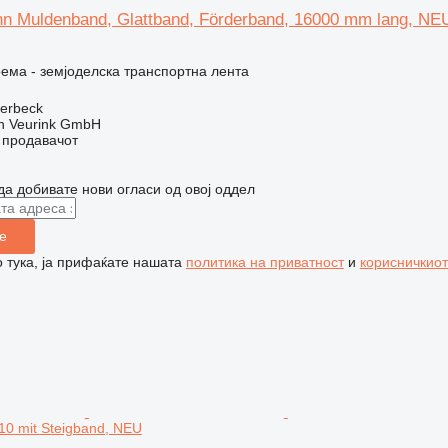
n Muldenband, Glattband, Förderband, 16000 mm lang, NE
ема - земјоделска транспортна лента
terbeck
 Veurink GmbH
о продавачот
да добивате нови огласи од овој оддел
е
 тука, ја прифаќате нашата
политика на приватност
и
корисничкиот
10 mit Steigband, NEU