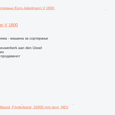
nn V 1800
рема - машина за сортирање
euwerkerk aan den IJssel
nes
о продавачот
ttband, Förderband, 16000 mm lang, NEU