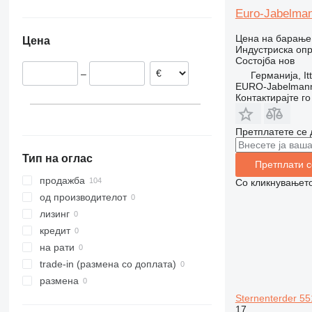
Германија
ZT
VAC
Euro-Jabelman
Холандија
Цена на барање
Цена
Индустриска опр
Состојба
нов
–
Германија, It
EURO-Jabelmann
Контактирајте г
Претплатете се 
Тип на оглас
Претплати с
продажба
Со кликнувањето
од производителот
лизинг
кредит
на рати
trade-in (размена со доплата)
размена
Sternenterder 55
17