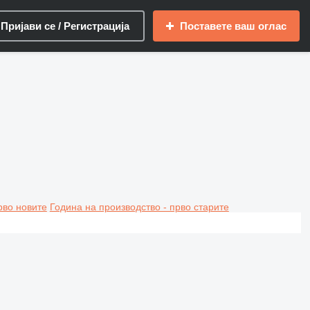
Пријави се / Регистрација
Поставете ваш оглас
рво новите
Година на производство - прво старите