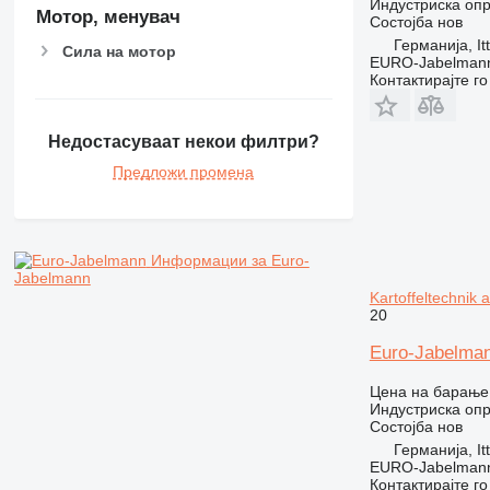
Индустриска опр
Мотор, менувач
Состојба
нов
Германија, It
Сила на мотор
EURO-Jabelmann
Контактирајте г
Недостасуваат некои филтри?
Предложи промена
Информации за Euro-
Jabelmann
Kartoffeltechnik 
20
Euro-Jabelmann
Цена на барање
Индустриска опр
Состојба
нов
Германија, It
EURO-Jabelmann
Контактирајте г