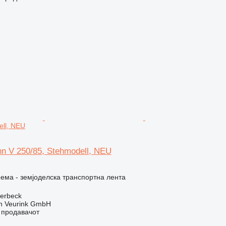
ell, NEU
n V 250/85, Stehmodell, NEU
ема - земјоделска транспортна лента
terbeck
 Veurink GmbH
о продавачот