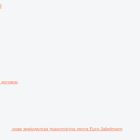
U
 договор
.
нови земјоделска транспортна лента Euro-Jabelmann