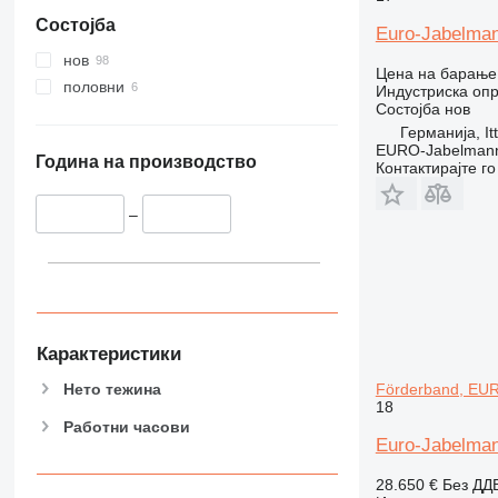
Состојба
Euro-Jabelman
нов
Цена на барање
половни
Индустриска опр
Состојба
нов
Германија, It
EURO-Jabelmann
Година на производство
Контактирајте г
–
Карактеристики
Нето тежина
Förderband, EU
18
Работни часови
Euro-Jabelma
28.650 €
Без ДД