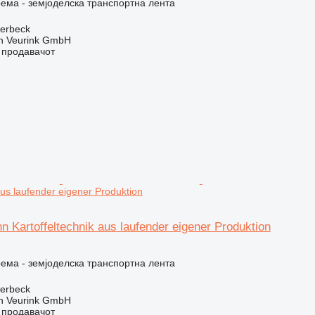
ема - земјоделска транспортна лента
terbeck
 Veurink GmbH
о продавачот
aus laufender eigener Produktion
 Kartoffeltechnik aus laufender eigener Produktion
ема - земјоделска транспортна лента
terbeck
 Veurink GmbH
о продавачот