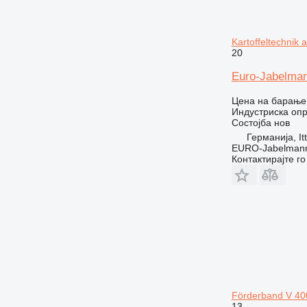
Kartoffeltechnik 
20
Euro-Jabelmann
Цена на барање
Индустриска опр
Состојба
нов
Германија, It
EURO-Jabelmann
Контактирајте г
Förderband V 40
13