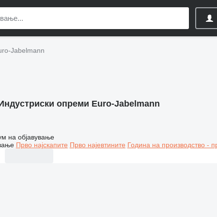
uro-Jabelmann
Индустриски опреми Euro-Jabelmann
ум на објавување
вање
Прво најскапите
Прво најевтините
Година на производство - п