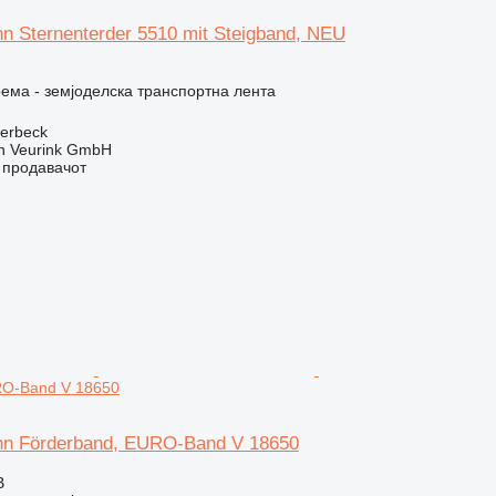
n Sternenterder 5510 mit Steigband, NEU
ема - земјоделска транспортна лента
terbeck
 Veurink GmbH
о продавачот
RO-Band V 18650
nn Förderband, EURO-Band V 18650
В