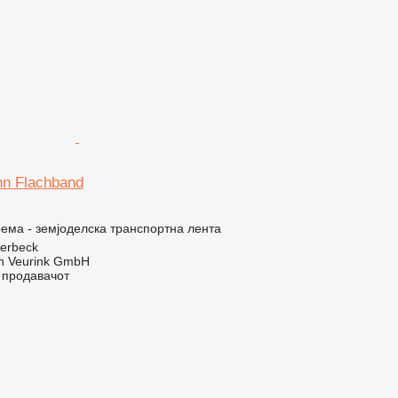
nn Flachband
ема - земјоделска транспортна лента
terbeck
 Veurink GmbH
о продавачот