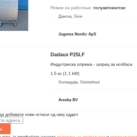
Режим на работење
полуавтоматски
Данска, Give
Jugema Nordic ApS
Dadaux P25LF
Индустриска опрема - шприц за колбаси
1.5 кс (1.1 kW)
Холандија, Oosterhout
Areska BV
да добивате нови огласи од овој оддел
е
 тука, ја прифаќате нашата
политика на приватност
и
корисничкиот