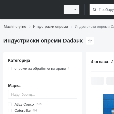
Machineryline
Индустриски опреми
Индустриски опреми D
Индустриски опреми Dadaux
Категорија
4 огласа:
И
опреми за обработка на храна
опреми за преработка на месо
шприцеви за колбаси
Марка
машини за мелење месо
кутери за месо
Atlas Copco
PDS
APD
AB
Ensis
VZ
AG3
Caterpillar
Pega
DrillAir
QAS
PDP
E-series
B-series
BM
GFS
VT
Rover
PA
Airpure
BySprint Fiber
CK
SR