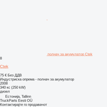
полнач за акумулатор Ctek
8
Ctek
75 €
Без ДДВ
Индустриска опрема - полнач за акумулатор
2008
340 кс (250 kW)
дизел
Естонија, Tallinn
TruckParts Eesti OÜ
Контактирајте го продавачот