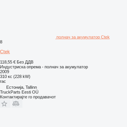
полнач за акумулатор Ctek
8
Ctek
118,55 €
Без ДДВ
Индустриска опрема - полнач за акумулатор
2009
310 кс (228 kW)
гас
Естонија, Tallinn
TruckParts Eesti OÜ
Контактирајте го продавачот