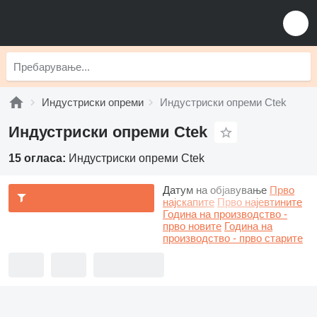
Индустриски опреми
Индустриски опреми Ctek
Индустриски опреми Ctek
15 огласа:
Индустриски опреми Ctek
Датум на објавување
Прво
најскапите
Прво најевтините
Година на производство -
прво новите
Година на
производство - прво старите