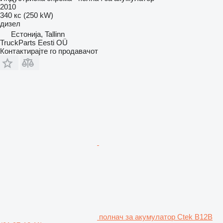
2010
340 кс (250 kW)
дизел
Естонија, Tallinn
TruckParts Eesti OÜ
Контактирајте го продавачот
полнач за акумулатор Ctek B12B