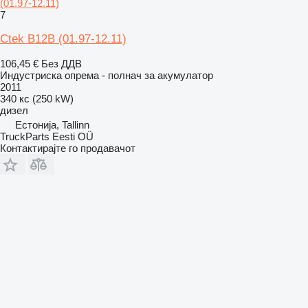
(01.97-12.11)
7
Ctek B12B (01.97-12.11)
106,45 €
Без ДДВ
Индустриска опрема - полнач за акумулатор
2011
340 кс (250 kW)
дизел
Естонија, Tallinn
TruckParts Eesti OÜ
Контактирајте го продавачот