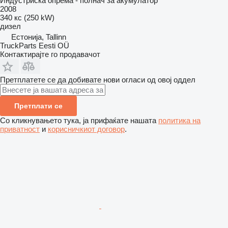
Индустриска опрема - полнач за акумулатор
2008
340 кс (250 kW)
дизел
Естонија, Tallinn
TruckParts Eesti OÜ
Контактирајте го продавачот
Претплатете се да добивате нови огласи од овој оддел
Претплати се
Со кликнувањето тука, ја прифаќате нашата
политика на
приватност
и
корисничкиот договор
.