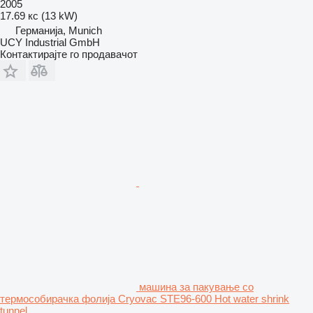
2005
17.69 кс (13 kW)
Германија, Munich
UCY Industrial GmbH
Контактирајте го продавачот
машина за пакување со
термособирачка фолија Cryovac STE96-600 Hot water shrink
tunnel