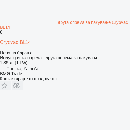
друга опрема за пакување Cryovac
BL14
8
Cryovac BL14
Цена на барање
Индустриска опрема - друга опрема за пакување
1.36 кс (1 kW)
Полска, Zamość
BMG Trade
Контактирајте го продавачот