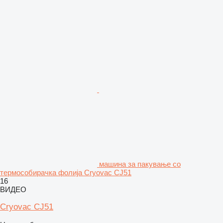
машина за пакување со
термособирачка фолија Cryovac CJ51
16
ВИДЕО
Cryovac CJ51