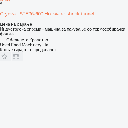
9
Cryovac STE96-600 Hot water shrink tunnel
Цена на барање
Индустриска опрема - машина за пакување со термособирачка
фолија
Обединето Кралство
Used Food Machinery Ltd
Контактирајте го продавачот