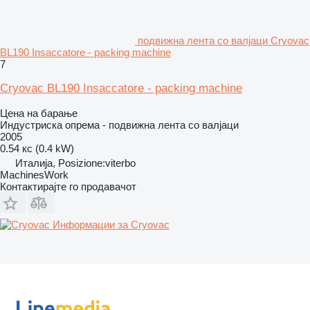
подвижна лента со валјаци Cryovac
BL190 Insaccatore - packing machine
7
Cryovac BL190 Insaccatore - packing machine
Цена на барање
Индустриска опрема - подвижна лента со валјаци
2005
0.54 кс (0.4 kW)
Италија, Posizione:viterbo
MachinesWork
Контактирајте го продавачот
Информации за Cryovac