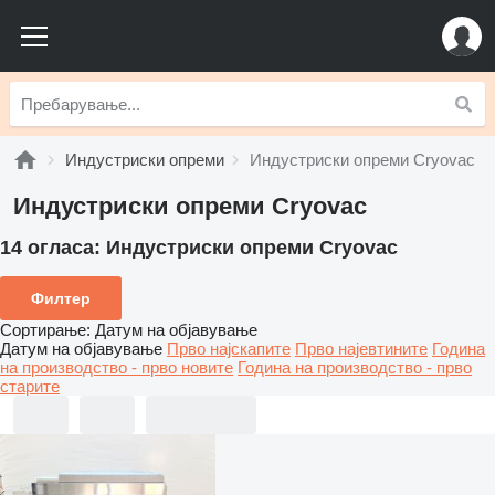
Индустриски опреми
Индустриски опреми Cryovac
Индустриски опреми Cryovac
14 огласа:
Индустриски опреми Cryovac
Филтер
Сортирање
:
Датум на објавување
Датум на објавување
Прво најскапите
Прво најевтините
Година
на производство - прво новите
Година на производство - прво
старите