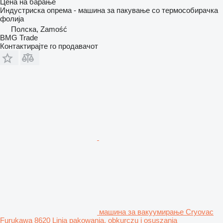
Цена на барање
Индустриска опрема - машина за пакување со термособирачка
фолија
Полска, Zamość
BMG Trade
Контактирајте го продавачот
машина за вакуумирање Cryovac
Furukawa 8620 Linia pakowania, obkurczu i osuszania