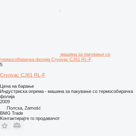
машина за пакување со
термособирачка фолија Cryovac CJ61 RL-F
5
Cryovac CJ61 RL-F
Цена на барање
Индустриска опрема - машина за пакување со термособирачка
фолија
2009
Полска, Zamość
BMG Trade
Контактирајте го продавачот