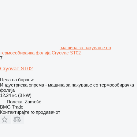
машина за пакување со
термособирачка фолија Cryovac ST02
7
Cryovac ST02
Цена на барање
Индустриска опрема - машина за пакување со термособирачка
фолија
12.24 кс (9 kW)
Полска, Zamość
BMG Trade
Контактирајте го продавачот