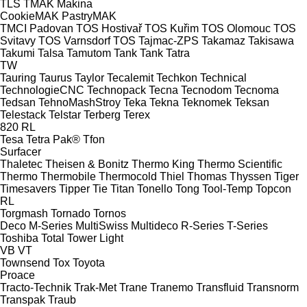
TLS
TMAK Makina
CookieMAK
PastryMAK
TMCI Padovan
TOS Hostivař
TOS Kuřim
TOS Olomouc
TOS
Svitavy
TOS Varnsdorf
TOS
Tajmac-ZPS
Takamaz
Takisawa
Takumi
Talsa
Tamutom
Tank
Tank
Tatra
TW
Tauring
Taurus
Taylor
Tecalemit
Techkon
Technical
TechnologieCNC
Technopack
Tecna
Tecnodom
Tecnoma
Tedsan
TehnoMashStroy
Teka
Tekna
Teknomek
Teksan
Telestack
Telstar
Terberg
Terex
820
RL
Tesa
Tetra Pak®
Tfon
Surfacer
Thaletec
Theisen & Bonitz
Thermo King
Thermo Scientific
Thermo
Thermobile
Thermocold
Thiel
Thomas
Thyssen
Tiger
Timesavers
Tipper Tie
Titan
Tonello
Tong
Tool-Temp
Topcon
RL
Torgmash
Tornado
Tornos
Deco
M-Series
MultiSwiss
Multideco
R-Series
T-Series
Toshiba
Total
Tower Light
VB
VT
Townsend
Tox
Toyota
Proace
Tracto-Technik
Trak-Met
Trane
Tranemo
Transfluid
Transnorm
Transpak
Traub