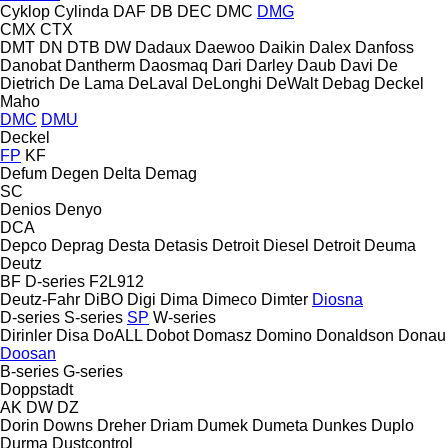
Cyklop
Cylinda
DAF
DB
DEC
DMC
DMG
CMX
CTX
DMT
DN
DTB
DW
Dadaux
Daewoo
Daikin
Dalex
Danfoss
Danobat
Dantherm
Daosmaq
Dari
Darley
Daub
Davi
De
Dietrich
De Lama
DeLaval
DeLonghi
DeWalt
Debag
Deckel
Maho
DMC
DMU
Deckel
FP
KF
Defum
Degen
Delta
Demag
SC
Denios
Denyo
DCA
Depco
Deprag
Desta
Detasis
Detroit Diesel
Detroit
Deuma
Deutz
BF
D-series
F2L912
Deutz-Fahr
DiBO
Digi
Dima
Dimeco
Dimter
Diosna
D-series
S-series
SP
W-series
Dirinler
Disa
DoALL
Dobot
Domasz
Domino
Donaldson
Donau
Doosan
B-series
G-series
Doppstadt
AK
DW
DZ
Dorin
Downs
Dreher
Driam
Dumek
Dumeta
Dunkes
Duplo
Durma
Dustcontrol