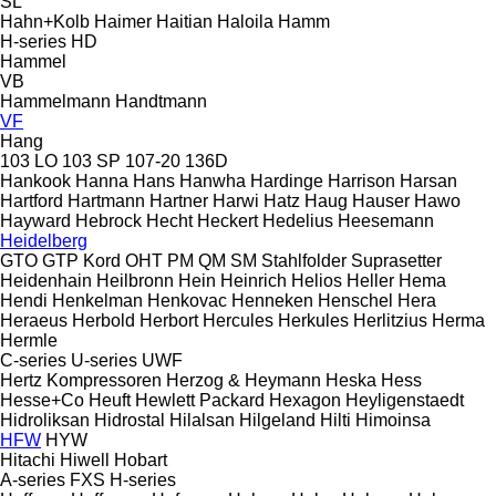
SL
Hahn+Kolb
Haimer
Haitian
Haloila
Hamm
H-series
HD
Hammel
VB
Hammelmann
Handtmann
VF
Hang
103 LO
103 SP
107-20
136D
Hankook
Hanna
Hans
Hanwha
Hardinge
Harrison
Harsan
Hartford
Hartmann
Hartner
Harwi
Hatz
Haug
Hauser
Hawo
Hayward
Hebrock
Hecht
Heckert
Hedelius
Heesemann
Heidelberg
GTO
GTP
Kord
OHT
PM
QM
SM
Stahlfolder
Suprasetter
Heidenhain
Heilbronn
Hein
Heinrich
Helios
Heller
Hema
Hendi
Henkelman
Henkovac
Henneken
Henschel
Hera
Heraeus
Herbold
Herbort
Hercules
Herkules
Herlitzius
Herma
Hermle
C-series
U-series
UWF
Hertz Kompressoren
Herzog & Heymann
Heska
Hess
Hesse+Co
Heuft
Hewlett Packard
Hexagon
Heyligenstaedt
Hidroliksan
Hidrostal
Hilalsan
Hilgeland
Hilti
Himoinsa
HFW
HYW
Hitachi
Hiwell
Hobart
A-series
FXS
H-series