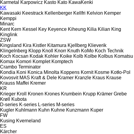
Karmetal
Karpowicz
Kasto
Kato
KawaKenki
KK
Kawasaki
Keestrack
Kellenberger
Kellfri
Kelvion
Kemper
Kemppi
Minarc
Kent
Kern
Kessel
Key
Keyence
Kiheung
Kilia
Kilian
King
Kinglink
ZSW
Kingsland
Kira
Kistler
Kitamura
Kjellberg
Klieverik
Klingelnberg
Klopp
Knoll
Knorr
Knuth
KoMo
Koch Technik
Koch
Kocsan
Kodak
Kohler
Koike
Kolb
Kolbe
Kolbus
Komatsu
Komax
Komori
Komplet
Komptech
Crambo
Terminator
Kondia
Koni
Konica Minolta
Koppens
Kornit
Kosme
Kotło-Pol
Kovosvit MAS
Kraft & Dele
Kramer
Kranzle
Kraus
Krause
Krauss Maffei
Kremer
KR
Krieger
Kroll
Kronen
Krones
Krumbein
Krupp
Krämer Grebe
Krøll
Kubota
D-series
K-series
L-series
M-series
Kugler
Kuhlmann
Kuhn
Kuhne
Kunzmann
Kuper
FW
Kusing
Kverneland
ES
Kärcher