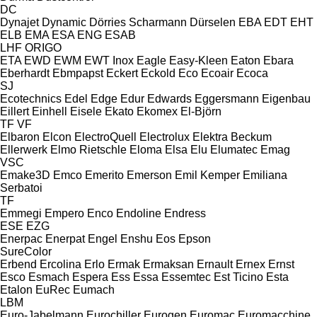
DC
Dynajet
Dynamic
Dörries Scharmann
Dürselen
EBA
EDT
EHT
ELB
EMA
ESA ENG
ESAB
LHF
ORIGO
ETA
EWD
EWM
EWT Inox
Eagle
Easy-Kleen
Eaton
Ebara
Eberhardt
Ebmpapst
Eckert
Eckold
Eco
Ecoair
Ecoca
SJ
Ecotechnics
Edel
Edge
Edur
Edwards
Eggersmann
Eigenbau
Eillert
Einhell
Eisele
Ekato
Ekomex
El-Björn
TF
VF
Elbaron
Elcon
ElectroQuell
Electrolux
Elektra Beckum
Ellerwerk
Elmo Rietschle
Eloma
Elsa
Elu
Elumatec
Emag
VSC
Emake3D
Emco
Emerito
Emerson
Emil Kemper
Emiliana
Serbatoi
TF
Emmegi
Empero
Enco
Endoline
Endress
ESE
EZG
Enerpac
Enerpat
Engel
Enshu
Eos
Epson
SureColor
Erbend
Ercolina
Erlo
Ermak
Ermaksan
Ernault
Ernex
Ernst
Esco
Esmach
Espera
Ess
Essa
Essemtec
Est Ticino
Esta
Etalon
EuRec
Eumach
LBM
Euro-Jabelmann
Eurochiller
Eurogen
Euromac
Euromacchine