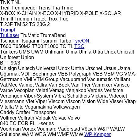
TNK
TNL
Treif
Trennjaeger
Trens
Tria
Trime
X-BOX
X-CHAIN
X-ECO
X-HYBRID
X-POLE
X-SOLAR
Trimill
Triumph
Trotec
Trox
True
T 23F
TM 52
TS 23G 2
Trumpf
TruLaser
TruMatic
TrumaBend
Tschudin
Tsugami
Tsurumi
Turbo
TyreON
T600
T650M2
T700
T1000
TC
TL
TSC
Tünkers
UMS
UWM
Uhlmann
Ulma
Ulmia
Ultra
Unex
Unicraft
Uniforest
Union
BFT 90/3
Unisign
Unitech
Universal
Unox
Untha
Urschel
Ursus
Uzma
Uğurmak
VDF Boehringer
VEB Polygraph
VEB
VEM
VG
VMA-
Getzmann
VMI
VTM Group
Vacuubrand
Vacuumatic
Vaillant
Val.Mec
Valmet
Valtra
Van Beek
Van Trier
Varimixer
Varisco
Varpe
Vecoplan
Velati
Vemag
Venjakob
Verdés
Veriforce
Vertongen
Viber-System
Vibra Schultheis
Victoria
Videojet
Viessmann
Viet
Viper
Viscom
Viscon
Vision Wide
Visser
Vitap
Vitella
Vito
Vogamakina
Volkswagen
Caddy
Crafter
Transporter
Vollmer
Vollrath
Volpak
Volvac
Volvo
840
EC
ECR
FL
L-series
Voortman
Vortex
Voumard
Väderstad
Vötsch
W&P
WALW
Solutions
WAM
WEG
WM
WMF
WMW
WP Kemper