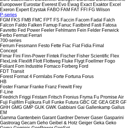
Europower
Eurostar
Everest
Evo
Ewag
Exact
Exaktor
Excel
Exeron
Expert
Ezystak
FABO
FAM
FAT
FFI
FG Wilson
P-series
FGM
FKS
FMB
FMC
FPT
FS
Faccin
Facom
Fadal
Falch
Falcon
Faldo
Falken
Famup
Fanuc
Fastbind
Fasti
Fatosa
Favretto
Fed Power
Feeler
Fehlmann
Fein
Felder
Fenwick
Ferbo
Fermat
Ferrari
700-series
Ferrum
Fessmann
Festo
Fette
Fiac
Fiat
Fidia
Fimal
Concept
Fimar
Fini
Finn-Power
Fintek
Fischer
Fisher Scientific
Flex
FlexLink
Flexlift
Flott
Flottweg
Fluke
Flygt
Foellmer
Fogo
Foliant
Fom Industrie
Fomaco
Forberg
Ford
FDT
Transit
Forest
Format 4
Formlabs
Forte
Fortuna
Forus
HB
Foster
Framar
Franke
Franz
Frewitt
Frey
F-Line
Friedrich
Friggi
Fristam
Fritsch
Fronius
Fryma
Fu Promise Air
Fuji
Fujifilm
Fujikura
Full
Funke
Futura
GBC
GE
GEA
GER
GF
GHH
GMG
GMP
GUK
GWK
Gabbiani
Gai
Gallenkamp
Gallus
EM
Gamma
Gantenbein
Garant
Gardner Denver
Gaser
Gasparini
Gastrorag
Gecam
Geho
Geibel & Hotz
Geiger
Geka
Geko
Gema
Geminis
GenPower
GenSet