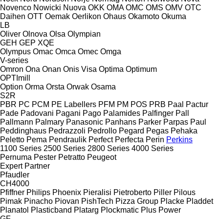
Novenco
Nowicki
Nuova
OKK
OMA
OMC
OMS
OMV
OTC
Daihen
OTT
Oemak
Oerlikon
Ohaus
Okamoto
Okuma
LB
Oliver
Olnova
Olsa
Olympian
GEH
GEP
XQE
Olympus
Omac
Omca
Omec
Omga
V-series
Omron
Ona
Onan
Onis Visa
Optima
Optimum
OPTImill
Option
Orma
Orsta
Orwak
Osama
S2R
PBR
PC
PCM
PE Labellers
PFM
PM
POS
PRB
Paal
Pactur
Pade
Padovani
Pagani
Pago
Palamides
Palfinger
Pall
Pallmann
Palmary
Panasonic
Panhans
Parker
Parpas
Paul
Peddinghaus
Pedrazzoli
Pedrollo
Pegard
Pegas
Pehaka
Peletto
Pema
Pendraulik
Perfect
Perfecta
Perin
Perkins
1100 Series
2500 Series
2800 Series
4000 Series
Pernuma
Pester
Petratto
Peugeot
Expert
Partner
Pfaudler
CH4000
Pfiffner
Philips
Phoenix
Pieralisi
Pietroberto
Piller
Pilous
Pimak
Pinacho
Piovan
PishTech
Pizza Group
Placke
Pladdet
Planatol
Plasticband
Platarg
Plockmatic
Plus Power
GF