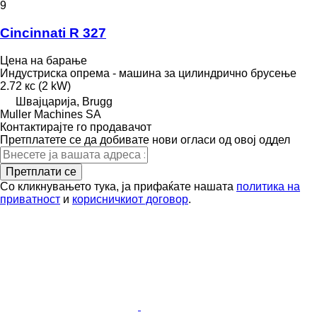
9
Cincinnati R 327
Цена на барање
Индустриска опрема - машина за цилиндрично брусење
2.72 кс (2 kW)
Швајцарија, Brugg
Muller Machines SA
Контактирајте го продавачот
Претплатете се да добивате нови огласи од овој оддел
Претплати се
Со кликнувањето тука, ја прифаќате нашата
политика на
приватност
и
корисничкиот договор
.