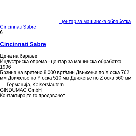
центар за машинска обработка
Cincinnati Sabre
6
Cincinnati Sabre
Цена на барање
Индустриска опрема - центар за машинска обработка
1996
Брзина на вретено
8.000 врт/мин
Движење по Х оска
762
мм
Движење по Y оска
510 мм
Движење по Z оска
560 мм
Германија, Kaiserslautern
GINDUMAC GmbH
Контактирајте го продавачот