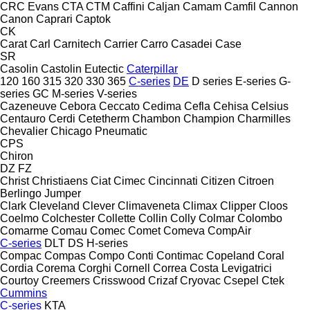
CRC Evans
CTA
CTM
Caffini
Caljan
Camam
Camfil
Cannon
Canon
Caprari
Captok
CK
Carat
Carl
Carnitech
Carrier
Carro
Casadei
Case
SR
Casolin
Castolin Eutectic
Caterpillar
120
160
315
320
330
365
C-series
DE
D series
E-series
G-
series
GC
M-series
V-series
Cazeneuve
Cebora
Ceccato
Cedima
Cefla
Cehisa
Celsius
Centauro
Cerdi
Cetetherm
Chambon
Champion
Charmilles
Chevalier
Chicago Pneumatic
CPS
Chiron
DZ
FZ
Christ
Christiaens
Ciat
Cimec
Cincinnati
Citizen
Citroen
Berlingo
Jumper
Clark
Cleveland
Clever
Climaveneta
Climax
Clipper
Cloos
Coelmo
Colchester
Collette
Collin
Colly
Colmar
Colombo
Comarme
Comau
Comec
Comet
Comeva
CompAir
C-series
DLT
DS
H-series
Compac
Compas
Compo
Conti
Contimac
Copeland
Coral
Cordia
Corema
Corghi
Cornell
Correa
Costa Levigatrici
Courtoy
Creemers
Crisswood
Crizaf
Cryovac
Csepel
Ctek
Cummins
C-series
KTA