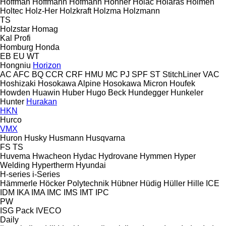
Hoffman
Hoffmann
Hofmann
Hohner
Holac
Holaras
Holmen
Holtec
Holz-Her
Holzkraft
Holzma
Holzmann
TS
Holzstar
Homag
Kal
Profi
Homburg
Honda
EB
EU
WT
Hongniu
Horizon
AC
AFC
BQ
CCR
CRF
HMU
MC
PJ
SPF
ST
StitchLiner
VAC
Hoshizaki
Hosokawa Alpine
Hosokawa Micron
Houfek
Howden
Huawin
Huber
Hugo Beck
Hundegger
Hunkeler
Hunter
Hurakan
HKN
Hurco
VMX
Huron
Husky
Husmann
Husqvarna
FS
TS
Huvema
Hwacheon
Hydac
Hydrovane
Hymmen
Hyper
Welding
Hypertherm
Hyundai
H-series
i-Series
Hämmerle
Höcker Polytechnik
Hübner
Hüdig
Hüller Hille
ICE
IDM
IKA
IMA
IMC
IMS
IMT
IPC
PW
ISG Pack
IVECO
Daily