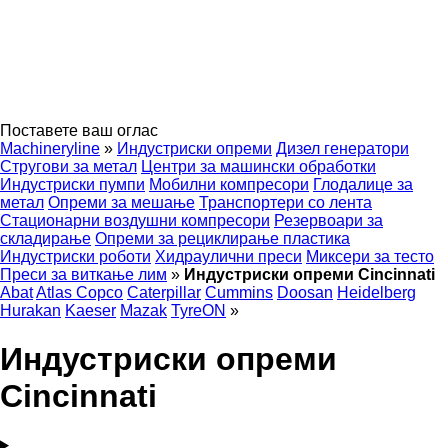
Поставете ваш оглас
Machineryline
»
Индустриски опреми
Дизел генератори
Стругови за метал
Центри за машински обработки
Индустриски пумпи
Мобилни компресори
Глодалице за
метал
Опреми за мешање
Транспортери со лента
Стационарни воздушни компресори
Резервоари за
складирање
Опреми за рециклирање пластика
Индустриски роботи
Хидраулични преси
Миксери за тесто
Преси за виткање лим
»
Индустриски опреми Cincinnati
Abat
Atlas Copco
Caterpillar
Cummins
Doosan
Heidelberg
Hurakan
Kaeser
Mazak
TyreON
»
Индустриски опреми
Cincinnati