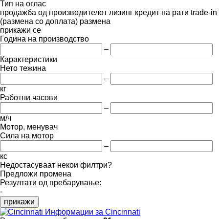
Тип на оглас
продажба
од производителот
лизинг
кредит
на рати
trade-in
(размена со доплата)
размена
прикажи се
Година на производство
–
Карактеристики
Нето тежина
–
кг
Работни часови
–
м/ч
Мотор, менувач
Сила на мотор
–
кс
Недостасуваат некои филтри?
Предложи промена
Резултати од пребарување:
-
прикажи
Информации за Cincinnati