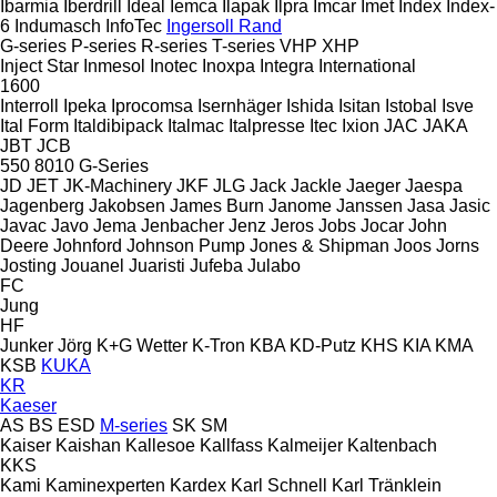
Ibarmia
Iberdrill
Ideal
Iemca
Ilapak
Ilpra
Imcar
Imet
Index
Index-
6
Indumasch
InfoTec
Ingersoll Rand
G-series
P-series
R-series
T-series
VHP
XHP
Inject Star
Inmesol
Inotec
Inoxpa
Integra
International
1600
Interroll
Ipeka
Iprocomsa
Isernhäger
Ishida
Isitan
Istobal
Isve
Ital Form
Italdibipack
Italmac
Italpresse
Itec
Ixion
JAC
JAKA
JBT
JCB
550
8010
G-Series
JD
JET
JK-Machinery
JKF
JLG
Jack
Jackle
Jaeger
Jaespa
Jagenberg
Jakobsen
James Burn
Janome
Janssen
Jasa
Jasic
Javac
Javo
Jema
Jenbacher
Jenz
Jeros
Jobs
Jocar
John
Deere
Johnford
Johnson Pump
Jones & Shipman
Joos
Jorns
Josting
Jouanel
Juaristi
Jufeba
Julabo
FC
Jung
HF
Junker
Jörg
K+G Wetter
K-Tron
KBA
KD-Putz
KHS
KIA
KMA
KSB
KUKA
KR
Kaeser
AS
BS
ESD
M-series
SK
SM
Kaiser
Kaishan
Kallesoe
Kallfass
Kalmeijer
Kaltenbach
KKS
Kami
Kaminexperten
Kardex
Karl Schnell
Karl Tränklein