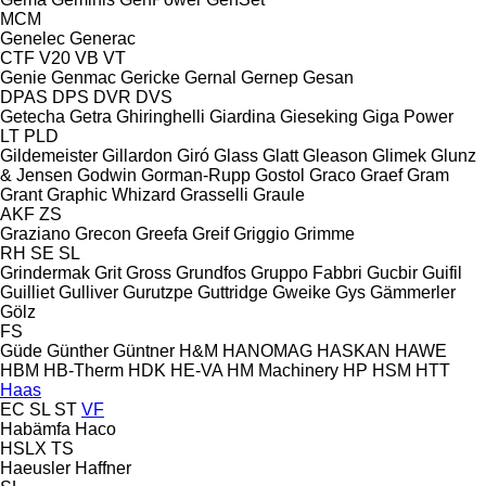
MCM
Genelec
Generac
CTF
V20
VB
VT
Genie
Genmac
Gericke
Gernal
Gernep
Gesan
DPAS
DPS
DVR
DVS
Getecha
Getra
Ghiringhelli
Giardina
Gieseking
Giga Power
LT
PLD
Gildemeister
Gillardon
Giró
Glass
Glatt
Gleason
Glimek
Glunz
& Jensen
Godwin
Gorman-Rupp
Gostol
Graco
Graef
Gram
Grant
Graphic Whizard
Grasselli
Graule
AKF
ZS
Graziano
Grecon
Greefa
Greif
Griggio
Grimme
RH
SE
SL
Grindermak
Grit
Gross
Grundfos
Gruppo Fabbri
Gucbir
Guifil
Guilliet
Gulliver
Gurutzpe
Guttridge
Gweike
Gys
Gämmerler
Gölz
FS
Güde
Günther
Güntner
H&M
HANOMAG
HASKAN
HAWE
HBM
HB‑Therm
HDK
HE-VA
HM Machinery
HP
HSM
HTT
Haas
EC
SL
ST
VF
Habämfa
Haco
HSLX
TS
Haeusler
Haffner