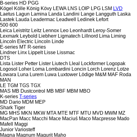
B-series
HD
PGG
Kögel
Kölle
König
Kövy
LEWA
LNS
LOIP
LPG
LSM
LVD
Laetus
Lagun
Lamina
Landa
Landini
Lange
Langguth
Laska
Lastek
Lauda
Leadermac
Leadwell
Ledinek
Lefort
500
600
Leica
Leistritz
Leitz
Lennox
Leo
Leonhardt
Leroy-Somer
Lexmark
Leybold
Liebherr
Ligmatech
Lillnord
Lima
Liming
Lincoln Electric
Lincoln
Linde
E-series
MT
R-series
Lindner
Linx
Lippelt
Lisse
Lissmac
DTS
Lista
Lister Petter
Lister
Liutech
Lleal
Lockformer
Logopak
Logosol
Loher
Loma
Lombardini
Loncin
Lorch
Lorenz
Lotze
Lowara
Luna
Lurem
Luwa
Luxtower
Lödige
M&M
MAF Roda
MAN
LE
TGM
TGS
TGX
MAS
MB Dustcontrol
MB
MBF
MBM
MBO
K-series
T-series
MD Dario
MDM
MEP
Shark
Tiger
MG
MHS
MKN
MKW
MTA
MTE
MTF
MTU
MVD
MWM
MZ
MacPan
Macc
Macchi
Mace
Maciuś
Maco
Macpresse
Mado
Mafell
Maggi
Junior
Variosteff
Magna
Magnum
Magurit
Maho