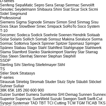
D-series
Senfeng
SepaMatic
Sepro
Sera
Serap
Serrmac
Servolift
Sesotec
Seydelmann
Shibaura
Shini
Siat
Sicar
Sick
Sicmi
Sidel
Siegmund
Professional
Siemens
Sigma
Signode
Simasv
Simon
Sind
Sinmag
Sisu
Sixis
Skan
SlowBeer
Smec
Smipack
SoRoTo
Soco System
T-10
Socomec
Sodeca
Sodick
Soehnle
Soenen Hendrik
Soitaab
Solar
Solaris
Sollich
Somab
Sonsuz Makina
Soraluce
Sorma
Sormac
Sottoriva
Speck
Spinner
Spitzer
Spomasz
Springer
Spänex
Stabau
Stago
Stahl
Stahlfest
Stahlgruppe
Stahlwerk
Stama
Stamford
Stanko
Stankoimport
Stanley
Star
Starrag
Stas
Steen
Stenhøj
Stenner
Stephan
Stephill
SSDP
Sterling Sihi
Sterling
Stiefelmayer
Stihl
TS
Stiler
Stork
Stratasys
F-series
Strausak
Striebig
Stromab
Studer
Stulz
Style
Stäubli
Stöckel
Suhner
Sullair
38K
65K
185
260
600
900
Sulzer
Sumbel
Sumera
Sumitomo SHI Demag
Sunnen
Sunnex
Superior
Supervac
SureWeld
Suzuki
Swegon
Swift
Swift-Cut
Syspal
Systemair
TAD
TBT
TCI Cutting
TCM
TGM
TICAB
TKS