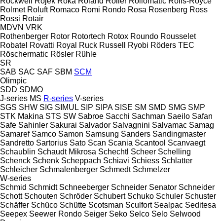
Rockwell
Rojek
Roka
Roland
Roller
Rollomatic
Rolls-Royce
Rolmet
Roluft
Romaco
Romi
Rondo
Rosa
Rosenberg
Ross
Rossi
Rotair
MDVN
VRK
Rothenberger
Rotor
Rotortech
Rotox
Roundo
Rousselet
Robatel
Rovatti
Royal
Ruck
Russell
Ryobi
Röders TEC
Röschermatic
Rösler
Rühle
SR
SAB
SAC
SAF
SBM
SCM
Olimpic
SDD
SDMO
J-series
MS
R-series
V-series
SGS
SHW
SIG
SIMUL
SIP
SIPA
SISE
SM
SMD
SMG
SMP
STK Makina
STS
SW
Sabroe
Sacchi
Sachman
Saeilo
Safan
Safe
Sahinler
Sakurai
Salvador
Salvagnini
Salvamac
Samag
Samaref
Samco
Samon
Samsung
Sanders
Sandingmaster
Sandretto
Sartorius
Sato
Scan
Scania
Scantool
Scanvaegt
Schaublin
Schaudt Mikrosa
Schechtl
Scheer
Schelling
Schenck
Schenk
Scheppach
Schiavi
Schiess
Schlatter
Schleicher
Schmalenberger
Schmedt
Schmelzer
W-series
Schmid
Schmidt
Schneeberger
Schneider Senator
Schneider
Schott
Schouten
Schröder
Schubert
Schuko
Schuler
Schuster
Schäffer
Schüco
Schütte
Scotsman
Sculfort
Sealpac
Seditesa
Seepex
Seewer Rondo
Seiger
Seko
Selco
Selo
Selwood