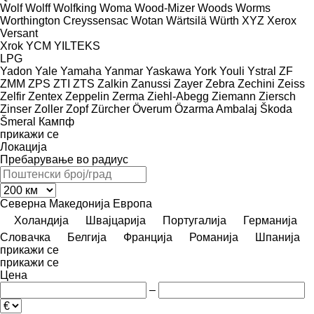
Wolf
Wolff
Wolfking
Woma
Wood-Mizer
Woods
Worms
Worthington Creyssensac
Wotan
Wärtsilä
Würth
XYZ
Xerox
Versant
Xrok
YCM
YILTEKS
LPG
Yadon
Yale
Yamaha
Yanmar
Yaskawa
York
Youli
Ystral
ZF
ZMM
ZPS
ZTI
ZTS
Zalkin
Zanussi
Zayer
Zebra
Zechini
Zeiss
Zelfir
Zentex
Zeppelin
Zerma
Ziehl-Abegg
Ziemann
Ziersch
Zinser
Zoller
Zopf
Zürcher
Överum
Özarma Ambalaj
Škoda
Šmeral
Кампф
прикажи се
Локација
Пребарување во радиус
Северна Македонија
Европа
Холандија
Швајцарија
Португалија
Германија
Словачка
Белгија
Франција
Романија
Шпанија
прикажи се
прикажи се
Цена
–