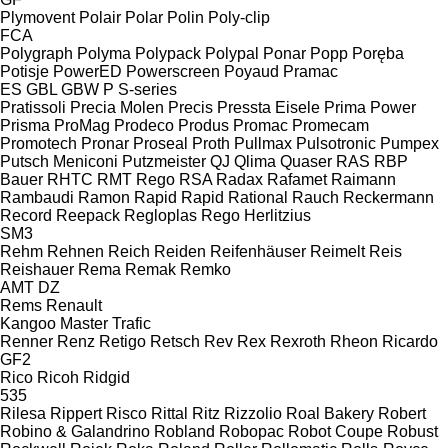
Plymovent
Polair
Polar
Polin
Poly-clip
FCA
Polygraph
Polyma
Polypack
Polypal
Ponar
Popp
Poręba
Potisje
PowerED
Powerscreen
Poyaud
Pramac
ES
GBL
GBW
P
S-series
Pratissoli
Precia Molen
Precis
Pressta Eisele
Prima Power
Prisma
ProMag
Prodeco
Produs
Promac
Promecam
Promotech
Pronar
Proseal
Proth
Pullmax
Pulsotronic
Pumpex
Putsch Meniconi
Putzmeister
QJ
Qlima
Quaser
RAS
RBP
Bauer
RHTC
RMT Rego
RSA
Radax
Rafamet
Raimann
Rambaudi
Ramon
Rapid
Rapid
Rational
Rauch
Reckermann
Record
Reepack
Regloplas
Rego Herlitzius
SM3
Rehm
Rehnen
Reich
Reiden
Reifenhäuser
Reimelt
Reis
Reishauer
Rema
Remak
Remko
AMT
DZ
Rems
Renault
Kangoo
Master
Trafic
Renner
Renz
Retigo
Retsch
Rev
Rex
Rexroth
Rheon
Ricardo
GF2
Rico
Ricoh
Ridgid
535
Rilesa
Rippert
Risco
Rittal
Ritz
Rizzolio
Roal Bakery
Robert
Robino & Galandrino
Robland
Robopac
Robot Coupe
Robust