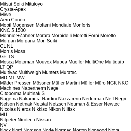
Mitsui Seiki
Mitutoyo
Crysta-Apex
Miwe
Aero
Condo
Mobil
Mogensen
Molteni
Mondiale
Monforts
KNC 5 1500
Monnier+Zahner
Morara
Morbidelli
Moretti Forni
Moretto
Morgan
Morgana
Mori Seiki
CL
NL
Morris
Mosa
GE
TS
Mosca
Motoman
Mouvex
Mubea
Mueller
MultiOne
Multiquip
LT
QP
Multivac
Multiweigh
Munters
Muratec
MD
MT
MW
Mäder Pressen
Mössner
Müller Martini
Müller
Müro
NGK
NKO
Machines
Nabertherm
Nagel
Citoborma
Multinak S
Nagema
Nakamura
Nardini
Nazzareno
Nederman
Neff
Negri
Nelson
Netmak
Netstal
Netzsch
Neuman & Esser
Newtec
Nicolas
Nieros
Nikkiso
Nikon
Nilfisk
MH
Nilpeter
Nirotech
Nissan
NV
Nock
Nord
Nordson
Norje
Normag
Norton
Norwood
Nova