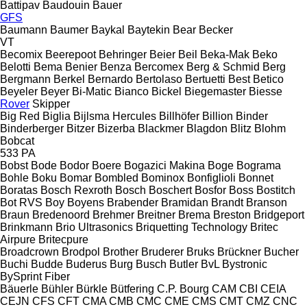
Battipav
Baudouin
Bauer
GFS
Baumann
Baumer
Baykal
Baytekin
Bear
Becker
VT
Becomix
Beerepoot
Behringer
Beier
Beil
Beka-Mak
Beko
Belotti
Bema
Benier
Benza
Bercomex
Berg & Schmid
Berg
Bergmann
Berkel
Bernardo
Bertolaso
Bertuetti
Best
Betico
Beyeler
Beyer
Bi-Matic
Bianco
Bickel
Biegemaster
Biesse
Rover
Skipper
Big Red
Biglia
Bijlsma Hercules
Billhöfer
Billion
Binder
Binderberger
Bitzer
Bizerba
Blackmer
Blagdon
Blitz
Blohm
Bobcat
533
PA
Bobst
Bode
Bodor
Boere
Bogazici Makina
Boge
Bograma
Bohle
Boku
Bomar
Bombled
Bominox
Bonfiglioli
Bonnet
Boratas
Bosch Rexroth
Bosch
Boschert
Bosfor
Boss
Bostitch
Bot RVS
Boy
Boyens
Brabender
Bramidan
Brandt
Branson
Braun
Bredenoord
Brehmer
Breitner
Brema
Breston
Bridgeport
Brinkmann
Brio Ultrasonics
Briquetting Technology
Britec
Airpure
Britecpure
Broadcrown
Brodpol
Brother
Bruderer
Bruks
Brückner
Bucher
Buchi
Budde
Buderus
Burg
Busch
Butler
BvL
Bystronic
BySprint Fiber
Bäuerle
Bühler
Bürkle
Bütfering
C.P. Bourg
CAM
CBI
CEIA
CEJN
CFS
CFT
CMA
CMB
CMC
CME
CMS
CMT
CMZ
CNC