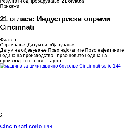
Резултати од пребарување:
21 огласа
Прикажи
21 огласа:
Индустриски опреми
Cincinnati
Филтер
Сортирање
:
Датум на објавување
Датум на објавување
Прво најскапите
Прво најевтините
Година на производство - прво новите
Година на
производство - прво старите
2
Cincinnati serie 144