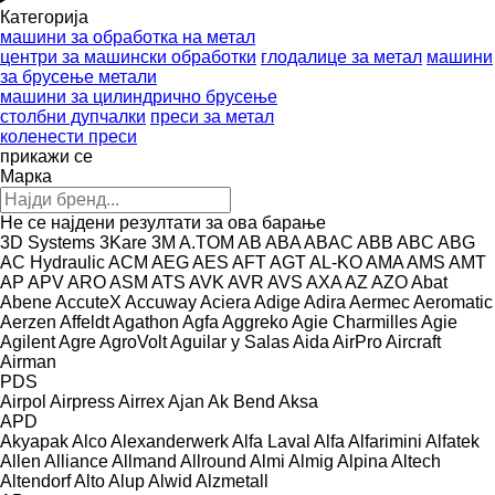
Категорија
машини за обработка на метал
центри за машински обработки
глодалице за метал
машини
за брусење метали
машини за цилиндрично брусење
столбни дупчалки
преси за метал
коленести преси
прикажи се
Марка
Не се најдени резултати за ова барање
3D Systems
3Kare
3M
A.TOM
AB
ABA
ABAC
ABB
ABC
ABG
AC Hydraulic
ACM
AEG
AES
AFT
AGT
AL-KO
AMA
AMS
AMT
AP
APV
ARO
ASM
ATS
AVK
AVR
AVS
AXA
AZ
AZO
Abat
Abene
AccuteX
Accuway
Aciera
Adige
Adira
Aermec
Aeromatic
Aerzen
Affeldt
Agathon
Agfa
Aggreko
Agie Charmilles
Agie
Agilent
Agre
AgroVolt
Aguilar y Salas
Aida
AirPro
Aircraft
Airman
PDS
Airpol
Airpress
Airrex
Ajan
Ak Bend
Aksa
APD
Akyapak
Alco
Alexanderwerk
Alfa Laval
Alfa
Alfarimini
Alfatek
Allen
Alliance
Allmand
Allround
Almi
Almig
Alpina
Altech
Altendorf
Alto
Alup
Alwid
Alzmetall