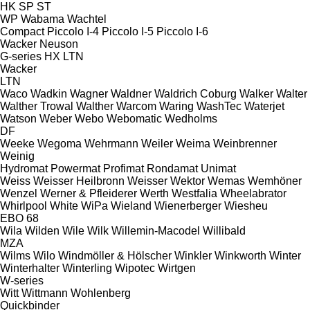
HK
SP
ST
WP
Wabama
Wachtel
Compact
Piccolo I-4
Piccolo I-5
Piccolo I-6
Wacker Neuson
G-series
HX
LTN
Wacker
LTN
Waco
Wadkin
Wagner
Waldner
Waldrich Coburg
Walker
Walter
Walther Trowal
Walther
Warcom
Waring
WashTec
Waterjet
Watson
Weber
Webo
Webomatic
Wedholms
DF
Weeke
Wegoma
Wehrmann
Weiler
Weima
Weinbrenner
Weinig
Hydromat
Powermat
Profimat
Rondamat
Unimat
Weiss
Weisser Heilbronn
Weisser
Wektor
Wemas
Wemhöner
Wenzel
Werner & Pfleiderer
Werth
Westfalia
Wheelabrator
Whirlpool
White
WiPa
Wieland
Wienerberger
Wiesheu
EBO 68
Wila
Wilden
Wile
Wilk
Willemin-Macodel
Willibald
MZA
Wilms
Wilo
Windmöller & Hölscher
Winkler
Winkworth
Winter
Winterhalter
Winterling
Wipotec
Wirtgen
W-series
Witt
Wittmann
Wohlenberg
Quickbinder