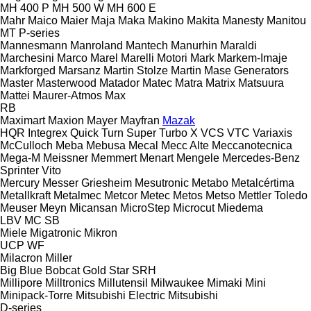
MH 400 P
MH 500 W
MH 600 E
Mahr
Maico
Maier
Maja
Maka
Makino
Makita
Manesty
Manitou
MT
P-series
Mannesmann
Manroland
Mantech
Manurhin
Maraldi
Marchesini
Marco
Marel
Marelli Motori
Mark
Markem-Imaje
Markforged
Marsanz
Martin Stolze
Martin
Mase Generators
Master
Masterwood
Matador
Matec
Matra
Matrix
Matsuura
Mattei
Maurer-Atmos
Max
RB
Maximart
Maxion
Mayer
Mayfran
Mazak
HQR
Integrex
Quick Turn
Super Turbo X
VCS
VTC
Variaxis
McCulloch
Meba
Mebusa
Mecal
Mecc Alte
Meccanotecnica
Mega-M
Meissner
Memmert
Menart
Mengele
Mercedes-Benz
Sprinter
Vito
Mercury
Messer Griesheim
Mesutronic
Metabo
Metalcértima
Metallkraft
Metalmec
Metcor
Metec
Metos
Metso
Mettler Toledo
Meuser
Meyn
Micansan
MicroStep
Microcut
Miedema
LBV
MC
SB
Miele
Migatronic
Mikron
UCP
WF
Milacron
Miller
Big Blue
Bobcat
Gold Star
SRH
Millipore
Milltronics
Millutensil
Milwaukee
Mimaki
Mini
Minipack-Torre
Mitsubishi Electric
Mitsubishi
D-series