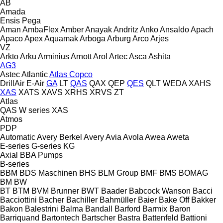
AB
Amada
Ensis
Pega
Aman
AmbaFlex
Amber
Anayak
Andritz
Anko
Ansaldo
Apach
Apaco
Apex
Aquamak
Arboga
Arburg
Arco
Arjes
VZ
Arkto
Arku
Arminius
Arnott
Arol
Artec
Asca
Ashita
AG3
Astec
Atlantic
Atlas Copco
DrillAir
E-Air
GA
LT
QAS
QAX
QEP
QES
QLT
WEDA
XAHS
XAS
XATS
XAVS
XRHS
XRVS
ZT
Atlas
QAS
W series
XAS
Atmos
PDP
Automatic
Avery Berkel
Avery
Avia
Avola
Awea
Aweta
E-series
G-series
KG
Axial
BBA Pumps
B-series
BBM
BDS Maschinen
BHS
BLM Group
BMF
BMS
BOMAG
BM
BW
BT
BTM
BVM Brunner
BWT
Baader
Babcock Wanson
Bacci
Bacciottini
Bacher
Bachiller
Bahmüller
Baier
Bake Off
Bakker
Bakon
Balestrini
Balma
Bandall
Barford
Barmix
Baron
Barriquand
Bartontech
Bartscher
Bastra
Battenfeld
Battioni