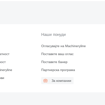
Наши понуди
Огласувајте на Machineryline
атност
Поставете ваш оглас
ност
Поставете банер
neryline
Партнерска програма
ови
За компании