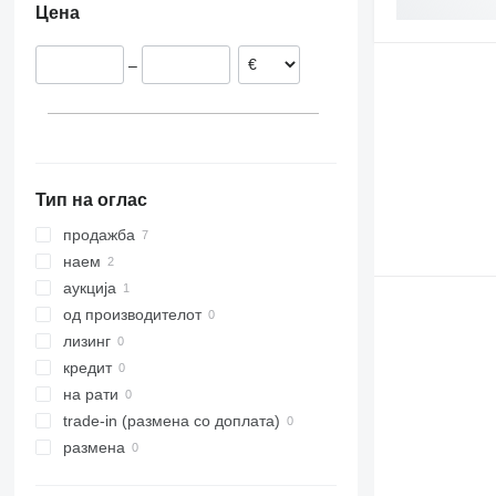
Цена
Германија
Холандија
–
Шпанија
Тип на оглас
продажба
наем
аукција
од производителот
лизинг
кредит
на рати
trade-in (размена со доплата)
размена