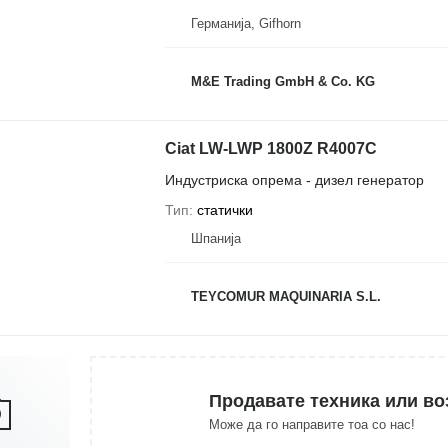
Германија, Gifhorn
M&E Trading GmbH & Co. KG
Ciat LW-LWP 1800Z R4007C
Индустриска опрема - дизел генератор
Тип
статички
Шпанија
TEYCOMUR MAQUINARIA S.L.
Продавате техника или во
Може да го направите тоа со нас!