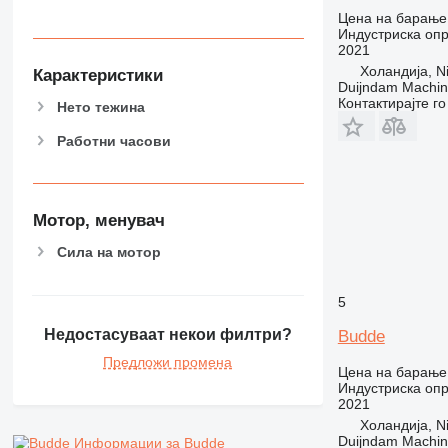
Цена на барање
Индустриска опр
2021
Холандија, Ni
Карактеристики
Duijndam Machi
Контактирајте г
Нето тежина
Работни часови
Мотор, менувач
Сила на мотор
5
Недостасуваат некои филтри?
Budde
Предложи промена
Цена на барање
Индустриска опр
2021
Холандија, Ni
Duijndam Machi
Информации за Budde