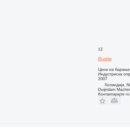
12
Budde
Цена на барање
Индустриска опр
2007
Холандија, Ni
Duijndam Machi
Контактирајте г