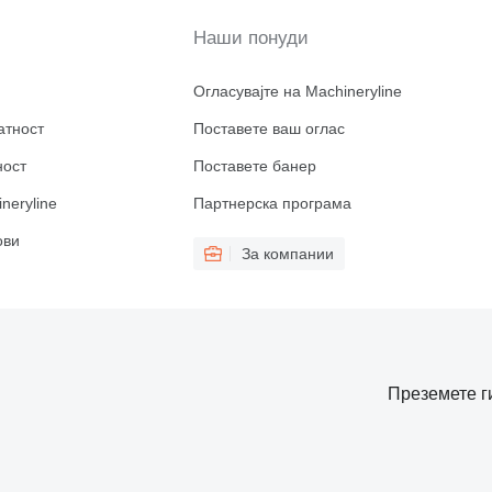
Наши понуди
Огласувајте на Machineryline
атност
Поставете ваш оглас
ност
Поставете банер
neryline
Партнерска програма
ови
За компании
Преземете г