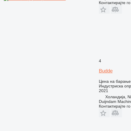
Контактирајте г
4
Budde
Цена на барање
Индустриска опр
2021
Холандија, Ni
Duijndam Machi
Контактирајте г