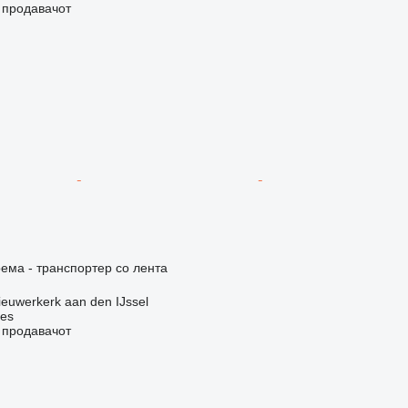
о продавачот
ема - транспортер со лента
euwerkerk aan den IJssel
nes
о продавачот