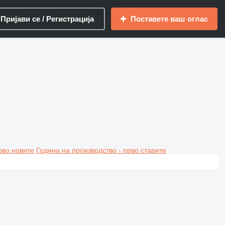
Пријави се / Регистрација
Поставете ваш оглас
рво новите
Година на производство - прво старите