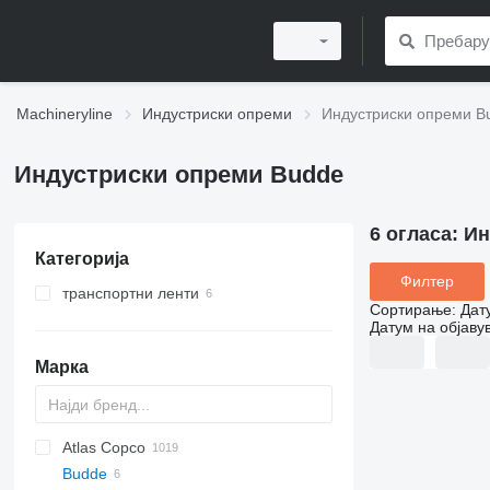
Machineryline
Индустриски опреми
Индустриски опреми B
Индустриски опреми Budde
6 огласа:
Ин
Категорија
Филтер
транспортни ленти
Сортирање
:
Дат
транспортери со лента
Датум на објаву
подвижни ленти со валјаци
Марка
земјоделски транспортна ленти
подвижни ленти за вртење
Atlas Copco
PDS
APD
AB
Ensis
VZ
AG3
Budde
Pega
DrillAir
QAS
PDP
E-series
B-series
BM
GFS
VT
Rover
533
Airpure