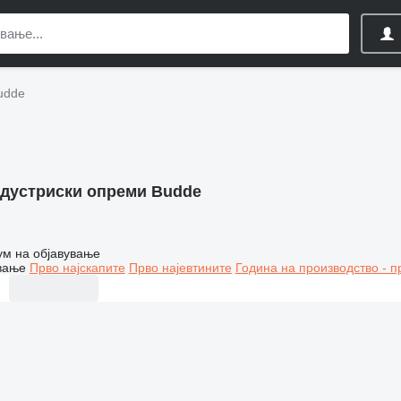
udde
дустриски опреми Budde
ум на објавување
вање
Прво најскапите
Прво најевтините
Година на производство - п