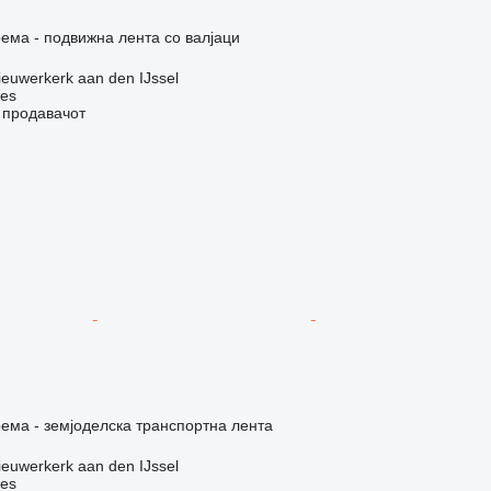
ема - подвижна лента со валјаци
euwerkerk aan den IJssel
nes
о продавачот
ема - земјоделска транспортна лента
euwerkerk aan den IJssel
nes