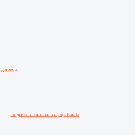
 договор
.
подвижна лента со валјаци Budde