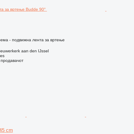
ема - подвижна лента за вртење
euwerkerk aan den IJssel
nes
о продавачот
145 cm