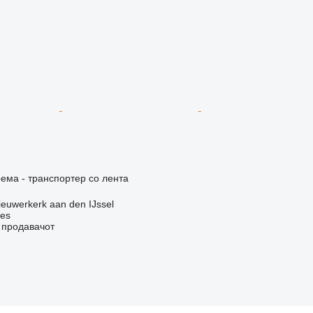
ема - транспортер со лента
euwerkerk aan den IJssel
nes
о продавачот