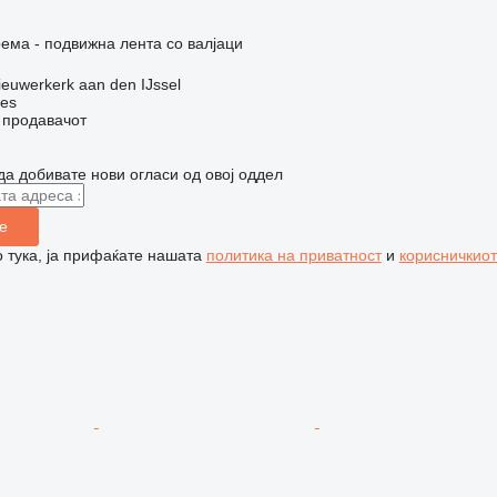
ема - подвижна лента со валјаци
euwerkerk aan den IJssel
nes
о продавачот
да добивате нови огласи од овој оддел
е
 тука, ја прифаќате нашата
политика на приватност
и
корисничкиот