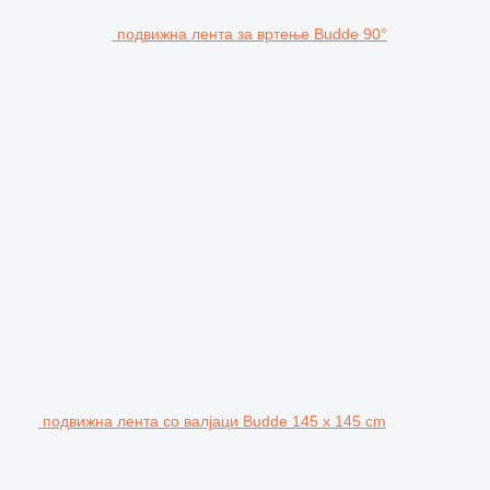
подвижна лента за вртење Budde 90°
подвижна лента со валјаци Budde 145 x 145 cm