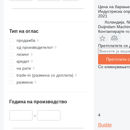
Цена на барање
Индустриска опр
2021
Холандија, Ni
Duijndam Machi
Тип на оглас
Контактирајте г
продажба
Претплатете се 
од производителот
лизинг
Претплати с
кредит
Со кликнувањето
на рати
trade-in (размена со доплата)
размена
Година на производство
4
–
Budde