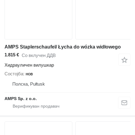
AMPS Staplerschaufel/ Łycha do wózka widłowego
1.815 €
Со вклучен ДДВ
Хидрауличен вилушкар
Состојба
нов
Полска, Pułtusk
AMPS Sp. z o.o.