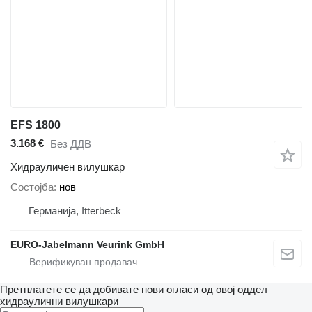
EFS 1800
3.168 €
Без ДДВ
Хидрауличен вилушкар
Состојба
нов
Германија, Itterbeck
EURO-Jabelmann Veurink GmbH
Претплатете се да добивате нови огласи од овој оддел
хидраулични вилушкари