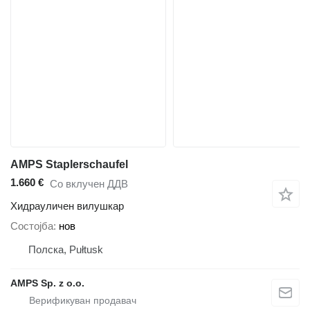
AMPS Staplerschaufel
1.660 €
Со вклучен ДДВ
Хидрауличен вилушкар
Состојба
нов
Полска, Pułtusk
AMPS Sp. z o.o.