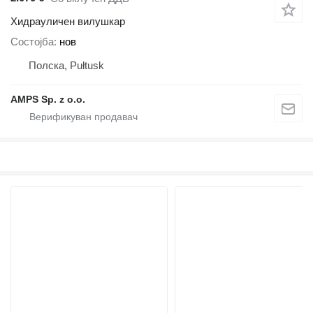
Хидрауличен вилушкар
Состојба
нов
Полска, Pułtusk
AMPS Sp. z o.o.