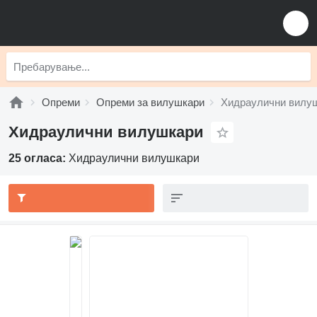
Опреми
Опреми за вилушкари
Хидраулични вилу
Хидраулични вилушкари
25 огласа:
Хидраулични вилушкари