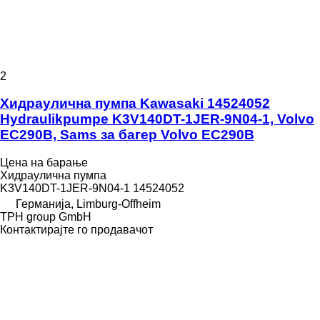
2
Хидраулична пумпа Kawasaki 14524052
Hydraulikpumpe K3V140DT-1JER-9N04-1, Volvo
EC290B, Sams за багер Volvo EC290B
Цена на барање
Хидраулична пумпа
K3V140DT-1JER-9N04-1 14524052
Германија, Limburg-Offheim
TPH group GmbH
Контактирајте го продавачот