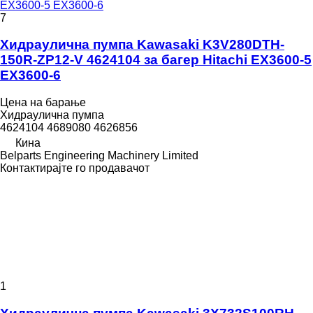
EX3600-5 EX3600-6
7
Хидраулична пумпа Kawasaki K3V280DTH-
150R-ZP12-V 4624104 за багер Hitachi EX3600-5
EX3600-6
Цена на барање
Хидраулична пумпа
4624104 4689080 4626856
Кина
Belparts Engineering Machinery Limited
Контактирајте го продавачот
1