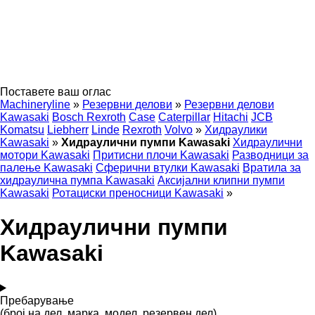
Поставете ваш оглас
Machineryline
»
Резервни делови
»
Резервни делови
Kawasaki
Bosch Rexroth
Case
Caterpillar
Hitachi
JCB
Komatsu
Liebherr
Linde
Rexroth
Volvo
»
Хидраулики
Kawasaki
»
Хидраулични пумпи Kawasaki
Хидраулични
мотори Kawasaki
Притисни плочи Kawasaki
Разводници за
палење Kawasaki
Сферични втулки Kawasaki
Вратила за
хидраулична пумпа Kawasaki
Аксијални клипни пумпи
Kawasaki
Ротациски преносници Kawasaki
»
Хидраулични пумпи
Kawasaki
Пребарување
(број на дел, марка, модел, резервен дел)