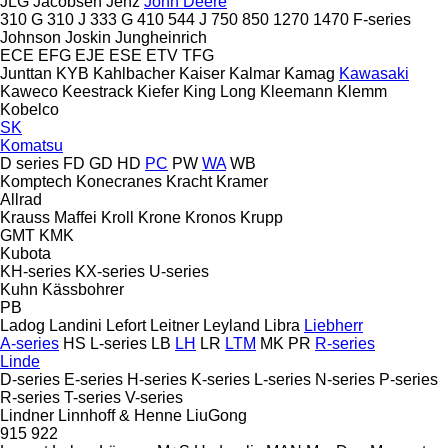
JLG
Jacobsen
Jenz
John Deere
310 G
310 J
333 G
410
544 J
750
850
1270
1470
F-series
Johnson
Joskin
Jungheinrich
ECE
EFG
EJE
ESE
ETV
TFG
Junttan
KYB
Kahlbacher
Kaiser
Kalmar
Kamag
Kawasaki
Kaweco
Keestrack
Kiefer
King Long
Kleemann
Klemm
Kobelco
SK
Komatsu
D series
FD
GD
HD
PC
PW
WA
WB
Komptech
Konecranes
Kracht
Kramer
Allrad
Krauss Maffei
Kroll
Krone
Kronos
Krupp
GMT
KMK
Kubota
KH-series
KX-series
U-series
Kuhn
Kässbohrer
PB
Ladog
Landini
Lefort
Leitner
Leyland
Libra
Liebherr
A-series
HS
L-series
LB
LH
LR
LTM
MK
PR
R-series
Linde
D-series
E-series
H-series
K-series
L-series
N-series
P-series
R-series
T-series
V-series
Lindner
Linnhoff & Henne
LiuGong
915
922