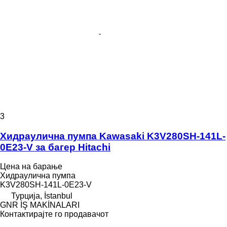
3
Хидраулична пумпа Kawasaki K3V280SH-141L-
0E23-V за багер Hitachi
Цена на барање
Хидраулична пумпа
K3V280SH-141L-0E23-V
Турција, İstanbul
GNR İŞ MAKİNALARI
Контактирајте го продавачот