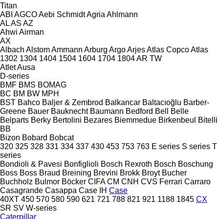
Titan
ABI
AGCO
Aebi Schmidt
Agria
Ahlmann
AL
AS
AZ
Ahwi
Airman
AX
Albach
Alstom
Ammann
Arburg
Argo
Arjes
Atlas Copco
Atlas
1302
1304
1404
1504
1604
1704
1804
AR
TW
Atlet
Ausa
D-series
BMF
BMS
BOMAG
BC
BM
BW
MPH
BST
Bahco
Baljer & Zembrod
Balkancar
Baltacıoğlu
Barber-
Greene
Bauer
Bauknecht
Baumann
Bedford
Bell
Belle
Belparts
Berky
Bertolini
Bezares
Biemmedue
Birkenbeul
Bitelli
BB
Bizon
Bobard
Bobcat
320
325
328
331
334
337
430
453
753
763
E series
S series
T
series
Bondioli & Pavesi
Bonfiglioli
Bosch Rexroth
Bosch
Boschung
Boss
Boss
Braud
Breining
Brevini
Brokk
Broyt
Bucher
Buchholz
Bulmor
Böcker
CIFA
CM
CNH
CVS Ferrari
Carraro
Casagrande
Casappa
Case IH
Case
40XT
450
570
580
590
621
721
788
821
921
1188
1845
CX
SR
SV
W-series
Caterpillar