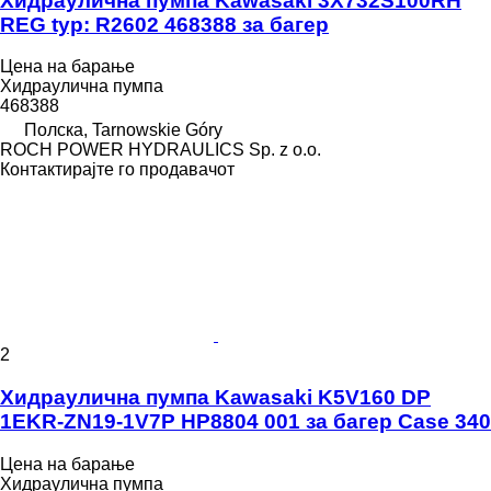
Хидраулична пумпа Kawasaki 3X732S100RH
REG typ: R2602 468388 за багер
Цена на барање
Хидраулична пумпа
468388
Полска, Tarnowskie Góry
ROCH POWER HYDRAULICS Sp. z o.o.
Контактирајте го продавачот
2
Хидраулична пумпа Kawasaki K5V160 DP
1EKR-ZN19-1V7P HP8804 001 за багер Case 340
Цена на барање
Хидраулична пумпа