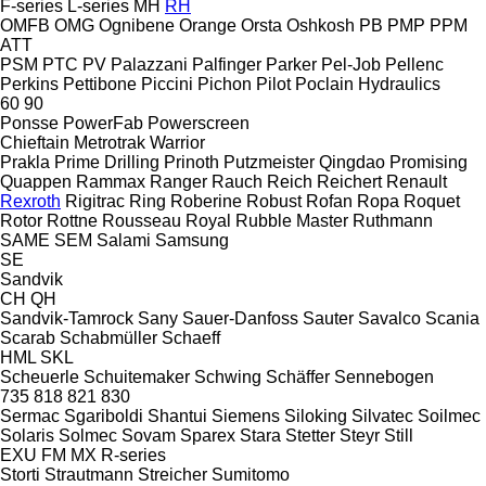
F-series
L-series
MH
RH
OMFB
OMG
Ognibene
Orange
Orsta
Oshkosh
PB
PMP
PPM
ATT
PSM
PTC
PV
Palazzani
Palfinger
Parker
Pel-Job
Pellenc
Perkins
Pettibone
Piccini
Pichon
Pilot
Poclain Hydraulics
60
90
Ponsse
PowerFab
Powerscreen
Chieftain
Metrotrak
Warrior
Prakla
Prime Drilling
Prinoth
Putzmeister
Qingdao Promising
Quappen
Rammax
Ranger
Rauch
Reich
Reichert
Renault
Rexroth
Rigitrac
Ring
Roberine
Robust
Rofan
Ropa
Roquet
Rotor
Rottne
Rousseau
Royal
Rubble Master
Ruthmann
SAME
SEM
Salami
Samsung
SE
Sandvik
CH
QH
Sandvik-Tamrock
Sany
Sauer-Danfoss
Sauter
Savalco
Scania
Scarab
Schabmüller
Schaeff
HML
SKL
Scheuerle
Schuitemaker
Schwing
Schäffer
Sennebogen
735
818
821
830
Sermac
Sgariboldi
Shantui
Siemens
Siloking
Silvatec
Soilmec
Solaris
Solmec
Sovam
Sparex
Stara
Stetter
Steyr
Still
EXU
FM
MX
R-series
Storti
Strautmann
Streicher
Sumitomo