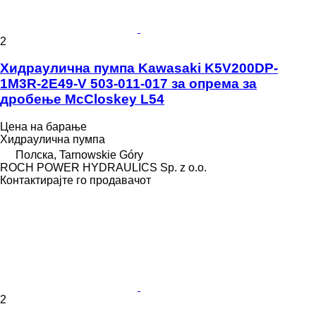
2
Хидраулична пумпа Kawasaki K5V200DP-
1M3R-2E49-V 503-011-017 за опрема за
дробење McCloskey L54
Цена на барање
Хидраулична пумпа
Полска, Tarnowskie Góry
ROCH POWER HYDRAULICS Sp. z o.o.
Контактирајте го продавачот
2