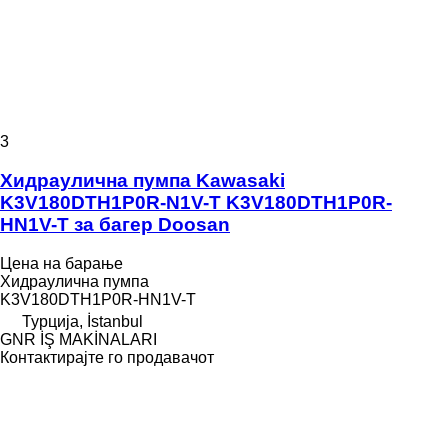
3
Хидраулична пумпа Kawasaki
K3V180DTH1P0R-N1V-T K3V180DTH1P0R-
HN1V-T за багер Doosan
Цена на барање
Хидраулична пумпа
K3V180DTH1P0R-HN1V-T
Турција, İstanbul
GNR İŞ MAKİNALARI
Контактирајте го продавачот