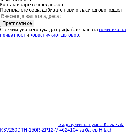
Контактирајте го продавачот
Претплатете се да добивате нови огласи од овој оддел
Претплати се
Со кликнувањето тука, ја прифаќате нашата
политика на
приватност
и
корисничкиот договор
.
хидраулична пумпа Kawasaki
K3V280DTH-150R-ZP12-V 4624104 за багер Hitachi