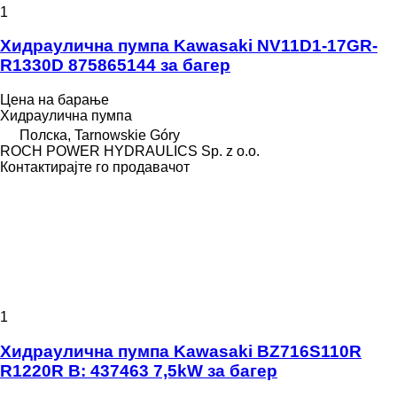
1
Хидраулична пумпа Kawasaki NV11D1-17GR-
R1330D 875865144 за багер
Цена на барање
Хидраулична пумпа
Полска, Tarnowskie Góry
ROCH POWER HYDRAULICS Sp. z o.o.
Контактирајте го продавачот
1
Хидраулична пумпа Kawasaki BZ716S110R
R1220R B: 437463 7,5kW за багер