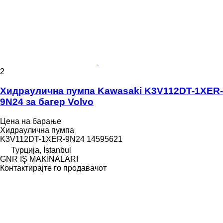
2
Хидраулична пумпа Kawasaki K3V112DT-1XER-
9N24 за багер Volvo
Цена на барање
Хидраулична пумпа
K3V112DT-1XER-9N24 14595621
Турција, İstanbul
GNR İŞ MAKİNALARI
Контактирајте го продавачот