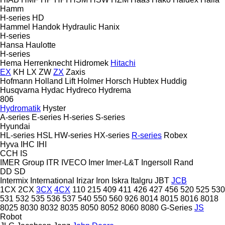
Hamm
H-series
HD
Hammel
Handok Hydraulic
Hanix
H-series
Hansa
Haulotte
H-series
Hema
Herrenknecht
Hidromek
Hitachi
EX
KH
LX
ZW
ZX
Zaxis
Hofmann
Holland Lift
Holmer
Horsch
Hubtex
Huddig
Husqvarna
Hydac
Hydreco
Hydrema
806
Hydromatik
Hyster
A-series
E-series
H-series
S-series
Hyundai
HL-series
HSL
HW-series
HX-series
R-series
Robex
Hyva
IHC
IHI
CCH
IS
IMER Group
ITR
IVECO
Imer
Imer-L&T
Ingersoll Rand
DD
SD
Intermix
International
Irizar
Iron
Iskra
Italgru
JBT
JCB
1CX
2CX
3CX
4CX
110
215
409
411
426
427
456
520
525
530
531
532
535
536
537
540
550
560
926
8014
8015
8016
8018
8025
8030
8032
8035
8050
8052
8060
8080
G-Series
JS
Robot