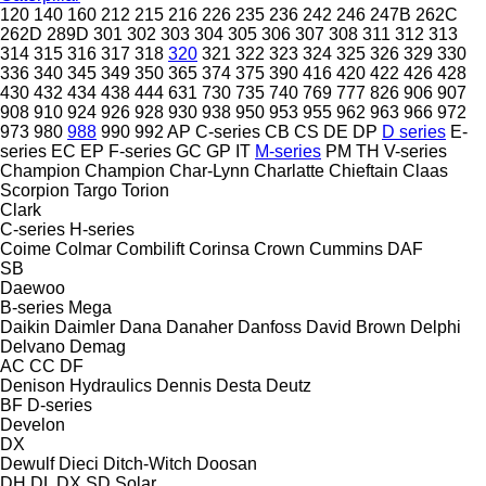
120
140
160
212
215
216
226
235
236
242
246
247B
262C
262D
289D
301
302
303
304
305
306
307
308
311
312
313
314
315
316
317
318
320
321
322
323
324
325
326
329
330
336
340
345
349
350
365
374
375
390
416
420
422
426
428
430
432
434
438
444
631
730
735
740
769
777
826
906
907
908
910
924
926
928
930
938
950
953
955
962
963
966
972
973
980
988
990
992
AP
C-series
CB
CS
DE
DP
D series
E-
series
EC
EP
F-series
GC
GP
IT
M-series
PM
TH
V-series
Champion
Champion
Char-Lynn
Charlatte
Chieftain
Claas
Scorpion
Targo
Torion
Clark
C-series
H-series
Coime
Colmar
Combilift
Corinsa
Crown
Cummins
DAF
SB
Daewoo
B-series
Mega
Daikin
Daimler
Dana
Danaher
Danfoss
David Brown
Delphi
Delvano
Demag
AC
CC
DF
Denison Hydraulics
Dennis
Desta
Deutz
BF
D-series
Develon
DX
Dewulf
Dieci
Ditch-Witch
Doosan
DH
DL
DX
SD
Solar