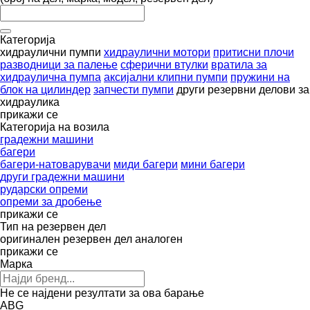
Категорија
хидраулични пумпи
хидраулични мотори
притисни плочи
разводници за палење
сферични втулки
вратила за
хидраулична пумпа
аксијални клипни пумпи
пружини на
блок на цилиндер
запчести пумпи
други резервни делови за
хидраулика
прикажи се
Категорија на возила
градежни машини
багери
багери-натоварувачи
миди багери
мини багери
други градежни машини
рударски опреми
опреми за дробење
прикажи се
Тип на резервен дел
оригинален резервен дел
аналоген
прикажи се
Марка
Не се најдени резултати за ова барање
ABG