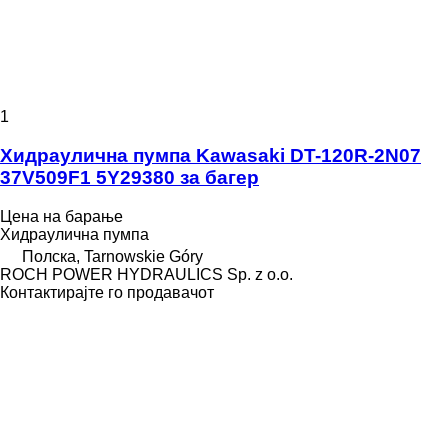
1
Хидраулична пумпа Kawasaki DT-120R-2N07
37V509F1 5Y29380 за багер
Цена на барање
Хидраулична пумпа
Полска, Tarnowskie Góry
ROCH POWER HYDRAULICS Sp. z o.o.
Контактирајте го продавачот