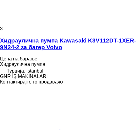
3
Хидраулична пумпа Kawasaki K3V112DT-1XER-
9N24-2 за багер Volvo
Цена на барање
Хидраулична пумпа
Турција, İstanbul
GNR İŞ MAKİNALARI
Контактирајте го продавачот