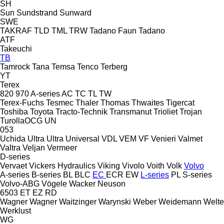
SH
Sun
Sundstrand
Sunward
SWE
TAKRAF
TLD
TML
TRW
Tadano Faun
Tadano
ATF
Takeuchi
TB
Tamrock
Tana
Temsa
Tenco
Terberg
YT
Terex
820
970
A-series
AC
TC
TL
TW
Terex-Fuchs
Tesmec
Thaler
Thomas
Thwaites
Tigercat
Toshiba
Toyota
Tracto-Technik
Transmanut
Trioliet
Trojan
TurollaOCG
UN
053
Uchida
Ultra
Ultra
Universal
VDL
VEM
VF Venieri
Valmet
Valtra
Veljan
Vermeer
D-series
Vervaet
Vickers Hydraulics
Viking
Vivolo
Voith
Volk
Volvo
A-series
B-series
BL
BLC
EC
ECR
EW
L-series
PL
S-series
Volvo-ABG
Vögele
Wacker Neuson
6503
ET
EZ
RD
Wagner
Wagner
Waitzinger
Warynski
Weber
Weidemann
Welte
Werklust
WG