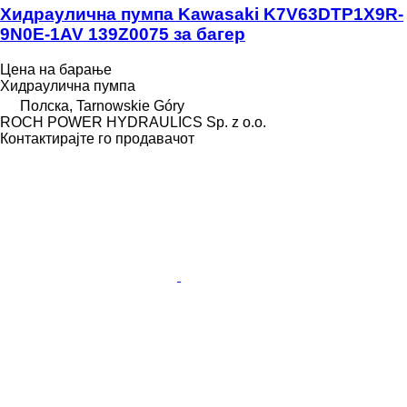
Хидраулична пумпа Kawasaki K7V63DTP1X9R-
9N0E-1AV 139Z0075 за багер
Цена на барање
Хидраулична пумпа
Полска, Tarnowskie Góry
ROCH POWER HYDRAULICS Sp. z o.o.
Контактирајте го продавачот