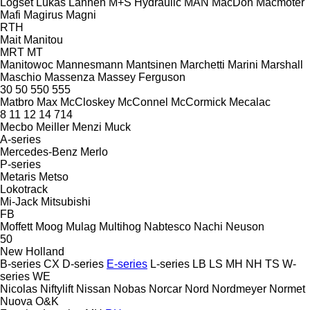
Logset
Lukas
Lännen
M+S Hydraulic
MAN
MacDon
Macmoter
Mafi
Magirus
Magni
RTH
Mait
Manitou
MRT
MT
Manitowoc
Mannesmann
Mantsinen
Marchetti
Marini
Marshall
Maschio
Massenza
Massey Ferguson
30
50
550
555
Matbro
Max
McCloskey
McConnel
McCormick
Mecalac
8
11
12
14
714
Mecbo
Meiller
Menzi Muck
A-series
Mercedes-Benz
Merlo
P-series
Metaris
Metso
Lokotrack
Mi-Jack
Mitsubishi
FB
Moffett
Moog
Mulag
Multihog
Nabtesco
Nachi
Neuson
50
New Holland
B-series
CX
D-series
E-series
L-series
LB
LS
MH
NH
TS
W-
series
WE
Nicolas
Niftylift
Nissan
Nobas
Norcar
Nord
Nordmeyer
Normet
Nuova
O&K