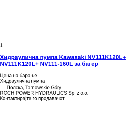
1
Хидраулична пумпа Kawasaki NV111K120L+
NV111K120L+ NV111-160L за багер
Цена на барање
Хидраулична пумпа
Полска, Tarnowskie Góry
ROCH POWER HYDRAULICS Sp. z o.o.
Контактирајте го продавачот