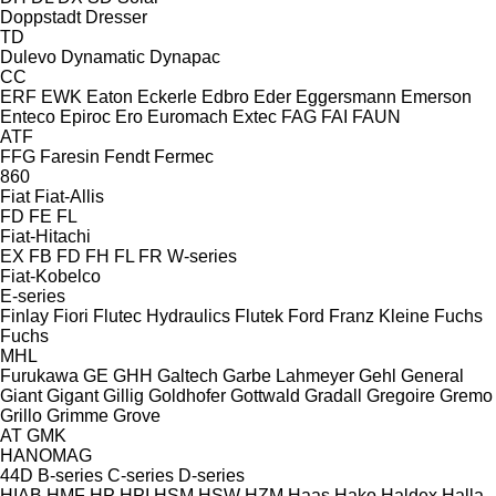
Doppstadt
Dresser
TD
Dulevo
Dynamatic
Dynapac
CC
ERF
EWK
Eaton
Eckerle
Edbro
Eder
Eggersmann
Emerson
Enteco
Epiroc
Ero
Euromach
Extec
FAG
FAI
FAUN
ATF
FFG
Faresin
Fendt
Fermec
860
Fiat
Fiat-Allis
FD
FE
FL
Fiat-Hitachi
EX
FB
FD
FH
FL
FR
W-series
Fiat-Kobelco
E-series
Finlay
Fiori
Flutec Hydraulics
Flutek
Ford
Franz Kleine
Fuchs
Fuchs
MHL
Furukawa
GE
GHH
Galtech
Garbe Lahmeyer
Gehl
General
Giant
Gigant
Gillig
Goldhofer
Gottwald
Gradall
Gregoire
Gremo
Grillo
Grimme
Grove
AT
GMK
HANOMAG
44D
B-series
C-series
D-series
HIAB
HMF
HP
HPI
HSM
HSW
HZM
Haas
Hako
Haldex
Halla