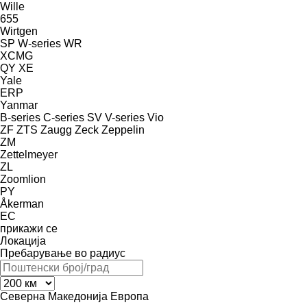
Wille
655
Wirtgen
SP
W-series
WR
XCMG
QY
XE
Yale
ERP
Yanmar
B-series
C-series
SV
V-series
Vio
ZF
ZTS
Zaugg
Zeck
Zeppelin
ZM
Zettelmeyer
ZL
Zoomlion
PY
Åkerman
EC
прикажи се
Локација
Пребарување во радиус
Северна Македонија
Европа