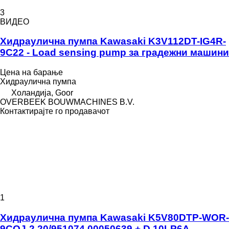
3
ВИДЕО
Хидраулична пумпа Kawasaki K3V112DT-IG4R-
9C22 - Load sensing pump за градежни машини
Цена на барање
Хидраулична пумпа
Холандија, Goor
OVERBEEK BOUWMACHINES B.V.
Контактирајте го продавачот
1
Хидраулична пумпа Kawasaki K5V80DTP-WOR-
9COJ-2 20/951074 00050639 + D 10LP6A