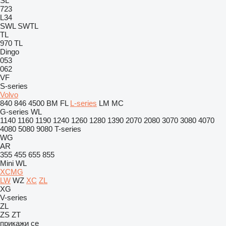
SL
723
L34
SWL
SWTL
TL
970
TL
Dingo
053
062
VF
S-series
Volvo
840
846
4500
BM
FL
L-series
LM
MC
G-series
WL
1140
1160
1190
1240
1260
1280
1390
2070
2080
3070
3080
4070
4080
5080
9080
T-series
WG
AR
355
455
655
855
Mini
WL
XCMG
LW
WZ
XC
ZL
XG
V-series
ZL
ZS
ZT
прикажи се