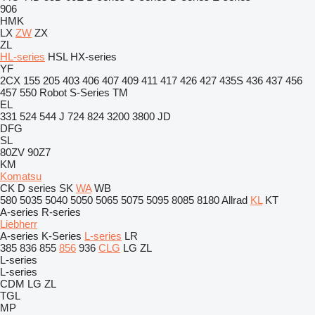
906
HMK
LX
ZW
ZX
ZL
HL-series
HSL
HX-series
YF
2CX
155
205
403
406
407
409
411
417
426
427
435S
436
437
456
457
550
Robot
S-Series
TM
EL
331
524
544 J
724
824
3200
3800
JD
DFG
SL
80ZV
90Z7
KM
Komatsu
CK
D series
SK
WA
WB
580
5035
5040
5050
5065
5075
5095
8085
8180
Allrad
KL
KT
A-series
R-series
Liebherr
A-series
K-Series
L-series
LR
385
836
855
856
936
CLG
LG
ZL
L-series
L-series
CDM
LG
ZL
TGL
MP