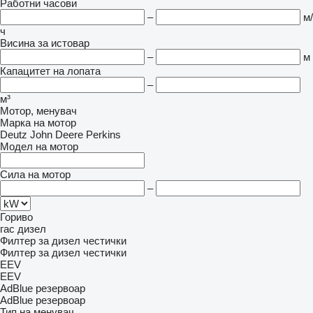
Работни часови
–
м/
ч
Висина за истовар
–
м
Капацитет на лопата
–
м³
Мотор, менувач
Марка на мотор
Deutz
John Deere
Perkins
Модел на мотор
Сила на мотор
–
Гориво
гас
дизел
Филтер за дизел честички
Филтер за дизел честички
EEV
EEV
AdBlue резервоар
AdBlue резервоар
Тип на менувач