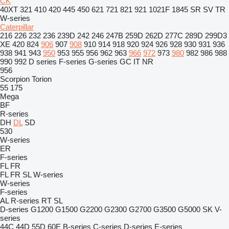
CK
40XT
321
410
420
445
450
621
721
821
921
1021F
1845
SR
SV
TR
W-series
Caterpillar
216
226
232
236
239D
242
246
247B
259D
262D
277C
289D
299D3
XE
420
824
906
907
908
910
914
918
920
924
926
928
930
931
936
938
941
943
950
953
955
956
962
963
966
972
973
980
982
986
988
990
992
D series
F-series
G-series
GC
IT
NR
956
Scorpion
Torion
55
175
Mega
BF
R-series
DH
DL
SD
530
W-series
ER
F-series
FL
FR
FL
FR
SL
W-series
W-series
F-series
AL
R-series
RT
SL
D-series
G1200
G1500
G2200
G2300
G2700
G3500
G5000
SK
V-
series
44C
44D
55D
60E
B-series
C-series
D-series
E-series