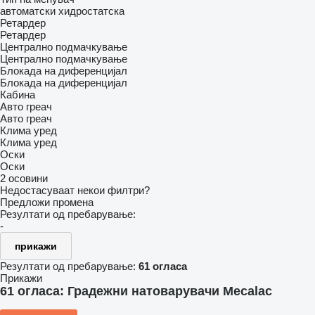
автоматски
хидростатска
Ретардер
Ретардер
Централно подмачкување
Централно подмачкување
Блокада на диференцијал
Блокада на диференцијал
Кабина
Авто греач
Авто греач
Клима уред
Клима уред
Оски
Оски
2 осовини
Недостасуваат некои филтри?
Предложи промена
Резултати од пребарување:
-
прикажи
Резултати од пребарување:
61 огласа
Прикажи
61 огласа:
Градежни натоварувачи Mecalac