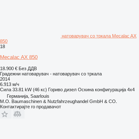
натоварувач со тркала Mecalac AX
850
18
Mecalac AX 850
18.900 €
Без ДДВ
Градежни натоварувач - натоварувач со тркала
2014
6.913 м/ч
Сила
33.81 kW (46 кс)
Гориво
дизел
Оскина конфигурација
4x4
Германија, Saarlouis
M.O. Baumaschinen & Nutzfahrzeughandel GmbH & CO.
Контактирајте го продавачот