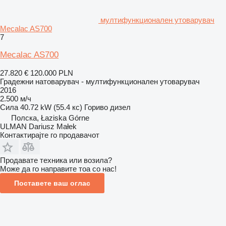
мултифункционален утоварувач
Mecalac AS700
7
Mecalac AS700
27.820 €
120.000 PLN
Градежни натоварувач - мултифункционален утоварувач
2016
2.500 м/ч
Сила
40.72 kW (55.4 кс)
Гориво
дизел
Полска, Łaziska Górne
ULMAN Dariusz Małek
Контактирајте го продавачот
Продавате техника или возила?
Може да го направите тоа со нас!
Поставете ваш оглас