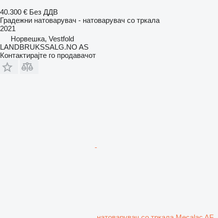
40.300 €
Без ДДВ
Градежни натоварувач - натоварувач со тркала
2021
Норвешка, Vestfold
LANDBRUKSSALG.NO AS
Контактирајте го продавачот
натоварувач со тркала Mecalac AF