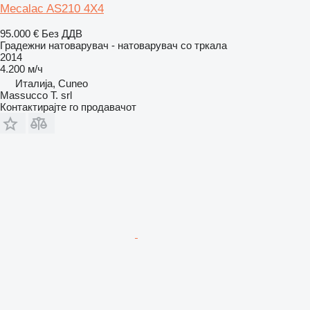
Mecalac AS210 4X4
95.000 €
Без ДДВ
Градежни натоварувач - натоварувач со тркала
2014
4.200 м/ч
Италија, Cuneo
Massucco T. srl
Контактирајте го продавачот