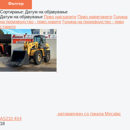
Филтер
Сортирање
:
Датум на објавување
Датум на објавување
Прво најскапите
Прво најевтините
Година
на производство - прво новите
Година на производство - прво
старите
натоварувач со тркала Mecalac
AS210 4X4
18