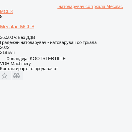
натоварувач со тркала Mecalac
MCL 8
8
Mecalac MCL 8
36.900 €
Без ДДВ
Градежни натоварувач - натоварувач со тркала
2022
218 м/ч
Холандија, KOOTSTERTILLE
VDH Machinery
Контактирајте го продавачот