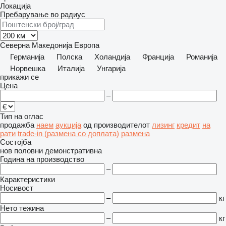
Локација
Пребарување во радиус
Северна Македонија
Европа
Германија
Полска
Холандија
Франција
Романија
Норвешка
Италија
Унгарија
прикажи се
Цена
–
Тип на оглас
продажба
наем
аукција
од производителот
лизинг
кредит
на
рати
trade-in (размена со доплата)
размена
Состојба
нов
половни
демонстративна
Година на производство
–
Карактеристики
Носивост
–
кг
Нето тежина
–
кг