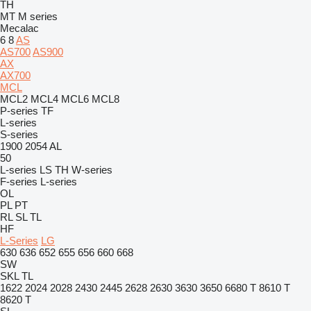
TH
MT
M series
Mecalac
6
8
AS
AS700
AS900
AX
AX700
MCL
MCL2
MCL4
MCL6
MCL8
P-series
TF
L-series
S-series
1900
2054
AL
50
L-series
LS
TH
W-series
F-series
L-series
OL
PL
PT
RL
SL
TL
HF
L-Series
LG
630
636
652
655
656
660
668
SW
SKL
TL
1622
2024
2028
2430
2445
2628
2630
3630
3650
6680 T
8610 T
8620 T