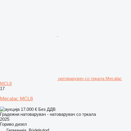
натоварувач со тркала Mecalac
MCL8
17
Mecalac MCL8
17.000 €
Без ДДВ
Градежни натоварувач - натоварувач со тркала
2025
Гориво
дизел
Германија, Büdelsdorf