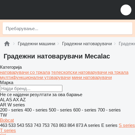
Градежни машини
Градежни натоварувачи
Градеж
Градежни натоварувачи Mecalac
Категорија
натоварувачи со тркала
телескопски натоварувачи на тркала
мултифункционални утоварувачи
мини натоварувачи
Марка
Не се најдени резултати за ова барање
AL
AS
AX
AZ
AR
W series
200 - series
400 - series
500 - series
600 - series
700 - series
TW
Bobcat
463
533
543
553
743
753
763
863
864
873
A series
E series
S series
T series