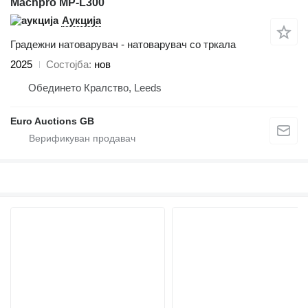
Machpro MP-L300
Аукција
Градежни натоварувач - натоварувач со тркала
2025
Состојба
нов
Обединето Кралство, Leeds
Euro Auctions GB