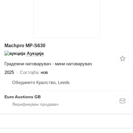
Machpro MP-S630
Аукција
Градежни натоварувач - мини натоварувач
2025
Состојба
нов
Обединето Кралство, Leeds
Euro Auctions GB