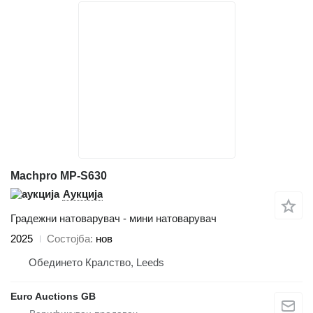
Machpro MP-S630
Аукција
Градежни натоварувач - мини натоварувач
2025
Состојба
нов
Обединето Кралство, Leeds
Euro Auctions GB