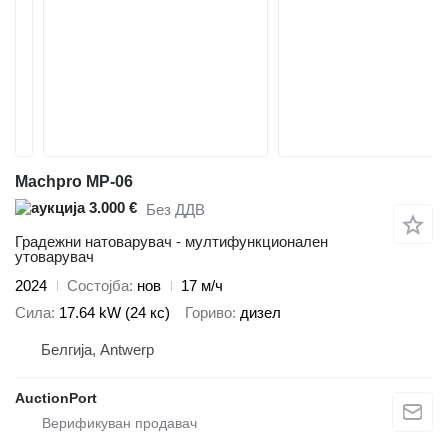
Machpro MP-06
3.000 €
Без ДДВ
Градежни натоварувач - мултифункционален
утоварувач
2024
Состојба
нов
17 м/ч
Сила
17.64 kW (24 кс)
Гориво
дизел
Белгија, Antwerp
AuctionPort