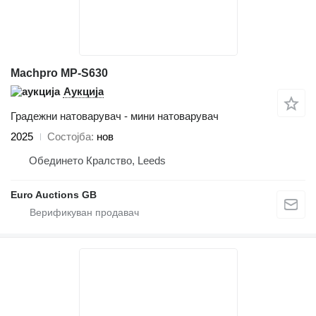
Machpro MP-S630
Аукција
Градежни натоварувач - мини натоварувач
2025
Состојба
нов
Обединето Кралство, Leeds
Euro Auctions GB