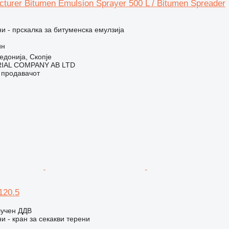
turer Bitumen Emulsion Sprayer 500 L / Bitumen Spreader
 - прскалка за битуменска емулзија
ин
донија, Скопје
IAL COMPANY AB LTD
о продавачот
120.5
лучен ДДВ
 - кран за секакви терени