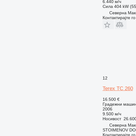
RM
6.440 м/ч
Сила
404 kW (55
Северна Мак
Контактирајте г
12
Terex TC 260
16.500 €
Градежни машини
2006
9.500 м/ч
Носивост
26.600
Северна Маке
STOIMENOV DO
Контактирајте г