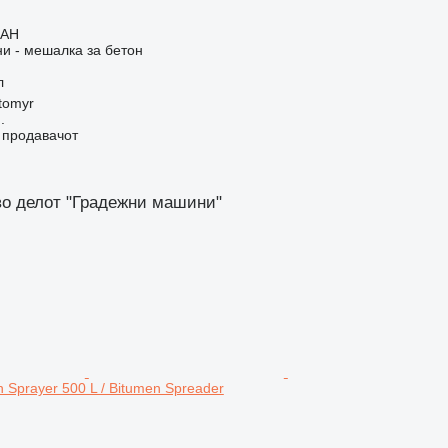
UAH
и - мешалка за бетон
л
tomyr
.
о продавачот
во делот "Градежни машини"
 Sprayer 500 L / Bitumen Spreader