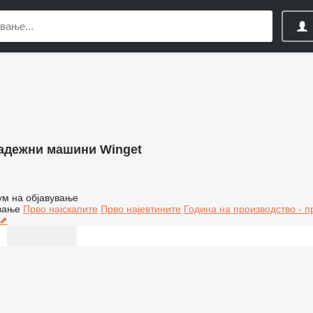
адежни машини Winget
ум на објавување
вање
Прво најскапите
Прво најевтините
Година на производство - п
 ⬈