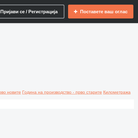
Пријави се / Регистрација
Поставете ваш оглас
рво новите
Година на производство - прво старите
Километража