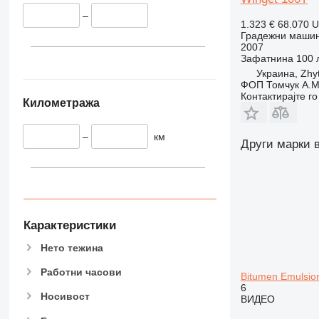
340
Vibromax
–
345
1.323 €
68.070 
349
Градежни машин
2007
350
Зафатнина
100 
365
Украина, Zhy
ФОП Томчук А.М
374
Контактирајте г
Километража
390
395
–
км
416
Други марки 
420
424
426
428
430
Карактеристики
432
Нето тежина
434
Работни часови
444
Bitumen Emulsion
6
589
Носивост
ВИДЕО
826