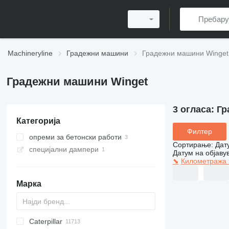
Machineryline
Градежни машини
Градежни машини Winget
Градежни машини Winget
3 огласа:
Гр
Категорија
Филтер
опреми за бетонски работи
Сортирање
:
Дат
специјални дампери
мешалки за бетон
Датум на објаву
⬊
Километража
дампери гасеничари
Марка
Caterpillar
Titan
AL
SP
AX
X-Series
AFW
HD
FlexiROC
1304
400 - series
BC
BG
BB
TW
553
GSH
Leonardo
AHK
K-series
CK
3.5
B-series
450