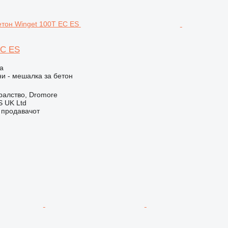
EC ES
а
и - мешалка за бетон
ралство, Dromore
 UK Ltd
о продавачот