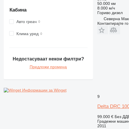
50.000 км
980
8.000 м/ч
Кабина
982
Гориво
дизел
Северна Маке
988
Авто греач
Контактирајте г
990
992
Клима уред
AP
C-series
CB
Недостасуваат некои филтри?
CS
Предложи промена
D series
E-series
F-series
GC
Информации за Winget
IT
9
M-series
Delta DRC 10
MH
NR
99.000 €
Без ДД
Градежни машин
PM
2011