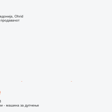
донија, Ohrid
о продавачот
0
В
и - машина за дупчење