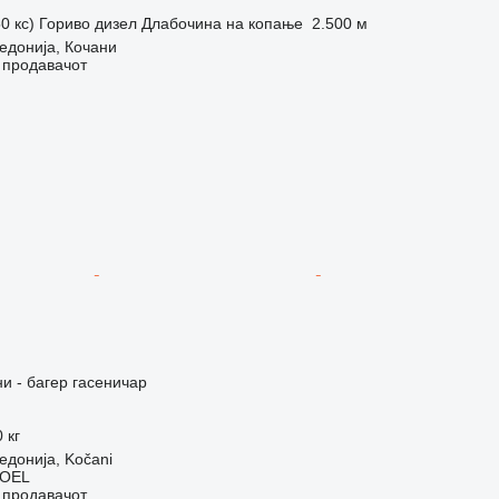
0 кс)
Гориво
дизел
Длабочина на копање
2.500 м
едонија, Кочани
о продавачот
 - багер гасеничар
 кг
донија, Kočani
OEL
о продавачот