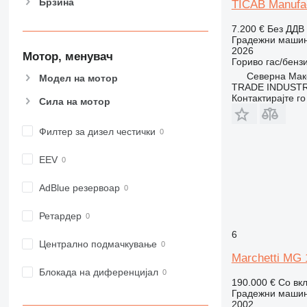
Брзина
TICAB Manufac
906
907
7.200 €
Без ДДВ
908
Градежни машини
2026
Мотор, менувач
910
Гориво
гас/бенз
914
Северна Маке
Модел на мотор
TRADE INDUSTR
918
Контактирајте г
Сила на мотор
924
926
Филтер за дизел честички
928
930
EEV
938
950
AdBlue резервоар
953
Ретардер
955
6
962
Централно подмачкување
963
Marchetti MG 
966
Блокада на диференцијал
190.000 €
Со вк
972
Градежни машини
973
2002