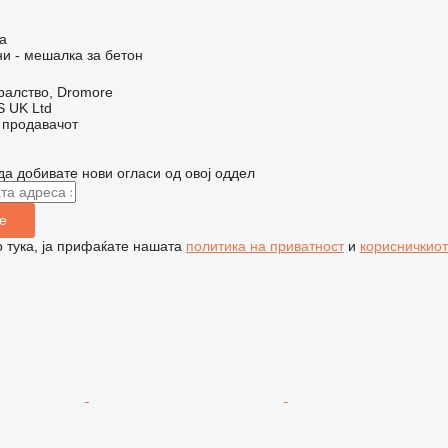
а
и - мешалка за бетон
ралство, Dromore
 UK Ltd
о продавачот
да добивате нови огласи од овој оддел
е
 тука, ја прифаќате нашата
политика на приватност
и
корисничкиот