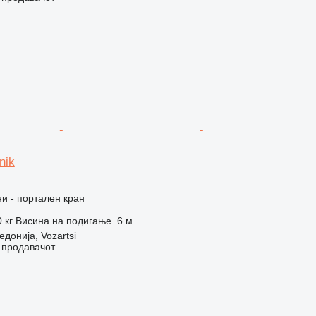
nik
и - портален кран
 кг
Висина на подигање
6 м
донија, Vozartsi
о продавачот