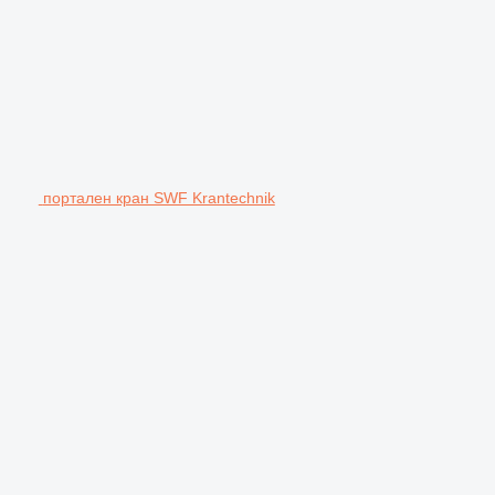
портален кран SWF Krantechnik