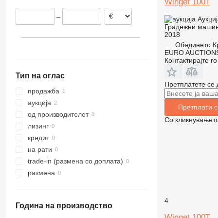
Winget 100T
312
435S
3369
XR
–
Аукциј
313
436
3394
XS
Градежни машин
314
437
4069
XZ
2018
315
456
4394
ZL
Обединето К
EURO AUCTIONS
316
457
E-series
Контактирајте г
317
8008
Liftlux
Тип на оглас
318
8018
Pecolift
Претплатете се 
319
8025
R-series
продажба
320
8026
Toucan
аукција
Претплати с
321
8030
од производителот
Со кликнувањето
322
8035
лизинг
323
CT
кредит
324
JS
на рати
325
JZ
trade-in (размена со доплата)
326
NXT
размена
329
S-Series
330
TM
4
Година на производство
336
VMT
Winget 100T