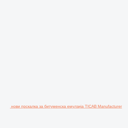
нови прскалка за битуменска емулзија TICAB Manufacturer