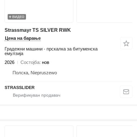
ВИДЕО
Strassmayr TS SILVER RWK
Цена на барање
Градежни машини - прскалка за битуменска
емулзија
2026
Состојба
нов
Полска, Niepruszewo
STRASSLIDER