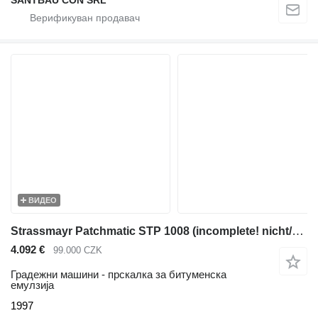
ВИДЕО
Strassmayr Patchmatic STP 1008 (incomplete! nicht/nie-komplet
4.092 €
99.000 CZK
Градежни машини - прскалка за битуменска
емулзија
1997