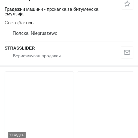
Градежни машини - прскалка за битуменска
емулзија
Состојба
нов
Полска, Niepruszewo
STRASSLIDER
ВИДЕО