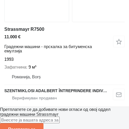
Strassmayr R7500
11.000 €
Градежни машини - прскалка за битуменска
емулзија
1993
Зафатнина
9 м³
Романија, Borș
SZENTMIKLOSI ADALBERT ÎNTREPRINDERE INDIVIDUALĂ
Претплатете се да добивате нови огласи од овој оддел
градежни машини
Strassmayr
Претплати се