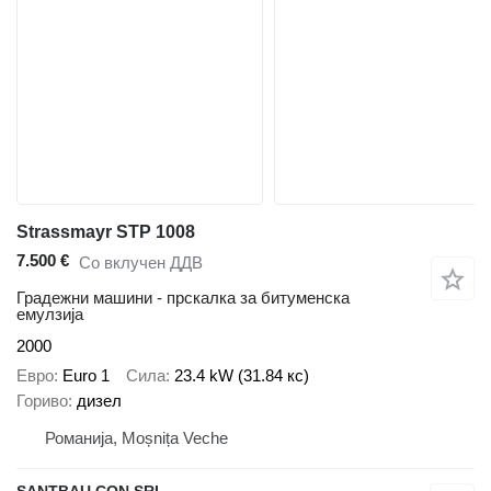
Strassmayr STP 1008
7.500 €
Со вклучен ДДВ
Градежни машини - прскалка за битуменска
емулзија
2000
Евро
Euro 1
Сила
23.4 kW (31.84 кс)
Гориво
дизел
Романија, Moșnița Veche
SANTBAU CON SRL