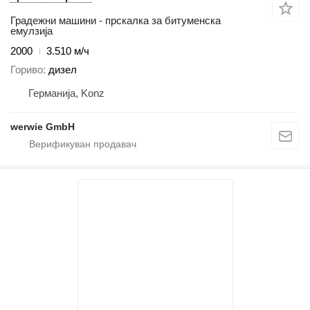
Градежни машини - прскалка за битуменска
емулзија
2000
3.510 м/ч
Гориво
дизел
Германија, Konz
werwie GmbH