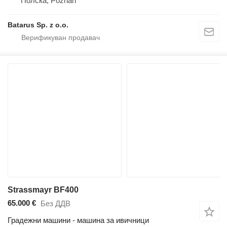
Полска, Poznań
Batarus Sp. z o.o.
Strassmayr BF400
65.000 €
Без ДДВ
Градежни машини - машина за ивичници