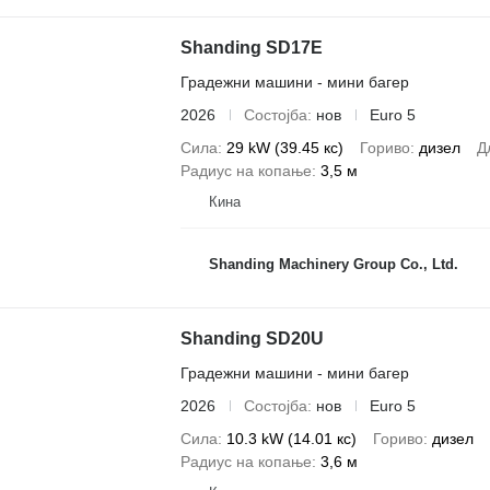
Shanding SD17E
Градежни машини - мини багер
2026
Состојба
нов
Euro 5
Сила
29 kW (39.45 кс)
Гориво
дизел
Д
Радиус на копање
3,5 м
Кина
Shanding Machinery Group Co., Ltd.
Shanding SD20U
Градежни машини - мини багер
2026
Состојба
нов
Euro 5
Сила
10.3 kW (14.01 кс)
Гориво
дизел
Радиус на копање
3,6 м