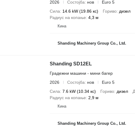
2026
Состојба
нов
Euro 5
Сила
14.6 kW (19.86 кс)
Гориво
дизел
Радиус на копање
4,3 м
Кина
Shanding Machinery Group Co., Ltd.
Shanding SD12EL
Градежни машини - мини багер
2026
Состојба
нов
Euro 5
Сила
7.6 kW (10.34 кс)
Гориво
дизел
Д
Радиус на копање
2,9 м
Кина
Shanding Machinery Group Co., Ltd.