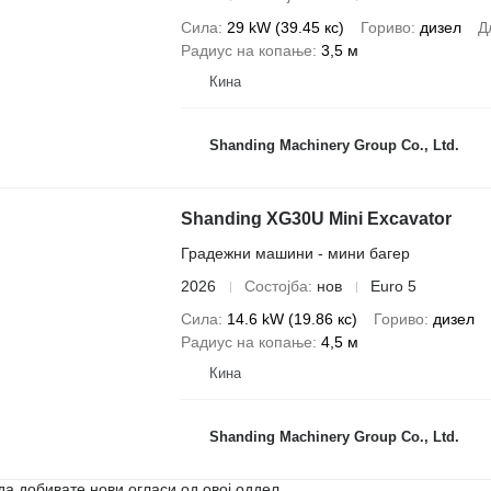
Сила
29 kW (39.45 кс)
Гориво
дизел
Д
Радиус на копање
3,5 м
Кина
Shanding Machinery Group Co., Ltd.
Shanding XG30U Mini Excavator
Градежни машини - мини багер
2026
Состојба
нов
Euro 5
Сила
14.6 kW (19.86 кс)
Гориво
дизел
Радиус на копање
4,5 м
Кина
Shanding Machinery Group Co., Ltd.
да добивате нови огласи од овој оддел