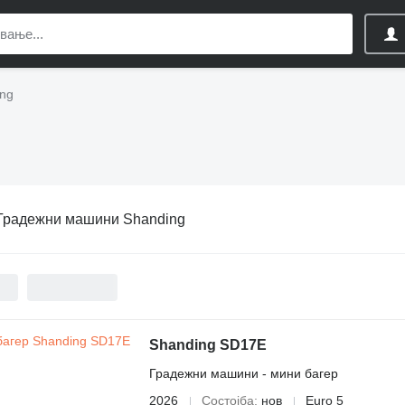
ng
Градежни машини Shanding
Shanding SD17E
Градежни машини - мини багер
2026
Состојба
нов
Euro 5