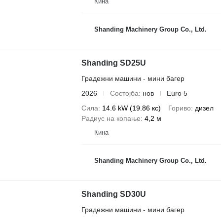
Кина
Shanding Machinery Group Co., Ltd.
Shanding SD25U
Градежни машини - мини багер
2026
Состојба
нов
Euro 5
Сила
14.6 kW (19.86 кс)
Гориво
дизел
Радиус на копање
4,2 м
Кина
Shanding Machinery Group Co., Ltd.
Shanding SD30U
Градежни машини - мини багер