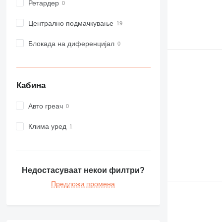
Ретардер
982
988
Централно подмачкување
990
Блокада на диференцијал
992
AP
C-series
CB
Кабина
CS
D series
Авто греач
E-series
Клима уред
F-series
GC
IT
M-series
Недостасуваат некои филтри?
MH
Предложи промена
NR
PM
RM