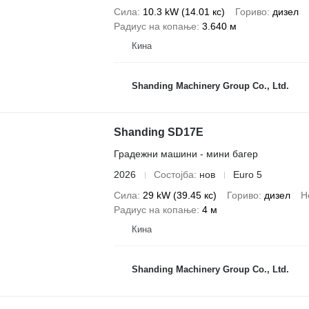
Сила
10.3 kW (14.01 кс)
Гориво
дизел
Радиус на копање
3.640 м
Кина
Shanding Machinery Group Co., Ltd.
Shanding SD17E
Градежни машини - мини багер
2026
Состојба
нов
Euro 5
Сила
29 kW (39.45 кс)
Гориво
дизел
Н
Радиус на копање
4 м
Кина
Shanding Machinery Group Co., Ltd.