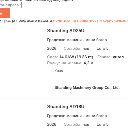
е
 тука, ја прифаќате нашата
политика на приватност
и
корисничкиот
Shanding SD25U
Градежни машини - мини багер
2026
Состојба
нов
Euro 5
Сила
14.6 kW (19.86 кс)
Гориво
дизел
Радиус на копање
4,2 м
Кина
Shanding Machinery Group Co., Ltd.
Shanding SD18U
Градежни машини - мини багер
2026
Состојба
нов
Euro 5