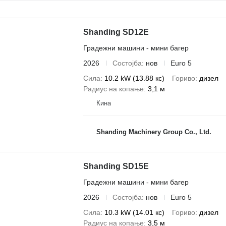
Shanding SD12E
Градежни машини - мини багер
2026
Состојба
нов
Euro 5
Сила
10.2 kW (13.88 кс)
Гориво
дизел
Радиус на копање
3,1 м
Кина
Shanding Machinery Group Co., Ltd.
Shanding SD15E
Градежни машини - мини багер
2026
Состојба
нов
Euro 5
Сила
10.3 kW (14.01 кс)
Гориво
дизел
Радиус на копање
3,5 м