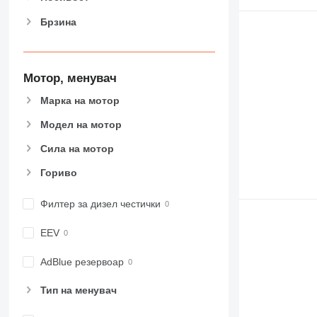
907
Брзина
908
910
914
918
Мотор, менувач
924
Марка на мотор
926
Модел на мотор
928
930
Сила на мотор
938
Гориво
950
953
Филтер за дизел честички
955
962
EEV
963
966
AdBlue резервоар
972
Тип на менувач
973
980