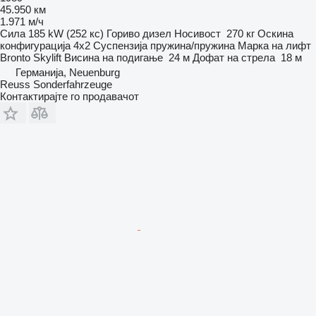
45.950 км
1.971 м/ч
Сила
185 kW (252 кс)
Гориво
дизел
Носивост
270 кг
Оскина
конфигурација
4x2
Суспензија
пружина/пружина
Марка на лифт
Bronto Skylift
Висина на подигање
24 м
Дофат на стрела
18 м
Германија, Neuenburg
Reuss Sonderfahrzeuge
Контактирајте го продавачот