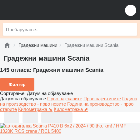
Градежни машини
Градежни машини Scania
Градежни машини Scania
145 огласа:
Градежни машини Scania
Филтер
Сортирање
:
Датум на објавување
Датум на објавување
Прво најскапите
Прво најевтините
Година
на производство - прво новите
Година на производство - прво
старите
Километража ⬊
Километража ⬈