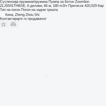
Суспензија
пружина/пружина
Пумпа за бетон
Zoomlion
ZLJ5541THBSE, 6 делови, 66 м, 180 m3/ч
Притисок
420,029 бар
Тип на погон
Погон на задни тркала
Кина, Zheng Zhou Shi
Контактирајте го продавачот