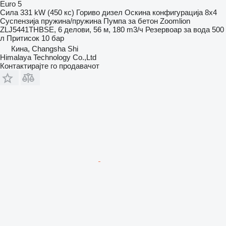
Euro 5
Сила
331 kW (450 кс)
Гориво
дизел
Оскина конфигурација
8x4
Суспензија
пружина/пружина
Пумпа за бетон
Zoomlion
ZLJ5441THBSE, 6 делови, 56 м, 180 m3/ч
Резервоар за вода
500
л
Притисок
10 бар
Кина, Changsha Shi
Himalaya Technology Co.,Ltd
Контактирајте го продавачот