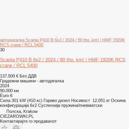
автодигалка Scania P410 B 6x2 / 2024 / 90 tho. km! / HMF 1920K
RCS crane / RCL 5400
30
Scania P410 B 6x2 / 2024 / 90 tho. km! / HMF 1920K RCS
crane / RCL 5400
137.500 €
Без ДДВ
Градежни машини - автодигалка
2024
90.000 км
Euro 6
Сила
301 kW (410 кс)
Гориво
дизел
Носивост
12.051 кг
Оскина
конфигурација
6x2
Суспензија
пружина/пневматски
Полска, Krakow
CIEZAROWKI.PL
Контактирајте го продавачот