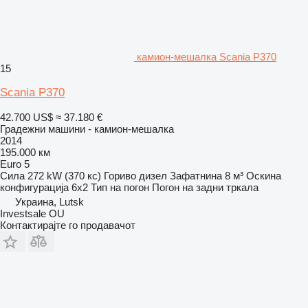
камион-мешалка Scania P370
15
Scania P370
42.700 US$
≈ 37.180 €
Градежни машини - камион-мешалка
2014
195.000 км
Euro 5
Сила
272 kW (370 кс)
Гориво
дизел
Зафатнина
8 м³
Оскина
конфигурација
6x2
Тип на погон
Погон на задни тркала
Украина, Lutsk
Investsale OU
Контактирајте го продавачот