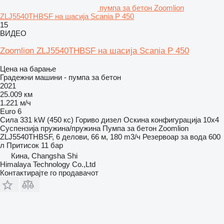
пумпа за бетон Zoomlion
ZLJ5540THBSF на шасија Scania P 450
15
ВИДЕО
Zoomlion ZLJ5540THBSF на шасија Scania P 450
Цена на барање
Градежни машини - пумпа за бетон
2021
25.009 км
1.221 м/ч
Euro 6
Сила
331 kW (450 кс)
Гориво
дизел
Оскина конфигурација
10x4
Суспензија
пружина/пружина
Пумпа за бетон
Zoomlion
ZLJ5540THBSF, 6 делови, 66 м, 180 m3/ч
Резервоар за вода
600
л
Притисок
11 бар
Кина, Changsha Shi
Himalaya Technology Co.,Ltd
Контактирајте го продавачот