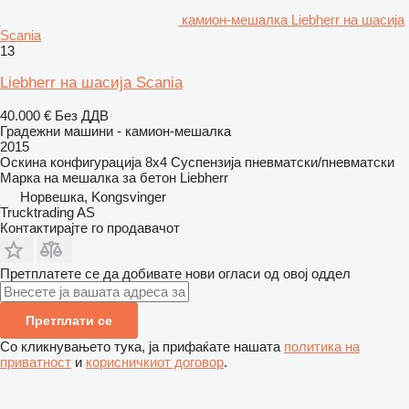
камион-мешалка Liebherr на шасија
Scania
13
Liebherr на шасија Scania
40.000 €
Без ДДВ
Градежни машини - камион-мешалка
2015
Оскина конфигурација
8x4
Суспензија
пневматски/пневматски
Марка на мешалка за бетон
Liebherr
Норвешка, Kongsvinger
Trucktrading AS
Контактирајте го продавачот
Претплатете се да добивате нови огласи од овој оддел
Претплати се
Со кликнувањето тука, ја прифаќате нашата
политика на
приватност
и
корисничкиот договор
.