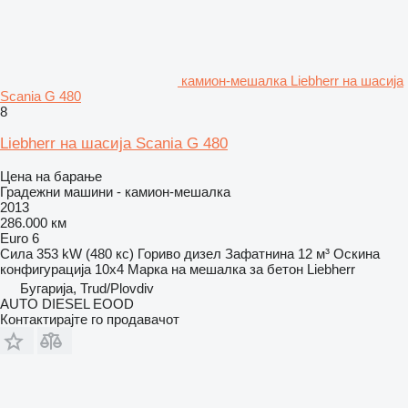
камион-мешалка Liebherr на шасија
Scania G 480
8
Liebherr на шасија Scania G 480
Цена на барање
Градежни машини - камион-мешалка
2013
286.000 км
Euro 6
Сила
353 kW (480 кс)
Гориво
дизел
Зафатнина
12 м³
Оскина
конфигурација
10x4
Марка на мешалка за бетон
Liebherr
Бугарија, Trud/Plovdiv
AUTO DIESEL EOOD
Контактирајте го продавачот