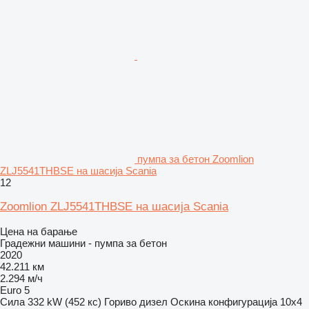
пумпа за бетон Zoomlion
ZLJ5541THBSE на шасија Scania
12
Zoomlion ZLJ5541THBSE на шасија Scania
Цена на барање
Градежни машини - пумпа за бетон
2020
42.211 км
2.294 м/ч
Euro 5
Сила
332 kW (452 кс)
Гориво
дизел
Оскина конфигурација
10x4