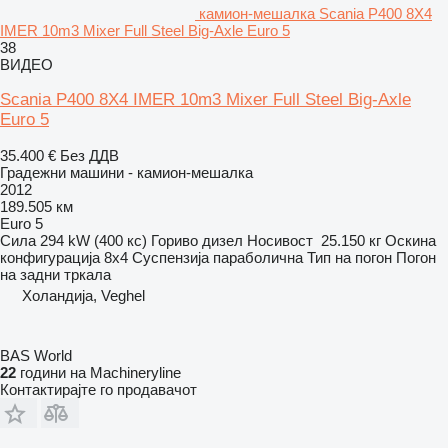
камион-мешалка Scania P400 8X4
IMER 10m3 Mixer Full Steel Big-Axle Euro 5
38
ВИДЕО
Scania P400 8X4 IMER 10m3 Mixer Full Steel Big-Axle
Euro 5
35.400 €
Без ДДВ
Градежни машини - камион-мешалка
2012
189.505 км
Euro 5
Сила
294 kW (400 кс)
Гориво
дизел
Носивост
25.150 кг
Оскина
конфигурација
8x4
Суспензија
параболична
Тип на погон
Погон
на задни тркала
Холандија, Veghel
BAS World
22
години на Machineryline
Контактирајте го продавачот