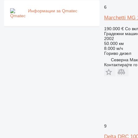
PM
6
RM
Информации за Qmatec
Marchetti MG 
190.000 €
Со вк
Градежни машини
2002
50.000 км
8.000 м/ч
Гориво
дизел
Северна Маке
Контактирајте г
9
Delta DRC 10