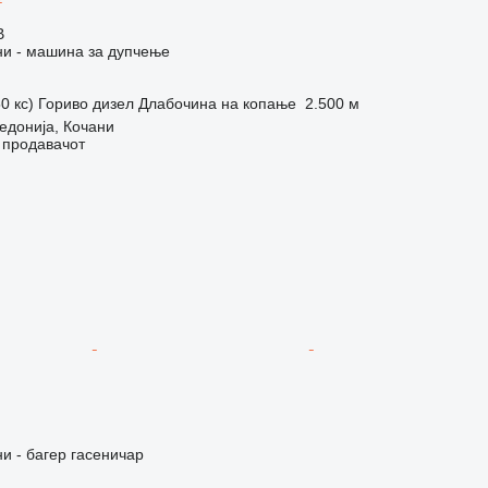
В
и - машина за дупчење
0 кс)
Гориво
дизел
Длабочина на копање
2.500 м
едонија, Кочани
о продавачот
 - багер гасеничар