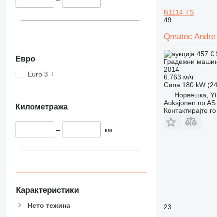
345
Vibromax
N1114 TS
349
49
350
365
Qmatec Andre
374
457 €
Евро
390
Градежни машин
2014
395
Euro 3
6.763 м/ч
416
Сила
180 kW (24
420
Норвешка, Yt
Auksjonen.no AS
424
Километража
Контактирајте г
426
428
–
км
430
432
434
444
589
Карактеристики
826
Нето тежина
23
906