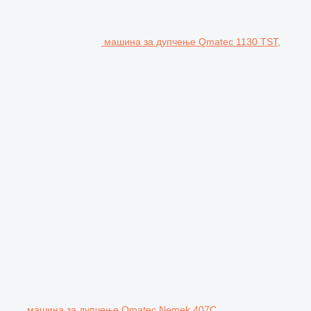
машина за дупчење Qmatec 1130 TST,
машина за дупчење Qmatec Nemek 407C