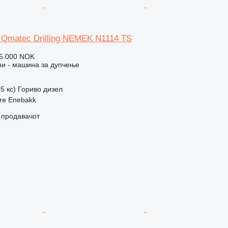
 Qmatec Drilling NEMEK N1114 TS
5.000 NOK
и - машина за дупчење
5 кс)
Гориво
дизел
re Enebakk
о продавачот