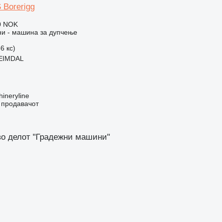
 Borerigg
0 NOK
и - машина за дупчење
6 кс)
EIMDAL
ineryline
о продавачот
во делот "Градежни машини"