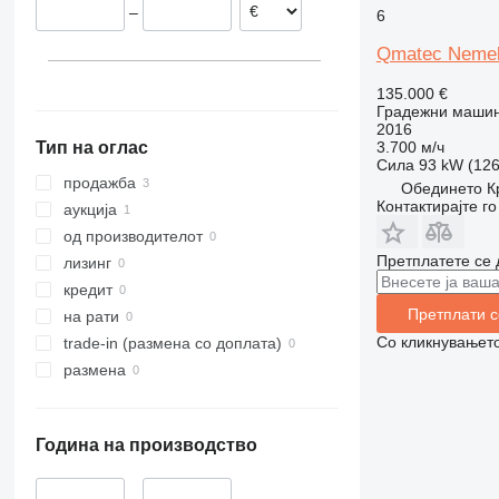
–
6
313
436
3394
XS
314
437
4069
XZ
Qmatec Neme
315
456
4394
ZL
135.000 €
316
457
E-series
Градежни машин
317
8008
Liftlux
2016
3.700 м/ч
Тип на оглас
318
8018
Pecolift
Сила
93 kW (126
319
8025
R-series
продажба
Обединето Кр
Контактирајте г
320
8026
Toucan
аукција
321
8030
од производителот
322
8035
Претплатете се 
лизинг
323
8085
кредит
Претплати с
324
CT
на рати
325
JS
Со кликнувањето
trade-in (размена со доплата)
326
JZ
размена
329
NXT
330
S-Series
Година на производство
336
TM
340
VMT
–