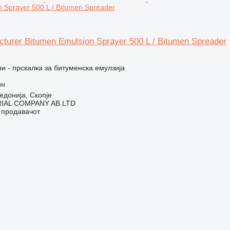
 Sprayer 500 L / Bitumen Spreader
turer Bitumen Emulsion Sprayer 500 L / Bitumen Spreader
 - прскалка за битуменска емулзија
ин
донија, Скопје
IAL COMPANY AB LTD
о продавачот