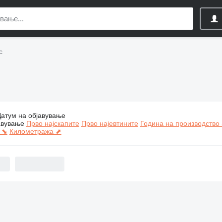
c
Датум на објавување
радежни машини Qmatec
авување
Прво најскапите
Прво најевтините
Година на производство 
 ⬊
Километража ⬈