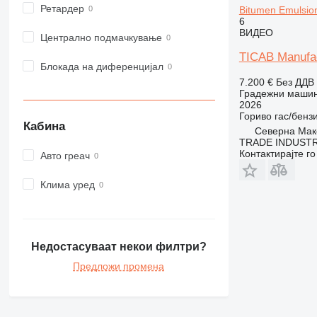
Ретардер
Bitumen Emulsion
973
6
980
ВИДЕО
Централно подмачкување
982
TICAB Manufac
988
Блокада на диференцијал
990
7.200 €
Без ДДВ
Градежни машини
992
2026
AP
Гориво
гас/бенз
Кабина
Северна Маке
C-series
TRADE INDUSTR
CB
Контактирајте г
Авто греач
CS
D series
Клима уред
E-series
F-series
GC
Недостасуваат некои филтри?
IT
Предложи промена
M-series
MH
NR