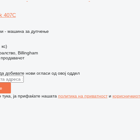
k 407C
и - машина за дупчење
 кс)
алство, Billingham
о продавачот
да добивате нови огласи од овој оддел
е
 тука, ја прифаќате нашата
политика на приватност
и
корисничкиот