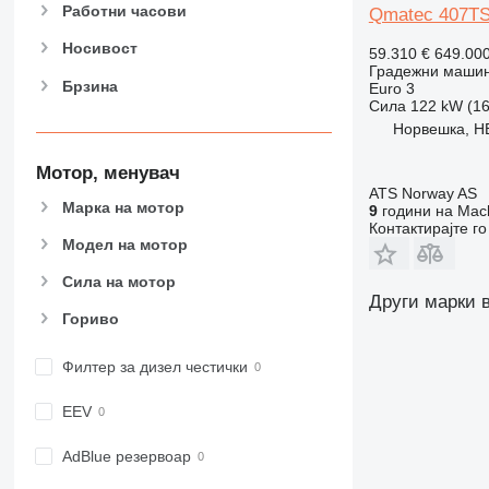
907
Работни часови
Qmatec 407TS
908
Носивост
59.310 €
649.00
910
Градежни машин
Брзина
Euro 3
914
Сила
122 kW (16
918
Норвешка, H
920
924
Мотор, менувач
ATS Norway AS
926
Марка на мотор
9
години на Mach
928
Контактирајте г
Модел на мотор
930
931
Сила на мотор
938
Други марки 
Гориво
950
953
Филтер за дизел честички
955
962
EEV
963
966
AdBlue резервоар
972