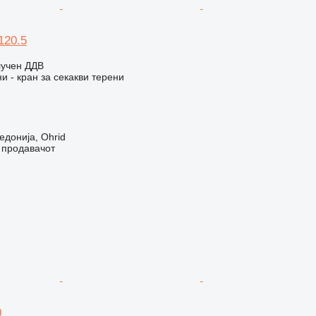
120.5
лучен ДДВ
 - кран за секакви терени
донија, Ohrid
о продавачот
0