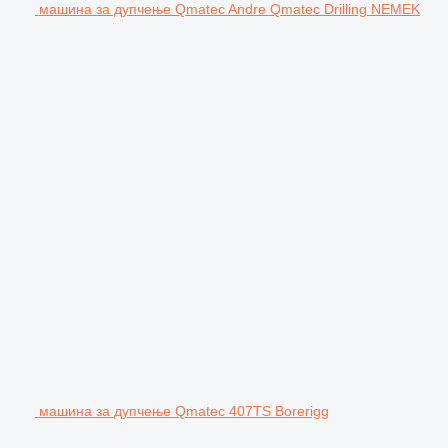
машина за дупчење Qmatec Andre Qmatec Drilling NEMEK
машина за дупчење Qmatec 407TS Borerigg