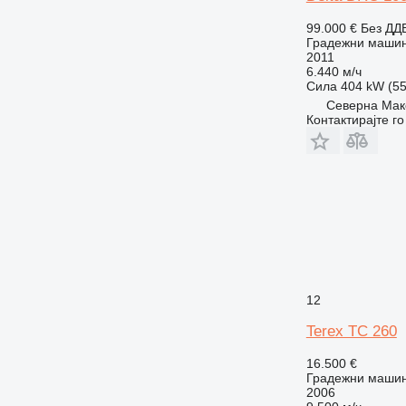
99.000 €
Без ДД
Градежни машин
2011
6.440 м/ч
Сила
404 kW (55
Северна Мак
Контактирајте г
12
Terex TC 260
16.500 €
Градежни машини
2006