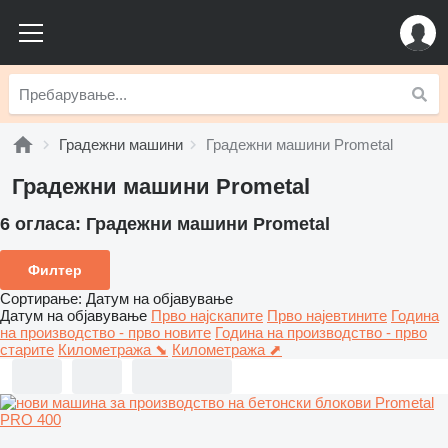
Градежни машини
Градежни машини Prometal
Градежни машини Prometal
6 огласа:
Градежни машини Prometal
Филтер
Сортирање
:
Датум на објавување
Датум на објавување
Прво најскапите
Прво најевтините
Година
на производство - прво новите
Година на производство - прво
старите
Километража ⬊
Километража ⬈