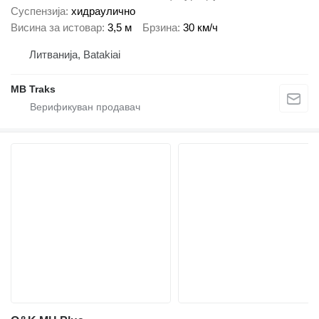
Суспензија
хидраулично
Висина за истовар
3,5 м
Брзина
30 км/ч
Литванија, Batakiai
MB Traks