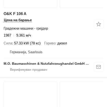
O&K F 106 A
Цена на барање
Градежни машини - грејдер
1987
9.361 м/ч
Сила
57.33 kW (78 кс)
Гориво
дизел
Германија, Saarlouis
M.O. Baumaschinen & Nutzfahrzeughandel GmbH & CO.