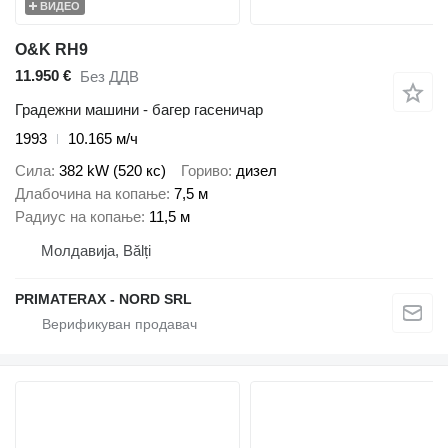
ВИДЕО
O&K RH9
11.950 €
Без ДДВ
Градежни машини - багер гасеничар
1993
10.165 м/ч
Сила
382 kW (520 кс)
Гориво
дизел
Длабочина на копање
7,5 м
Радиус на копање
11,5 м
Молдавија, Bălți
PRIMATERAX - NORD SRL