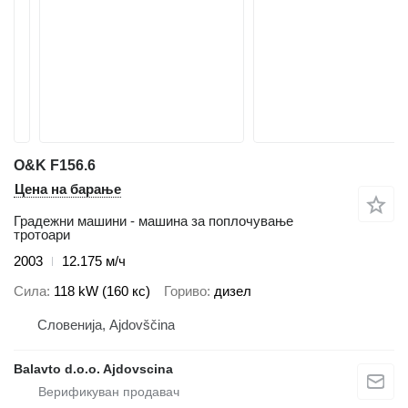
O&K F156.6
Цена на барање
Градежни машини - машина за поплочување
тротоари
2003
12.175 м/ч
Сила
118 kW (160 кс)
Гориво
дизел
Словенија, Ajdovščina
Balavto d.o.o. Ajdovscina