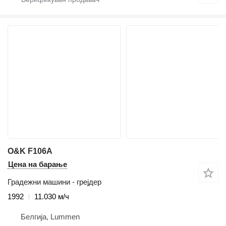
O&K F106A
Цена на барање
Градежни машини - грејдер
1992
11.030 м/ч
Белгија, Lummen