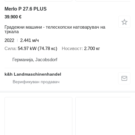
Merlo P 27.6 PLUS
39.900 €
Градежни машини - телескопски натоварувач на
тркала
2022
2.441 м/ч
Сила
54.97 kW (74.78 кс)
Носивост
2.700 кг
Германија, Jacobsdorf
k&h Landmaschinenhandel