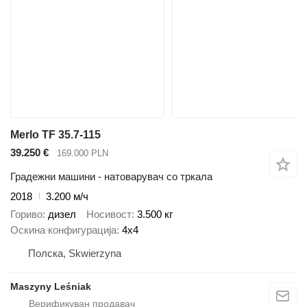
Merlo TF 35.7-115
39.250 €
169.000 PLN
Градежни машини - натоварувач со тркала
2018
3.200 м/ч
Гориво
дизел
Носивост
3.500 кг
Оскина конфигурација
4x4
Полска, Skwierzyna
Maszyny Leśniak