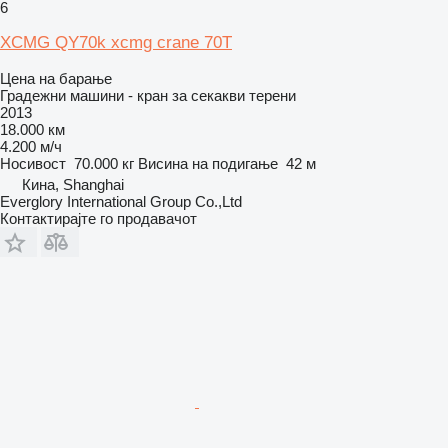
6
XCMG QY70k xcmg crane 70T
Цена на барање
Градежни машини - кран за секакви терени
2013
18.000 км
4.200 м/ч
Носивост
70.000 кг
Висина на подигање
42 м
Кина, Shanghai
Everglory International Group Co.,Ltd
Контактирајте го продавачот