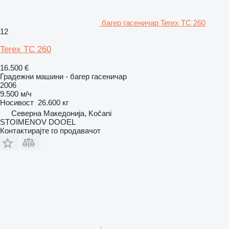
багер гасеничар Terex TC 260
12
Terex TC 260
16.500 €
Градежни машини - багер гасеничар
2006
9.500 м/ч
Носивост
26.600 кг
Северна Македонија, Kočani
STOIMENOV DOOEL
Контактирајте го продавачот