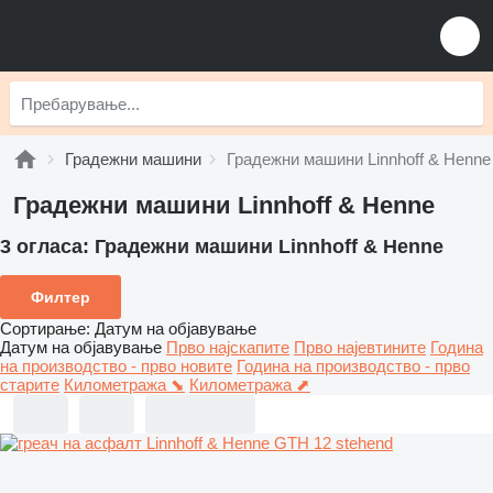
Градежни машини
Градежни машини Linnhoff & Henne
Градежни машини Linnhoff & Henne
3 огласа:
Градежни машини Linnhoff & Henne
Филтер
Сортирање
:
Датум на објавување
Датум на објавување
Прво најскапите
Прво најевтините
Година
на производство - прво новите
Година на производство - прво
старите
Километража ⬊
Километража ⬈