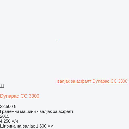
валјак за асфалт Dynapac CC 3300
11
Dynapac CC 3300
22.500 €
Градежни машини - валјак за асфалт
2019
4.250 м/ч
Ширина на валјак
1.600 мм