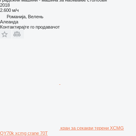
2018
2.600 м/ч
Романија, Велень
Алеанда
Контактирајте го продавачот
кран за секакви терени XCMG
QY70k xcmg crane 70T