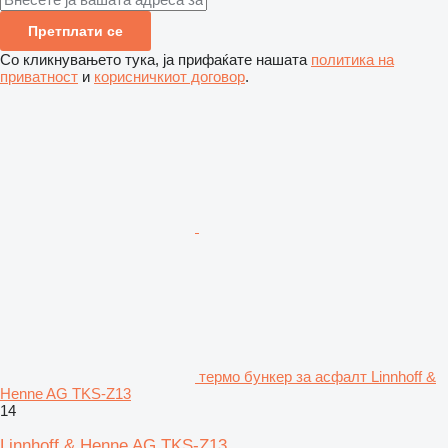
Претплати се
Со кликнувањето тука, ја прифаќате нашата
политика на
приватност
и
корисничкиот договор
.
термо бункер за асфалт Linnhoff &
Henne AG TKS-Z13
14
Linnhoff & Henne AG TKS-Z13