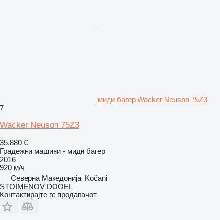
миди багер Wacker Neuson 75Z3
7
Wacker Neuson 75Z3
35.880 €
Градежни машини - миди багер
2016
920 м/ч
Северна Македонија, Kočani
STOIMENOV DOOEL
Контактирајте го продавачот