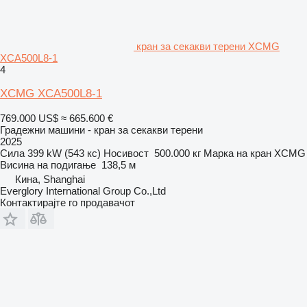
кран за секакви терени XCMG
XCA500L8-1
4
XCMG XCA500L8-1
769.000 US$
≈ 665.600 €
Градежни машини - кран за секакви терени
2025
Сила
399 kW (543 кс)
Носивост
500.000 кг
Марка на кран
XCMG
Висина на подигање
138,5 м
Кина, Shanghai
Everglory International Group Co.,Ltd
Контактирајте го продавачот