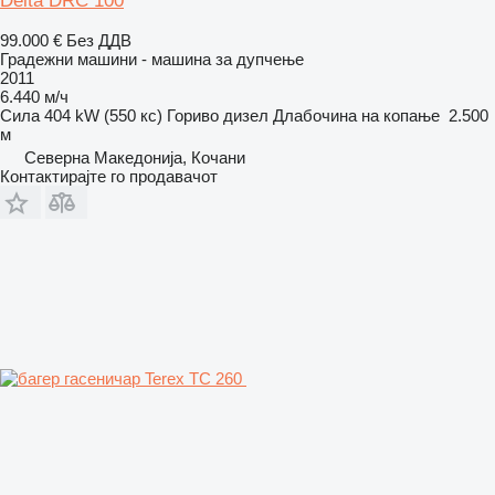
Delta DRC 100
99.000 €
Без ДДВ
Градежни машини - машина за дупчење
2011
6.440 м/ч
Сила
404 kW (550 кс)
Гориво
дизел
Длабочина на копање
2.500
м
Северна Македонија, Кочани
Контактирајте го продавачот