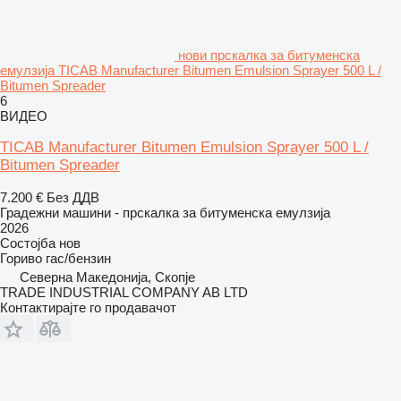
нови прскалка за битуменска
емулзија TICAB Manufacturer Bitumen Emulsion Sprayer 500 L /
Bitumen Spreader
6
ВИДЕО
TICAB Manufacturer Bitumen Emulsion Sprayer 500 L /
Bitumen Spreader
7.200 €
Без ДДВ
Градежни машини - прскалка за битуменска емулзија
2026
Состојба
нов
Гориво
гас/бензин
Северна Македонија, Скопје
TRADE INDUSTRIAL COMPANY AB LTD
Контактирајте го продавачот