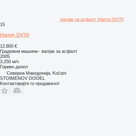
валјак за асфалт Hamm DV70
15
Hamm DV70
12.800 €
Градежни машини - валјак за асфалт
2005
3.250 м/ч
Гориво
дизел
Северна Македонија, Kočani
STOIMENOV DOOEL
Контактирајте го продавачот