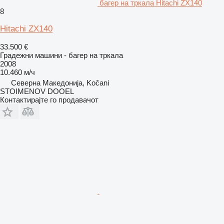
багер на тркала Hitachi ZX140
8
Hitachi ZX140
33.500 €
Градежни машини - багер на тркала
2008
10.460 м/ч
Северна Македонија, Kočani
STOIMENOV DOOEL
Контактирајте го продавачот