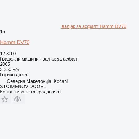
валјак за асфалт Hamm DV70
15
Hamm DV70
12.800 €
Градежни машини - валјак за асфалт
2005
3.250 м/ч
Гориво
дизел
Северна Македонија, Kočani
STOIMENOV DOOEL
Контактирајте го продавачот