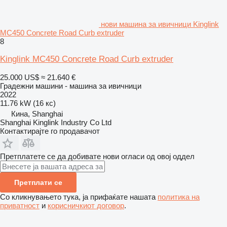
нови машина за ивичници Kinglink
MC450 Concrete Road Curb extruder
8
Kinglink MC450 Concrete Road Curb extruder
25.000 US$
≈ 21.640 €
Градежни машини - машина за ивичници
2022
11.76 kW (16 кс)
Кина, Shanghai
Shanghai Kinglink Industry Co Ltd
Контактирајте го продавачот
Претплатете се да добивате нови огласи од овој оддел
Претплати се
Со кликнувањето тука, ја прифаќате нашата
политика на
приватност
и
корисничкиот договор
.