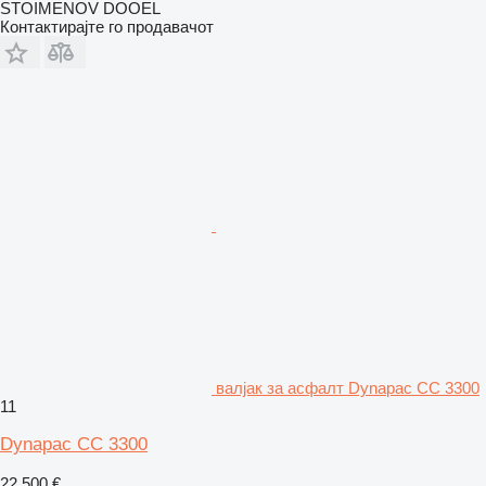
STOIMENOV DOOEL
Контактирајте го продавачот
валјак за асфалт Dynapac CC 3300
11
Dynapac CC 3300
22.500 €