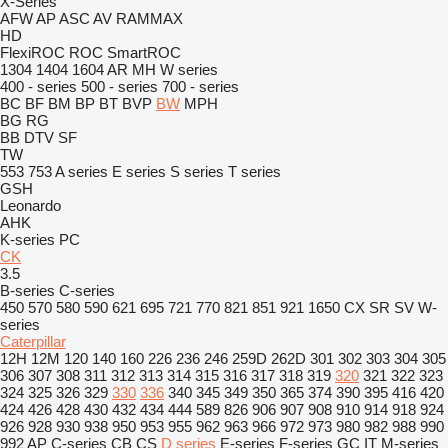
X-Series
AFW
AP
ASC
AV
RAMMAX
HD
FlexiROC
ROC
SmartROC
1304
1404
1604
AR
MH
W series
400 - series
500 - series
700 - series
BC
BF
BM
BP
BT
BVP
BW
MPH
BG
RG
BB
DTV
SF
TW
553
753
A series
E series
S series
T series
GSH
Leonardo
AHK
K-series
PC
CK
3.5
B-series
C-series
450
570
580
590
621
695
721
770
821
851
921
1650
CX
SR
SV
W-
series
Caterpillar
12H
12M
120
140
160
226
236
246
259D
262D
301
302
303
304
305
306
307
308
311
312
313
314
315
316
317
318
319
320
321
322
323
324
325
326
329
330
336
340
345
349
350
365
374
390
395
416
420
424
426
428
430
432
434
444
589
826
906
907
908
910
914
918
924
926
928
930
938
950
953
955
962
963
966
972
973
980
982
988
990
992
AP
C-series
CB
CS
D series
E-series
F-series
GC
IT
M-series