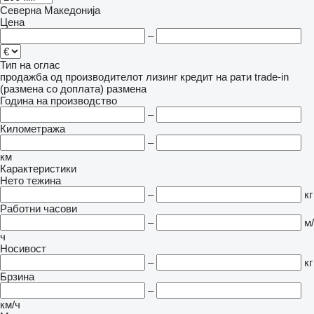
Северна Македонија
Цена
–
Тип на оглас
продажба
од производителот
лизинг
кредит
на рати
trade-in
(размена со доплата)
размена
Година на производство
–
Километража
–
км
Карактеристики
Нето тежина
–
кг
Работни часови
–
м/
ч
Носивост
–
кг
Брзина
–
км/ч