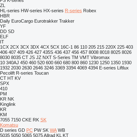
FS
K-series
ZL
HL-series
HW-series
HX-series
R-series
Robex
HBR
Daily
EuroCargo
Eurotrakker
Trakker
YF
DD
SD
ELF
IT
1CX
2CX
3CX
3DX
4CX
5CX
16C-1
86
110
205
215
220X
225
403
406
407
409
426
427
435S
436
437
456
457
8008
8018
8025
8026
8030
8035
CT
JS
JZ
NXT
S-Series
TM
VMT
Vibromax
10
340AJ
450
460
520
600
660
680
800
860
1230
1250
1350
1930
1932
2030
2630
2646
3246
3369
3394
4069
4394
E-series
Liftlux
Pecolift
R-series
Toucan
CT
HT
KV
SPX
410
PM
KR
NK
Kinglink
KR
KM
7055
7150
CKE
RK
SK
Komatsu
D series
GD
PC
PW
SK
WA
WB
5035
5050
5065
5075
Allrad
KL
KT