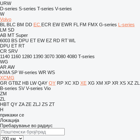
URW
D-series
S-series
T-series
V-series
W
Volvo
BL
BLC
BM
DD
EC
ECR
EW
EWR
FL
FM
FMX
G-series
L-series
LM
SD
AB
MT
Super
6003
BS
DPU
ET
EW
EZ
RD
RT
WL
DPU
ET
RT
CR
SRV
1140
1160
1280
1390
3070
3080
4080
T-series
WG
AR
AW
KMA
SP
W-series
WR
WS
XCMG
GR
GTBZ
HB
LW
QAY
QY
RP
XC
XD
XE
XG
XM
XP
XR
XS
XZ
ZL
B-series
SV
V-series
Vio
ZM
ZL
HBT
QY
ZA
ZE
ZLJ
ZS
ZT
H
прикажи се
Локација
Пребарување во радиус