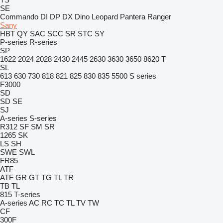
SE
Commando
DI
DP
DX
Dino
Leopard
Pantera
Ranger
Sany
HBT
QY
SAC
SCC
SR
STC
SY
P-series
R-series
SP
1622
2024
2028
2430
2445
2630
3630
3650
8620 T
SL
613
630
730
818
821
825
830
835
5500
S series
F3000
SD
SD
SE
SJ
A-series
S-series
R312
SF
SM
SR
1265
SK
LS
SH
SWE
SWL
FR85
ATF
ATF
GR
GT
TG
TL
TR
TB
TL
815
T-series
A-series
AC
RC
TC
TL
TV
TW
CF
300F