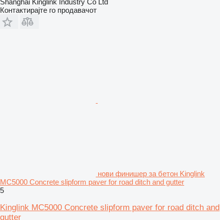
Shanghai Kinglink Industry Co Ltd
Контактирајте го продавачот
нови финишер за бетон Kinglink
MC5000 Concrete slipform paver for road ditch and gutter
5
Kinglink MC5000 Concrete slipform paver for road ditch and
gutter