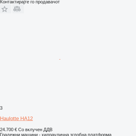
Контактирајте го продавачот
3
Haulotte HA12
24.700 €
Со вклучен ДДВ
Градежни машини - хидраулична зглобна платформа