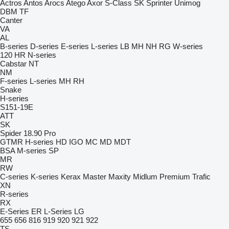
Actros
Antos
Arocs
Atego
Axor
S-Class
SK
Sprinter
Unimog
DBM
TF
Canter
VA
AL
B-series
D-series
E-series
L-series
LB
MH
NH
RG
W-series
120
HR
N-series
Cabstar
NT
NM
F-series
L-series
MH
RH
Snake
H-series
S151-19E
ATT
SK
Spider 18.90 Pro
GTMR
H-series
HD
IGO
MC
MD
MDT
BSA
M-series
SP
MR
RW
C-series
K-series
Kerax
Master
Maxity
Midlum
Premium
Trafic
XN
R-series
RX
E-Series
ER
L-Series
LG
655
656
816
919
920
921
922
TS