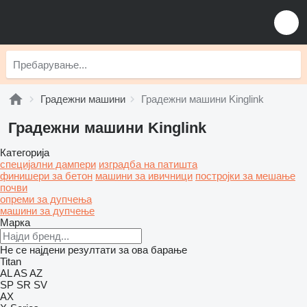
Градежни машини
Градежни машини Kinglink
Градежни машини Kinglink
Категорија
специјални дампери
изградба на патишта
финишери за бетон
машини за ивичници
постројки за мешање
почви
опреми за дупчења
машини за дупчење
Марка
Не се најдени резултати за ова барање
Titan
AL
AS
AZ
SP
SR
SV
AX