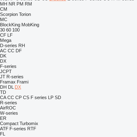
MH
NR
PM
RM
CM
Scorpion
Torion
MC
BlockKing
MobKing
30
60
100
CF
LF
Mega
D-series
RH
AC
CC
DF
DK
DX
F-series
JCPT
JT
R-series
Framax
Frami
DH
DL
DX
TD
CA
CC
CP
CS
F series
LP
SD
R-series
AirROC
W-series
ER
Compact
Turbomix
ATF
F-series
RTF
FL