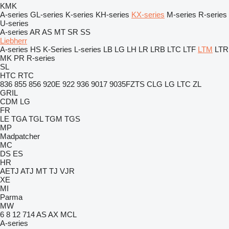
KMK
A-series
GL-series
K-series
KH-series
KX-series
M-series
R-series
U-series
A-series
AR
AS
MT
SR
SS
Liebherr
A-series
HS
K-Series
L-series
LB
LG
LH
LR
LRB
LTC
LTF
LTM
LTR
MK
PR
R-series
SL
HTC
RTC
836
855
856
920E
922
936
9017
9035FZTS
CLG
LG
LTC
ZL
GRIL
CDM
LG
FR
LE
TGA
TGL
TGM
TGS
MP
Madpatcher
MC
DS
ES
HR
AETJ
ATJ
MT
TJ
VJR
XE
MI
Parma
MW
6
8
12
714
AS
AX
MCL
A-series