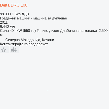
Delta DRC 100
99.000 €
Без ДДВ
Градежни машини - машина за дупчење
2011
6.440 м/ч
Сила
404 kW (550 кс)
Гориво
дизел
Длабочина на копање
2.500
м
Северна Македонија, Кочани
Контактирајте го продавачот