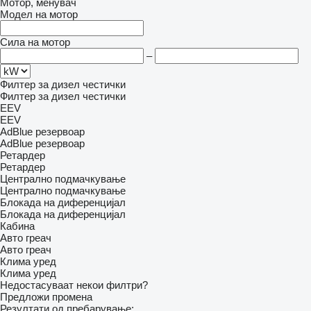
Мотор, менувач
Модел на мотор
Сила на мотор
–
Филтер за дизел честички
Филтер за дизел честички
EEV
EEV
AdBlue резервоар
AdBlue резервоар
Ретардер
Ретардер
Централно подмачкување
Централно подмачкување
Блокада на диференцијал
Блокада на диференцијал
Кабина
Авто греач
Авто греач
Клима уред
Клима уред
Недостасуваат некои филтри?
Предложи промена
Резултати од пребарување: