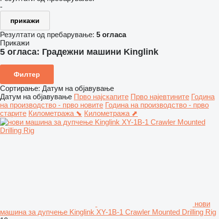
-
прикажи
Резултати од пребарување:
5 огласа
Прикажи
5 огласа:
Градежни машини Kinglink
Филтер
Сортирање
:
Датум на објавување
Датум на објавување
Прво најскапите
Прво најевтините
Година
на производство - прво новите
Година на производство - прво
старите
Километража ⬊
Километража ⬈
нови
машина за дупчење Kinglink XY-1B-1 Crawler Mounted Drilling Rig